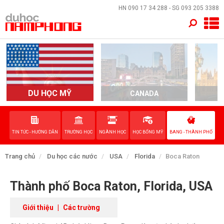
×
HN
090 17 34 288
- SG
093 205 3388
TRANG CHỦ
QUỐC GIA
EVENTS
DU HỌC MỸ
CANADA
DỊCH VỤ
TIN TỨC - HƯỚNG DẪN
TRƯỜNG HỌC
NGÀNH HỌC
HỌC BỔNG MỸ
BANG - THÀNH PHỐ
VỀ NAM PHONG
Trang chủ
Du học các nước
USA
Florida
Boca Raton
LIÊN HỆ
Thành phố Boca Raton, Florida, USA
Giới thiệu
|
Các trường