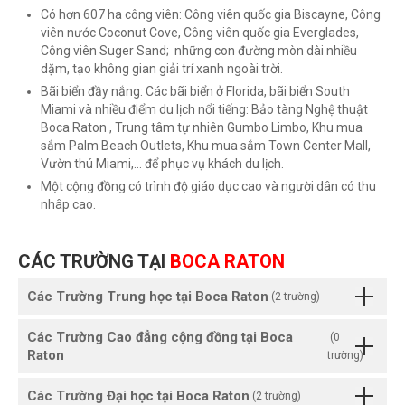
Có hơn 607 ha công viên: Công viên quốc gia Biscayne, Công
viên nước Coconut Cove, Công viên quốc gia Everglades,
Công viên Suger Sand; những con đường mòn dài nhiều
dặm, tạo không gian giải trí xanh ngoài trời.
Bãi biển đầy nắng: Các bãi biển ở Florida, bãi biển South
Miami và nhiều điểm du lịch nổi tiếng: Bảo tàng Nghệ thuật
Boca Raton , Trung tâm tự nhiên Gumbo Limbo, Khu mua
sắm Palm Beach Outlets, Khu mua sắm Town Center Mall,
Vườn thú Miami,… để phục vụ khách du lịch.
Một cộng đồng có trình độ giáo dục cao và người dân có thu
nhâp cao.
CÁC TRƯỜNG TẠI
BOCA RATON
Các Trường Trung học tại Boca Raton
(2 trường)
Các Trường Cao đẳng cộng đồng tại Boca
(0
Raton
trường)
Các Trường Đại học tại Boca Raton
(2 trường)