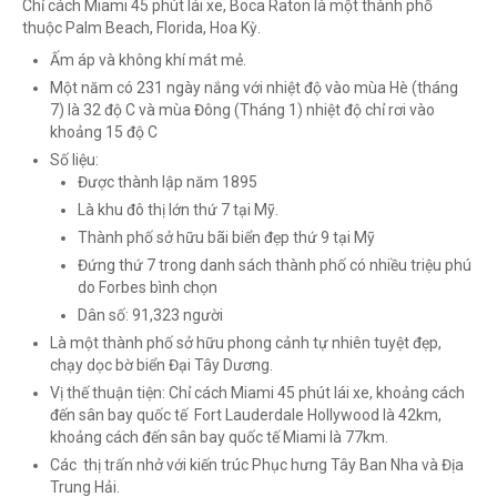
Chỉ cách Miami 45 phút lái xe, Boca Raton là một thành phố
thuộc Palm Beach, Florida, Hoa Kỳ.
Ấm áp và không khí mát mẻ.
Một năm có 231 ngày nắng với nhiệt độ vào mùa Hè (tháng
7) là 32 độ C và mùa Đông (Tháng 1) nhiệt độ chỉ rơi vào
khoảng 15 độ C
Số liệu:
Được thành lập năm 1895
Là khu đô thị lớn thứ 7 tại Mỹ.
Thành phố sở hữu bãi biển đẹp thứ 9 tại Mỹ
Đứng thứ 7 trong danh sách thành phố có nhiều triệu phú
do Forbes bình chọn
Dân số: 91,323 người
Là một thành phố sở hữu phong cảnh tự nhiên tuyệt đẹp,
chạy dọc bờ biển Đại Tây Dương.
Vị thế thuận tiện: Chỉ cách Miami 45 phút lái xe, khoảng cách
đến sân bay quốc tế Fort Lauderdale Hollywood là 42km,
khoảng cách đến sân bay quốc tế Miami là 77km.
Các thị trấn nhở với kiến trúc Phục hưng Tây Ban Nha và Địa
Trung Hải.