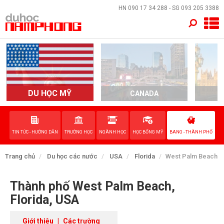
×
HN
090 17 34 288
- SG
093 205 3388
TRANG CHỦ
QUỐC GIA
EVENTS
DU HỌC MỸ
CANADA
DỊCH VỤ
TIN TỨC - HƯỚNG DẪN
TRƯỜNG HỌC
NGÀNH HỌC
HỌC BỔNG MỸ
BANG - THÀNH PHỐ
VỀ NAM PHONG
Trang chủ
Du học các nước
USA
Florida
West Palm Beach
LIÊN HỆ
Thành phố West Palm Beach,
Florida, USA
Giới thiệu
|
Các trường