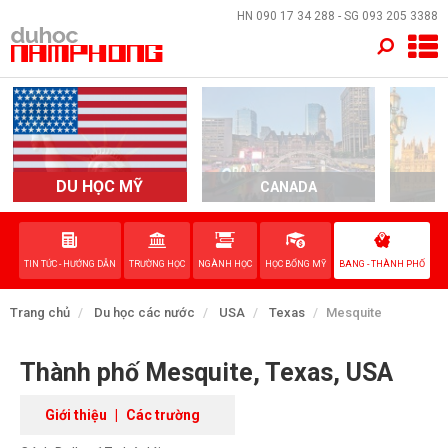
×
HN
090 17 34 288
- SG
093 205 3388
TRANG CHỦ
QUỐC GIA
EVENTS
DU HỌC MỸ
CANADA
DỊCH VỤ
TIN TỨC - HƯỚNG DẪN
TRƯỜNG HỌC
NGÀNH HỌC
HỌC BỔNG MỸ
BANG - THÀNH PHỐ
VỀ NAM PHONG
Trang chủ
Du học các nước
USA
Texas
Mesquite
LIÊN HỆ
Thành phố Mesquite, Texas, USA
Giới thiệu
|
Các trường