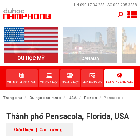
×
HN
090 17 34 288
- SG
093 205 3388
TRANG CHỦ
QUỐC GIA
EVENTS
DU HỌC MỸ
CANADA
DỊCH VỤ
TIN TỨC - HƯỚNG DẪN
TRƯỜNG HỌC
NGÀNH HỌC
HỌC BỔNG MỸ
BANG - THÀNH PHỐ
VỀ NAM PHONG
Trang chủ
Du học các nước
USA
Florida
Pensacola
LIÊN HỆ
Thành phố Pensacola, Florida, USA
Giới thiệu
|
Các trường