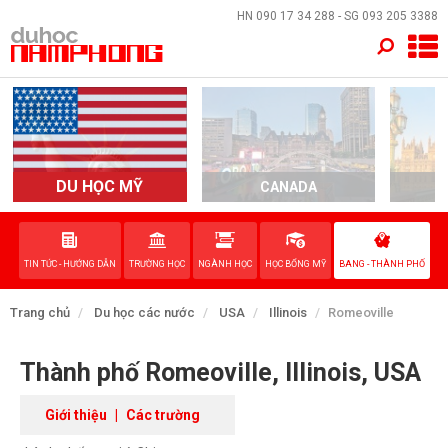
×
HN
090 17 34 288
- SG
093 205 3388
TRANG CHỦ
QUỐC GIA
EVENTS
DU HỌC MỸ
CANADA
DỊCH VỤ
TIN TỨC - HƯỚNG DẪN
TRƯỜNG HỌC
NGÀNH HỌC
HỌC BỔNG MỸ
BANG - THÀNH PHỐ
VỀ NAM PHONG
Trang chủ
Du học các nước
USA
Illinois
Romeoville
LIÊN HỆ
Thành phố Romeoville, Illinois, USA
Giới thiệu
|
Các trường