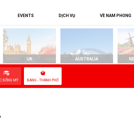
EVENTS
DỊCH VỤ
VỀ NAM PHONG
UK
AUSTRALIA
N
C BỔNG MỸ
BANG - THÀNH PHỐ
A