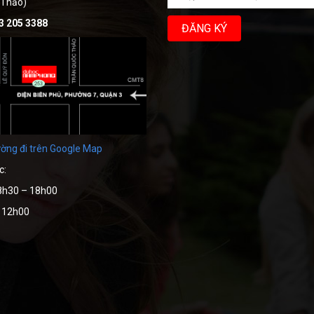
 Thảo)
3 205 3388
ờng đi trên Google Map
c:
8h30 – 18h00
– 12h00