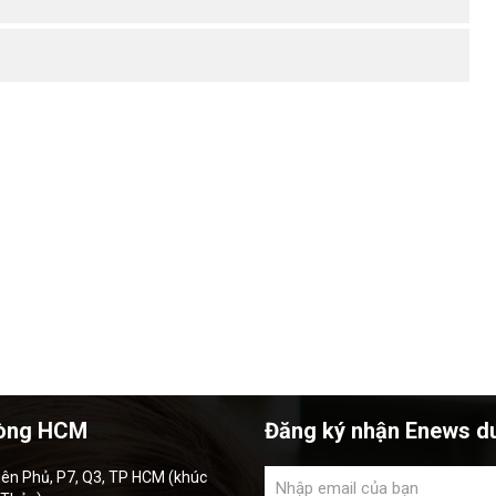
òng HCM
Đăng ký nhận Enews d
iên Phủ, P7, Q3, TP HCM (khúc