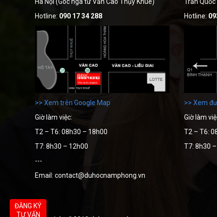
Hà Nội (Góc ngã tư Văn Cao Thụy Khuê)
Trần Quốc
Hotline:
090 17 34 288
Hotline:
09
>> Xem trên Google Map
>> Xem đư
Giờ làm việc:
Giờ làm việ
T2 – T6: 08h30 – 18h00
T2 – T6: 0
T7: 8h30 – 12h00
T7: 8h30 
---
Email: contact@duhocnamphong.vn
ĐĂNG KÝ
TƯ VẤN