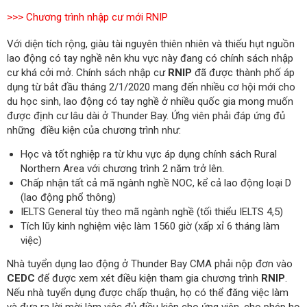
>>> Chương trình nhập cư mới RNIP
Với diện tích rộng, giàu tài nguyên thiên nhiên và thiếu hụt nguồn
lao động có tay nghề nên khu vực này đang có chính sách nhập
cư khá cởi mở. Chính sách nhập cư
RNIP
đã được thành phố áp
dụng từ bắt đầu tháng 2/1/2020 mang đến nhiều cơ hội mới cho
du học sinh, lao động có tay nghề ở nhiều quốc gia mong muốn
được định cư lâu dài ở Thunder Bay. Ứng viên phải đáp ứng đủ
những điều kiện của chương trình như:
Học và tốt nghiệp ra từ khu vực áp dụng chính sách Rural
Northern Area với chương trình 2 năm trở lên.
Chấp nhận tất cả mã ngành nghề NOC, kể cả lao động loại D
(lao động phổ thông)
IELTS General tùy theo mã ngành nghề (tối thiểu IELTS 4,5)
Tích lũy kinh nghiệm việc làm 1560 giờ (xấp xỉ 6 tháng làm
việc)
Nhà tuyển dụng lao động ở Thunder Bay CMA phải nộp đơn vào
CEDC
để được xem xét điều kiện tham gia chương trình
RNIP
.
Nếu nhà
tuyển dụng được chấp thuận, họ có thể đăng việc làm
và đưa ra lời mời làm việc đủ điều kiện cho ứng viên, cho phép họ