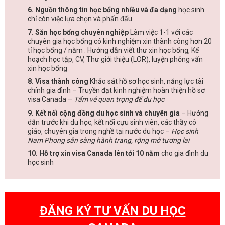
6. Nguồn thông tin học bổng nhiều và đa dạng
học sinh
chỉ còn việc lựa chọn và phấn đấu
7. Săn học bổng chuyên nghiệp
Làm việc 1-1 với các
chuyên gia học bổng có kinh nghiệm xin thành công hơn 20
tỉ học bổng / năm : Hướng dẫn viết thư xin học bổng, Kế
hoạch học tập, CV, Thư giới thiệu (LOR), luyện phỏng vấn
xin học bổng
8. Visa thành công
Khảo sát hồ sơ học sinh, năng lực tài
chính gia đình – Truyền đạt kinh nghiệm hoàn thiện hồ sơ
visa Canada –
Tấm vé quan trọng để du học
9. Kết nối cộng đồng du học sinh và chuyên gia
– Hướng
dẫn trước khi du học, kết nối cựu sinh viên, các thầy cô
giáo, chuyên gia trong nghề tại nước du học –
Học sinh
Nam Phong sẵn sàng hành trang, rộng mở tương lai
10. Hỗ trợ xin visa Canada lên tới 10 năm
cho gia đình du
học sinh
ĐĂNG KÝ TƯ VẤN DU HỌC