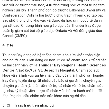
vực với 22 trường tiểu học, 4 trường trung học và một trung tâm
nghiên cứu lớn. Thành phố còn có trường Lakehead Unviersity và
Confederation Colle là hai trường chịu trách nhiệm đào tạo bậc
sau phổ thông cho khu vực và được du học sinh quốc tế đánh
giá rất cao. Chương trình học giáo dục của Thunder Bay được
quản lý, giám sát bởi bộ giáo dục Ontario và Hội đồng giáo dục
Canada(CMEC)
4. Y tế
Thunder Bay đang có hệ thống chăm sóc sức khỏe toàn diện
cho người dân. Hiện đang có hơn 12 cơ sở chăm sóc Y tế cơ bản
và hai bệnh viện lớn là
Thunder Bay Regional Health Sciences
Centre
(TBRHSC)
và
St. Joseph’s Hospital.
Chăm sóc sức
khỏe vẫn là lĩnh vực ưu tiên hàng đầu của thành phố và
Thunder
Bay đang tuyển dụng rất nhiêu các bác sĩ gia đình, chuyên gia,
chuyên gia tâm lý, nhân viên hỗ trợ cá nhân và hỗ trợ chăm sóc
tại nhà, kỹ thuật viên, dược sĩ, nhân viên hỗ trợ hành chính... để
đáp ứng nhu cầu chăm sóc sức khỏe của người dân
5. Chính sách ưu tiên nhập cư