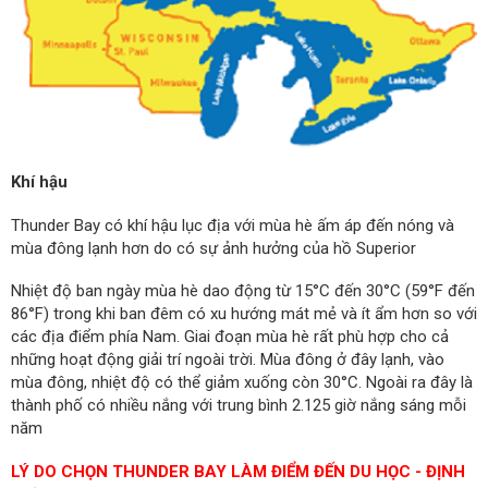
Khí hậu
Thunder Bay có khí hậu lục địa với mùa hè ấm áp đến nóng và
mùa đông lạnh hơn do có sự ảnh hưởng của hồ Superior
Nhiệt độ ban ngày mùa hè dao động từ 15°C đến 30°C (59°F đến
86°F) trong khi ban đêm có xu hướng mát mẻ và ít ẩm hơn so với
các địa điểm phía Nam. Giai đoạn mùa hè rất phù hợp cho cả
những hoạt động giải trí ngoài trời. Mùa đông ở đây lạnh, vào
mùa đông, nhiệt độ có thể giảm xuống còn 30°C.
Ngoài ra đây là
thành phố có nhiều nắng với trung bình
2.125 giờ nắng sáng mỗi
năm
LÝ DO CHỌN THUNDER BAY LÀM ĐIỂM ĐẾN DU HỌC - ĐỊNH