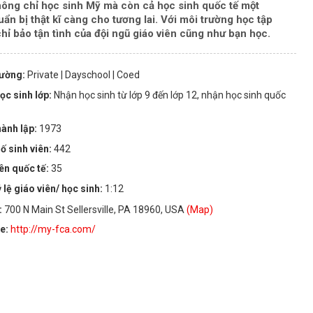
ng chỉ học sinh Mỹ mà còn cả học sinh quốc tế một
ẩn bị thật kĩ càng cho tương lai. Với môi trường học tập
hỉ bảo tận tình của đội ngũ giáo viên cũng như bạn học.
rường:
Private
| Dayschool
| Coed
ọc sinh lớp:
Nhận học sinh từ lớp 9 đến lớp 12, nhận học sinh quốc
ành lập:
1973
ố sinh viên:
442
iên quốc tế:
35
 lệ giáo viên/ học sinh:
1:12
:
700 N Main St Sellersville, PA 18960, USA
(Map)
te:
http://my-fca.com/