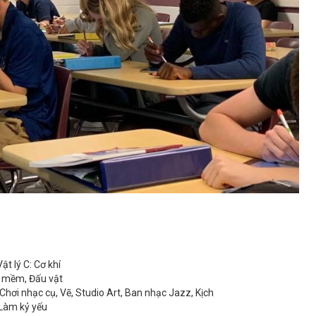
Vật lý C: Cơ khí
g mềm, Đấu vật
Chơi nhạc cụ, Vẽ, Studio Art, Ban nhạc Jazz, Kịch
 Làm kỷ yếu