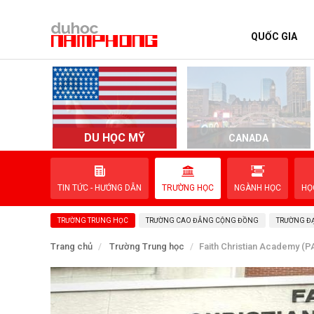
QUỐC GIA
TRANG CHỦ
QUỐC GIA
EVENTS
DU HỌC MỸ
D
CANADA
DỊCH VỤ
TIN TỨC - HƯỚNG DẪN
TRƯỜNG HỌC
NGÀNH HỌC
HỌ
VỀ NAM PHONG
TRƯỜNG TRUNG HỌC
TRƯỜNG CAO ĐẲNG CỘNG ĐỒNG
TRƯỜNG ĐẠ
LIÊN HỆ
Trang chủ
Trường Trung học
Faith Christian Academy (P