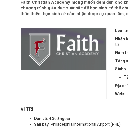
Faith Christian Academy mong muốn đem đến cho khô
chương trình giáo dục xuất sắc để học sinh có thể chu
thân thiện, học sinh sẽ cảm nhận được sự quan tâm, c
Loại t
Nhận h
tế
Năm th
Tổng s
Sinh v
Tỷ
Địa chỉ
Websi
VỊ TRÍ
Dân số:
4.300 người
Sân bay:
Philadelphia International Airport (PHL)