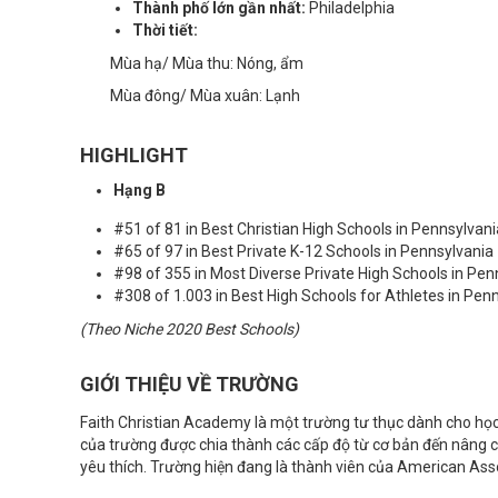
Thành phố lớn gần nhất:
Philadelphia
Thời tiết:
Mùa hạ/ Mùa thu: Nóng, ẩm
Mùa đông/ Mùa xuân: Lạnh
HIGHLIGHT
Hạng B
#51 of 81 in Best Christian High Schools in Pennsylvani
#65 of 97 in Best Private K-12 Schools in Pennsylvania
#98 of 355 in Most Diverse Private High Schools in Pen
#308 of 1.003 in Best High Schools for Athletes in Pen
(Theo Niche 2020 Best Schools)
GIỚI THIỆU VỀ TRƯỜNG
Faith Christian Academy là một trường tư thục dành cho học
của trường được chia thành các cấp độ từ cơ bản đến nâng c
yêu thích. Trường hiện đang là thành viên của American Ass