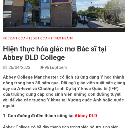
HỌC ĐẠI HỌC ANH
| DU HỌC ANH THEO NGÀNH
Hiện thực hóa giấc mơ Bác sĩ tại
Abbey DLD College
26/04/2023
96 Lượt xem
Abbey College Manchester có lịch sử ứng dụng Y học thành
công trong hơn 30 năm qua. Đội ngũ giáo viên xuất sắc giảng
dạy cả A-level và Chương trình Dự bị Y khoa Quốc tế (IFP)
của trường cung cấp cho sinh viên những con đường tuyệt
vời để vào các trường Y khoa tại Vương quốc Anh hoặc nước
ngoài.
1. Con đường đi đến thành công tại
Abbey DLD
Abbey College có bề dày thành tích trong việc hỗ trợ sinh viên