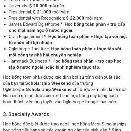
University:
$ 20.000
mỗi năm
Presidential:
$ 21.000
mỗi năm
Presidential with Recognition:
$ 22.000
mỗi năm
James Edward Oglethorpe *:
Học bổng toàn phần + trợ cấp
cho một năm học ở nước ngoài.
Civic Engagement *:
Học bổng toàn phần + thực tập với một
tổ chức phi lợi nhuận.
Oglethorpe Theatre *:
Học bổng toàn phần + thực tập với
một công ty nhà hát chuyên nghiệp.
Hammack Business *:
Học bổng toàn phần + trợ cấp học
tập ở nước ngoài hoặc kinh nghiệm thực tập.
Học bổng toàn phần được xác định bởi sự trình diễn xuất sắc
của bạn tại
Scholarship Weekend
của trường
Oglethorpe.
Scholarship Weekend
chỉ được xem như là lời mời.
Học sinh có thể được xem xét cho học bổng này bằng cách
hoàn thành việc ứng tuyển vào Oglethorpe trong kì hạn sớm.
3. Specialty Awards
Học bổng đặc biệt được trao ngoài học bổng Merit Scholarships,
học bổng tiểu bang và các khoản trợ cấp của sinh viên
* Sinh