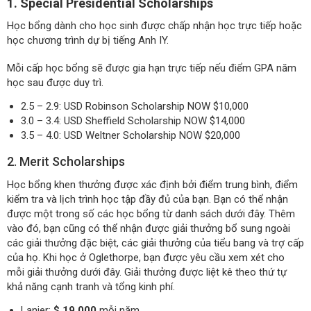
1. Special Presidential Scholarships
Học bổng dành cho học sinh được chấp nhận học trực tiếp hoặc
học chương trình dự bị tiếng Anh IY.
Mỗi cấp học bổng sẽ được gia hạn trực tiếp nếu điểm GPA năm
học sau được duy trì.
2.5 – 2.9: USD Robinson Scholarship NOW $10,000
3.0 – 3.4: USD Sheffield Scholarship NOW $14,000
3.5 – 4.0: USD Weltner Scholarship NOW $20,000
2. Merit Scholarships
Học bổng khen thưởng được xác định bởi điểm trung bình, điểm
kiểm tra và lịch trình học tập đầy đủ của bạn. Bạn có thể nhận
được một trong số các học bổng từ danh sách dưới đây. Thêm
vào đó, bạn cũng có thể nhận được giải thưởng bổ sung ngoài
các giải thưởng đặc biệt, các giải thưởng của tiểu bang và trợ cấp
của họ. Khi học ở Oglethorpe, bạn được yêu cầu xem xét cho
mỗi giải thưởng dưới đây. Giải thưởng được liệt kê theo thứ tự
khả năng cạnh tranh và tổng kinh phí.
Lanier:
$ 19.000
mỗi năm