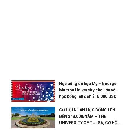
n
Học bổng du học Mỹ – George
Marson University chơi lớn với
học bổng lên đến $16,000 USD
CƠ HỘI NHẬN HỌC BỔNG LÊN
ĐẾN $48,000/NĂM – THE
UNIVERSITY OF TULSA, CƠ HỘI
DU HỌC KHÔNG THỂ BỎ LỠ.