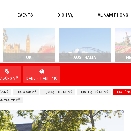
EVENTS
DỊCH VỤ
VỀ NAM PHONG
UK
AUSTRALIA
N
C BỔNG MỸ
BANG - THÀNH PHỐ
ÓA MỸ
HỌC CDCD MỸ
HỌC ĐẠI HỌC TẠI MỸ
HỌC THẠC SỸ TẠI MỸ
HỌC BỔNG
DU HỌC HÈ MỸ