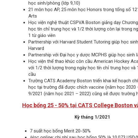
học sinh/phòng (lớp 9,10)
21 môn học AP, 25 môn học Honors trong tổng số 12
Arts
Học viện nghệ thuật CSPVA Boston giảng dạy Chương t
học tín chỉ trung học và 1/2 thời lượng còn lại trong n
1 từ giáo viên
Partnership với Harvard Student Tutoring giúp học sin
Harvard
Partnership với Đại học y dược MCPHS giúp học sinh l
Học viện thể thao khúc côn cầu American Hockey Ac
với 1/2 thời lượng trong ngày học tín chỉ trung học và 
cầu
Trường CATS Academy Boston triển khai kế hoạch chí
học tại trường đã được chích vaccine (năm học 2020 –
9/2021 (năm học 2021 – 2022) cũng sẽ được trường h
Học bổng 25 - 50% tại CATS College Boston v
Kỳ tháng 1/2021
7 suất học bổng Merit 20-50%
Học online:
chi phí sau học bổng 50% là 10,073 USD/h