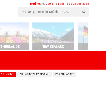
×
Hotline:
HN
090 17 34 288
- SG
093 205 3388
ETHERLANDS
NEW ZEALAND
GERMAN
 DU HỌC MỸ
DU HỌC MỸ THEO NGÀNH
VISA DU HỌC MỸ