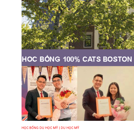
HỌC BỔNG DU HỌC MỸ
| DU HỌC MỸ