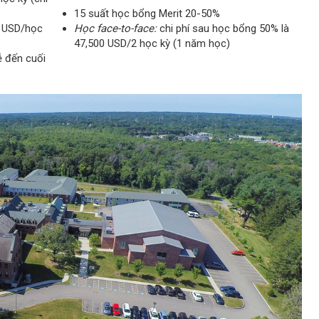
15 suất học bổng Merit 20-50%
7 USD/học
Học face-to-face:
chi phí sau học bổng 50% là
47,500 USD/2 học kỳ (1 năm học)
ễ đến cuối