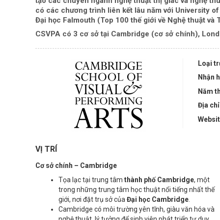
tạo các chuyên ngành nghệ thuật thị giác và nghệ thu
có các chương trình liên kết lâu năm với University of
Đại học Falmouth (Top 100 thế giới về Nghệ thuật và T
CSVPA có 3 cơ sở tại Cambridge (cơ sở chính), Lond
Loại t
Nhận h
Năm th
Địa chỉ
Websi
VỊ TRÍ
Cơ sở chính – Cambridge
Tọa lạc tại trung tâm
thành phố Cambridge
, một
trong những trung tâm học thuật nổi tiếng nhất thế
giới, nơi đặt trụ sở của
Đại học Cambridge
.
Cambridge có môi trường yên tĩnh, giàu văn hóa và
nghệ thuật, lý tưởng để sinh viên phát triển tư duy