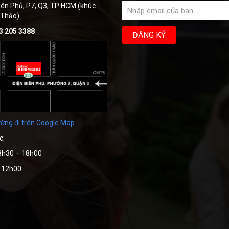
iên Phủ, P7, Q3, TP HCM (khúc
 Thảo)
3 205 3388
ờng đi trên Google Map
c:
8h30 – 18h00
– 12h00