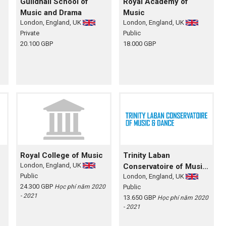
Guildhall School of
Royal Academy of
Music and Drama
Music
London, England, UK
London, England, UK
Private
Public
20.100 GBP
18.000 GBP
Royal College of Music
Trinity Laban
London, England, UK
Conservatoire of Music
Public
London, England, UK
and Dance
24.300 GBP
Học phí năm 2020
Public
- 2021
13.650 GBP
Học phí năm 2020
- 2021