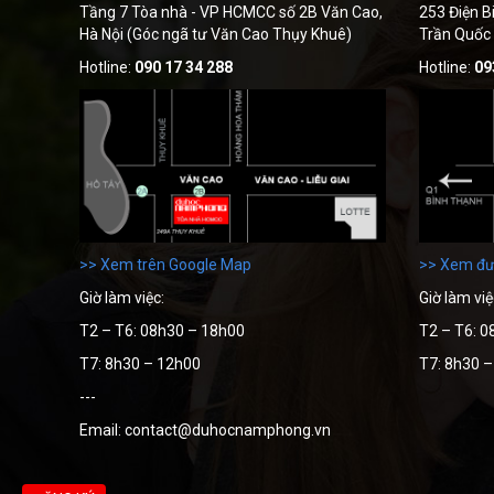
Tầng 7 Tòa nhà - VP HCMCC số 2B Văn Cao,
253 Điện B
Hà Nội (Góc ngã tư Văn Cao Thụy Khuê)
Trần Quốc
Hotline:
090 17 34 288
Hotline:
09
>> Xem trên Google Map
>> Xem đư
Giờ làm việc:
Giờ làm việ
T2 – T6: 08h30 – 18h00
T2 – T6: 0
T7: 8h30 – 12h00
T7: 8h30 
---
Email: contact@duhocnamphong.vn