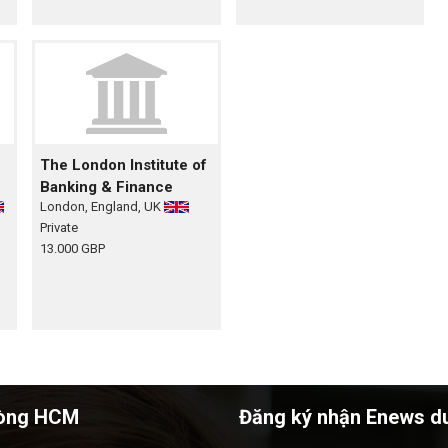
The London Institute of
Banking & Finance
London, England, UK
Private
13.000 GBP
òng HCM
Đăng ký nhận Enews d