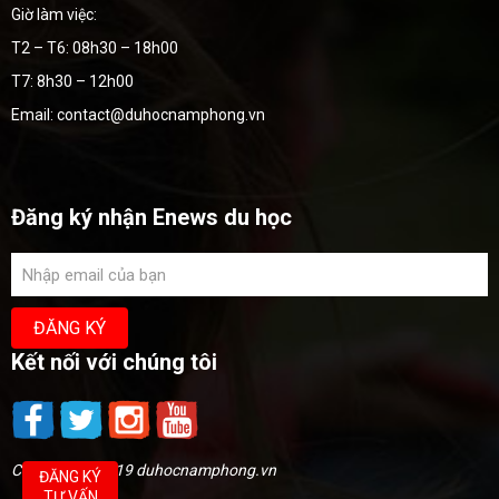
Giờ làm việc:
T2 – T6: 08h30 – 18h00
T7: 8h30 – 12h00
Email: contact@duhocnamphong.vn
Đăng ký nhận Enews du học
Kết nối với chúng tôi
Copyright @2019 duhocnamphong.vn
ĐĂNG KÝ
TƯ VẤN