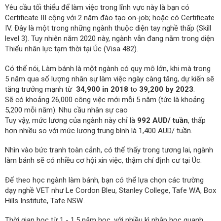
Yêu cầu tối thiểu để làm việc trong lĩnh vực này là bạn có
Certificate III cộng với 2 năm đào tạo on-job; hoặc có Certificate
IV. Đây là một trong những ngành thuộc diện tay nghề thấp (Skill
level 3). Tuy nhiên năm 2020 này, ngành vẫn đang nằm trong diện
Thiếu nhân lực tạm thời tại Úc (Visa 482).
Có thể nói, Làm bánh là một ngành có quy mô lớn, khi mà trong
5 năm qua số lượng nhân sự làm việc ngày càng tăng, dự kiến sẽ
tăng trưởng mạnh từ
34,900 in 2018
to
39,200 by 2023
.
Sẽ có khoảng 26,000 công việc mới mỗi 5 năm (tức là khoảng
5,200 mỗi năm). Nhu cầu nhân sự cao
Tuy vậy, mức lương của ngành này chỉ là
992 AUD/ tuần
, thấp
hơn nhiều so với mức lương trung bình là 1,400 AUD/ tuần.
Nhìn vào bức tranh toàn cảnh, có thể thấy trong tương lai, ngành
làm bánh sẽ có nhiều cơ hội xin việc, thậm chí định cư tại Úc.
Để theo học ngành làm bánh, bạn có thể lựa chọn các trường
dạy nghề VET như Le Cordon Bleu, Stanley College, Tafe WA, Box
Hills Institute, Tafe NSW...
Thời gian học từ 1 - 1.5 năm học, với nhiều kì nhập học quanh