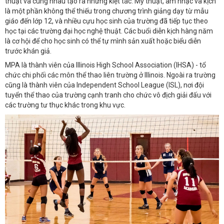
thuật và cùng nhau tạo ra những kiệt tác. Mỹ thuật, âm nhạc và kịch
là một phần không thể thiếu trong chương trình giảng dạy từ mẫu
giáo đến lớp 12, và nhiều cựu học sinh của trường đã tiếp tục theo
học tại các trường đại học nghệ thuật. Các buổi diễn kịch hàng năm
là cơ hội để cho học sinh có thể tự mình sản xuất hoặc biểu diễn
trước khán giả.
MPA là thành viên của Illinois High School Association (IHSA) - tổ
chức chi phối các môn thể thao liên trường ở Illinois. Ngoài ra trường
cũng là thành viên của Independent School League (ISL), nơi đội
tuyển thể thao của trường cạnh tranh cho chức vô địch giải đấu với
các trường tư thục khác trong khu vực.