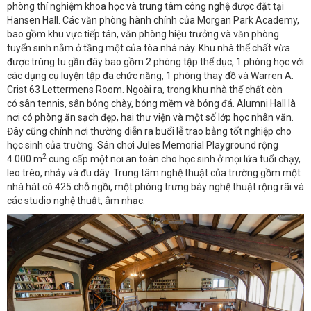
phòng thí nghiệm khoa học và trung tâm công nghệ được đặt tại
Hansen Hall. Các văn phòng hành chính của Morgan Park Academy,
bao gồm khu vực tiếp tân, văn phòng hiệu trưởng và văn phòng
tuyển sinh nằm ở tầng một của tòa nhà này. Khu nhà thể chất vừa
được trùng tu gần đây bao gồm 2 phòng tập thể dục, 1 phòng học với
các dụng cụ luyện tập đa chức năng, 1 phòng thay đồ và Warren A.
Crist 63 Lettermens Room. Ngoài ra, trong khu nhà thể chất còn
có sân tennis, sân bóng chày, bóng mềm và bóng đá. Alumni Hall là
nơi có phòng ăn sạch đẹp, hai thư viện và một số lớp học nhân văn.
Đây cũng chính nơi thường diễn ra buổi lễ trao bằng tốt nghiệp cho
học sinh của trường. Sân chơi Jules Memorial Playground rộng
2
4.000 m
cung cấp một nơi an toàn cho học sinh ở mọi lứa tuổi chạy,
leo trèo, nhảy và đu dây. Trung tâm nghệ thuật của trường gồm một
nhà hát có 425 chỗ ngồi, một phòng trưng bày nghệ thuật rộng rãi và
các studio nghệ thuật, âm nhạc.