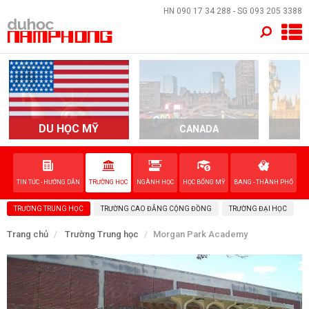
×
HN
090 17 34 288
- SG
093 205 3388
TRANG CHỦ
QUỐC GIA
EVENTS
DU HỌC MỸ
CANADA
DỊCH VỤ
TIN TỨC - HƯỚNG DẪN
TRƯỜNG HỌC
NGÀNH HỌC
HỌC BỔNG MỸ
BANG - THÀNH PHỐ
VỀ NAM PHONG
TRƯỜNG TRUNG HỌC
TRƯỜNG CAO ĐẲNG CỘNG ĐỒNG
TRƯỜNG ĐẠI HỌC
LIÊN HỆ
Trang chủ
Trường Trung học
Morgan Park Academy