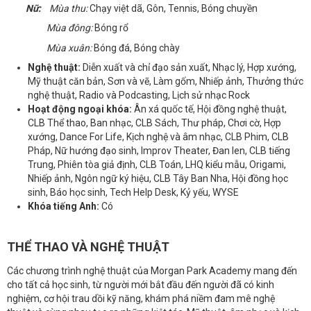
Nữ:
Mùa thu:
Chạy việt dã, Gôn, Tennis, Bóng chuyền
Mùa đông:
Bóng rổ
Mùa xuân:
Bóng đá, Bóng chày
Nghệ thuật:
Diễn xuất và chỉ đạo sản xuất, Nhạc lý, Hợp xướng,
Mỹ thuật căn bản, Sơn và vẽ, Làm gốm, Nhiếp ảnh, Thưởng thức
nghệ thuật, Radio và Podcasting, Lịch sử nhạc Rock
Hoạt động ngoại khóa:
Ân xá quốc tế, Hội đồng nghệ thuật,
CLB Thể thao, Ban nhạc, CLB Sách, Thư pháp, Chơi cờ, Hợp
xướng, Dance For Life, Kịch nghệ và âm nhạc, CLB Phim, CLB
Pháp, Nữ hướng đạo sinh, Improv Theater, Đan len, CLB tiếng
Trung, Phiên tòa giả định, CLB Toán, LHQ kiểu mẫu, Origami,
Nhiếp ảnh, Ngôn ngữ ký hiệu, CLB Tây Ban Nha, Hội đồng học
sinh, Báo học sinh, Tech Help Desk, Kỷ yếu, WYSE
Khóa tiếng Anh:
Có
THỂ THAO VÀ NGHỆ THUẬT
Các chương trình nghệ thuật của Morgan Park Academy mang đến
cho tất cả học sinh, từ người mới bắt đầu đến người đã có kinh
nghiệm, cơ hội trau dồi kỹ năng, khám phá niềm đam mê nghệ