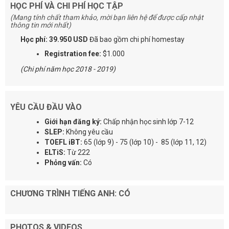
HỌC PHÍ VÀ CHI PHÍ HỌC TẬP
(Mang tính chất tham khảo, mời bạn liên hệ để được cấp nhật
thông tin mới nhất)
Học phí: 39.950 USD
Đã bao gồm chi phí homestay
Registration fee:
$1.000
(Chi phí năm học 2018 - 2019)
YÊU CẦU ĐẦU VÀO
Giới hạn đăng ký:
Chấp nhận học sinh lớp 7-12
SLEP:
Không yêu cầu
TOEFL iBT:
65 (lớp 9) - 75 (lớp 10) - 85 (lớp 11, 12)
ELTiS:
Từ 222
Phỏng vấn:
Có
CHƯƠNG TRÌNH TIẾNG ANH: CÓ
PHOTOS & VIDEOS