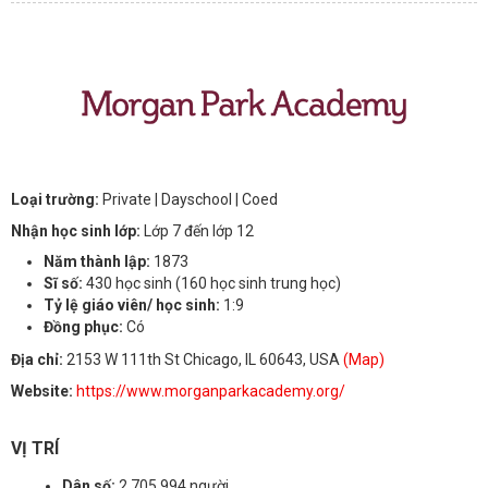
Loại trường:
Private
| Dayschool
| Coed
Nhận học sinh lớp:
Lớp 7 đến lớp 12
Năm thành lập:
1873
Sĩ số:
430 học sinh (160 học sinh trung học)
Tỷ lệ giáo viên/ học sinh:
1:9
Đồng phục:
Có
Địa chỉ:
2153 W 111th St Chicago, IL 60643, USA
(Map)
Website:
https://www.morganparkacademy.org/
VỊ TRÍ
Dân số:
2.705.994 người