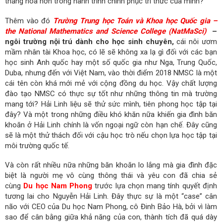
thăng hoa hơn trong hành trình chinh phục tri thức của mình?
Thêm vào đó
Trường Trung học Toán và Khoa học Quốc gia –
the National Mathematics and Science College (NatMaSci)
–
ngôi trường nội trú dành cho học sinh chuyên,
cái nôi ươm
mầm nhân tài Khoa học, có lẽ sẽ không xa lạ gì đối với các bạn
học sinh Anh quốc hay một số quốc gia như Nga, Trung Quốc,
Duba, nhưng đến với Việt Nam, vào thời điểm 2018 NMSC là một
cái tên còn khá mới mẻ với cộng đồng du học. Vậy chất lượng
đào tạo NMSC có thực sự tốt như những thông tin mà trường
mang tới? Hải Linh liệu sẽ thử sức mình, tiên phong học tập tại
đây? Và một trong những điều khó khăn nữa khiến gia đình băn
khoăn ở Hải Linh chính là vốn ngoại ngữ còn hạn chế. Đây cũng
sẽ là một thử thách đối với cậu học trò nếu chọn lựa học tập tại
môi trường quốc tế.
Và còn rất nhiều nữa những băn khoăn lo lắng mà gia đình đặc
biệt là người mẹ vô cùng thông thái và yêu con đã chia sẻ
cùng
Du học Nam Phong
trước lựa chọn mang tính quyết định
tương lai cho Nguyễn Hải Linh. Đây thực sự là một “case” cân
não với CEO của Du học Nam Phong, cô Đinh Bảo Hà, bởi vì làm
sao để cân bằng giữa khả năng của con, thành tích đã quá dày