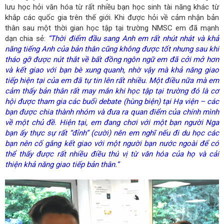
lưu học hỏi văn hóa từ rất nhiều bạn học sinh tài năng khác từ
khắp các quốc gia trên thế giới. Khi được hỏi về cảm nhận bản
thân sau một thời gian học tập tại trường NMSC em đã mạnh
dạn chia sẻ:
“Thời điểm đầu sang Anh em rất nhút nhát và khả
năng tiếng Anh của bản thân cũng không được tốt nhưng sau khi
tháo gỡ được nút thắt về bất đồng ngôn ngữ em đã cởi mở hơn
và kết giao với bạn bè xung quanh, nhờ vậy mà khả năng giao
tiếp hiện tại của em đã tự tin lên rất nhiều. Một điều nữa mà em
cảm thấy bản thân rất may mắn khi học tập tại trường đó là cơ
hội được tham gia các buổi debate (hùng biện) tại Hạ viện – các
bạn được chia thành nhóm và đưa ra quan điểm của chính mình
về một chủ đề. Hiện tại, em đang chơi với một bạn người Nga
bạn ấy thực sự rất “đỉnh” (cười) nên em nghĩ nếu đi du học các
bạn nên cố gắng kết giao với một người bạn nước ngoài để có
thể thấy được rất nhiều điều thú vị từ văn hóa của họ và cải
thiện khả năng giao tiếp bản thân.”