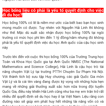
Học bổng liệu có phải là yếu tố quyết định cho việc
đi du học?
Học bổng 100% có lẽ là niềm mơ ước của biết bao bạn học sinh
mong muốn có được. Tuy nhiên với Nguyễn Hải Linh thì không
như thế. Mặc dù xuất sắc nhận được học bổng 100% tại ngôi
trường có mức học phí lên đến 1 tỷ đồng/năm nhưng đó không
phải là yếu tố quyết định việc du học Anh quốc của cậu học sinh
này.
Trước khi đến với cuộc thi học bổng 100% của Trường Trung học
Toán và Khoa Học Quốc gia tại Anh Quốc NMSC (The National
Mathematics and Science College), Hải Linh là cậu học trò tài
năng chuyên Vật Lý tại trường PTTH Chuyên Sư Phạm Hà Nội.
Với thành tích bộ sưu tập Huy chương, các giải Quốc Gia môn
Vật Lý và là cái tên vàng đang được kỳ vọng với những hứa hẹn
mang về những giải thưởng xuất sắc hơn nữa trong đội tuyển
Quốc Gia, điều này khiến Hải Linh cũng như ba mẹ em trăn trở rất
nhiều để quyết định sẽ du học hay ở lại Việt Nam. Liệu rằng con
đường nào sẽ giúp em phát huy hết những tài năng vốn có và