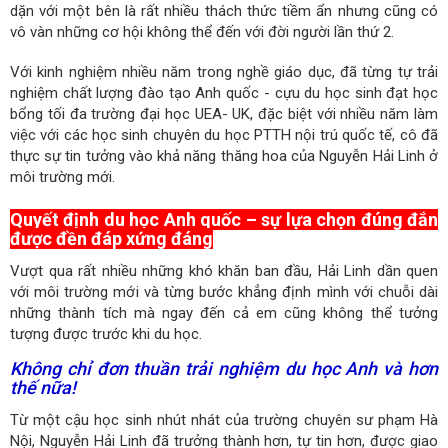
dặn với một bên là rất nhiều thách thức tiềm ẩn nhưng cũng có
vô vàn những cơ hội không thể đến với đời người lần thứ 2.
Với kinh nghiệm nhiều năm trong nghề giáo dục, đã từng tự trải
nghiệm chất lượng đào tạo Anh quốc - cựu du học sinh đạt học
bổng tối đa trường đại học UEA- UK, đặc biệt với nhiều năm làm
việc với các học sinh chuyên du học PTTH nội trú quốc tế, cô đã
thực sự tin tưởng vào khả năng thăng hoa của Nguyễn Hải Linh ở
môi trường mới.
Quyết định du học Anh quốc – sự lựa chọn đúng đắn
được đền đáp xứng đáng
Vượt qua rất nhiều những khó khăn ban đầu, Hải Linh dần quen
với môi trường mới và từng bước khẳng định mình với chuỗi dài
những thành tích mà ngay đến cả em cũng không thể tưởng
tượng được trước khi du học.
Không chỉ đơn thuần trải nghiệm du học Anh và hơn
thế nữa!
Từ một cậu học sinh nhút nhát của trường chuyên sư phạm Hà
Nội, Nguyễn Hải Linh đã trưởng thành hơn, tự tin hơn, được giao