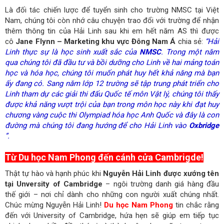
Là đối tác chiến lược để tuyển sinh cho trường NMSC tại Việt
Nam, chúng tôi còn nhớ câu chuyện trao đổi với trường để nhận
thêm thông tin của Hải Linh sau khi em hết năm AS thì được
cô
Jane Flynn – Marketing khu vực Đông Nam Á
chia sẻ:
“Hải
Linh thực sự là học sinh xuất sắc của
NMSC
. Trong một năm
qua chúng tôi đã đầu tư và bồi dưỡng cho Linh về hai mảng toán
học và hóa học, chúng tôi muốn phát huy hết khả năng mà bạn
ấy đang có. Sang năm lớp 12 trường sẽ tập trung phát triển cho
Linh tham dự các giải thi đấu Quốc tế môn Vật lý, chúng tôi thấy
được khả năng vượt trội của bạn trong môn học này khi đạt huy
chương vàng cuộc thi Olympiad hóa học Anh Quốc và đây là con
đường mà chúng tôi đang hướng để cho Hải Linh vào
Oxbridge
”.
Từ Du học Nam Phong đến cánh cửa Cambrigde!
Thật tự hào và hạnh phúc khi
Nguyễn Hải Linh được xướng tên
tại Unversity of Cambridge
– ngôi trường danh giá hàng đầu
thế giới – nơi chỉ dành cho những con người xuất chúng nhất.
Chúc mừng Nguyễn Hải Linh!
Du học Nam Phong
tin chắc rằng
đến với University of Cambridge, hứa hẹn sẽ giúp em tiếp tục