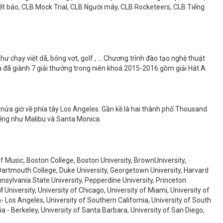
ết báo, CLB Mock Trial, CLB Người máy, CLB Rocketeers, CLB Tiếng
ư chạy việt dã, bóng vợt, golf , ... Chương trình đào tạo nghệ thuật
a đã giành 7 giải thưởng trong niên khoá 2015-2016 gồm giải Hát A
nửa giờ về phía tây Los Angeles. Gần kề là hai thành phố Thousand
iếng như Malibu và Santa Monica.
f Music, Boston College, Boston University, BrownUniversity,
 Dartmouth College, Duke University, Georgetown University, Harvard
nnsylvania State University, Pepperdine University, Princeton
 University, University of Chicago, University of Miami, University of
a- Los Angeles, University of Southern California, University of South
nia - Berkeley, University of Santa Barbara, University of San Diego,