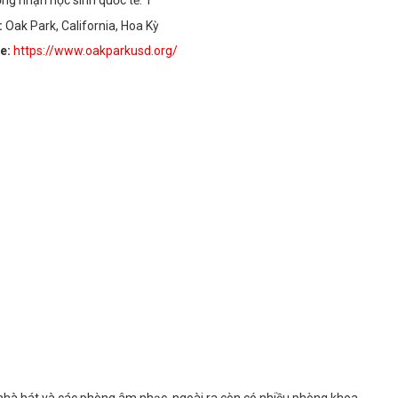
ng nhận học sinh quốc tế: 1
:
Oak Park, California, Hoa Kỳ
te:
https://www.oakparkusd.org/
 nhà hát và các phòng âm nhạc, ngoài ra còn có nhiều phòng khoa