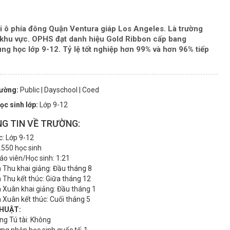
i ô phía đông Quận Ventura giáp Los Angeles. Là trường
g khu vực. OPHS đạt danh hiệu Gold Ribbon cấp bang
ng học lớp 9-12. Tỷ lệ tốt nghiệp hơn 99% và hơn 96% tiếp
rường:
Public
| Dayschool
| Coed
ọc sinh lớp:
Lớp 9-12
G TIN VỀ TRƯỜNG:
c: Lớp 9-12
1.550 học sinh
iáo viên/Học sinh: 1:21
 Thu khai giảng: Đầu tháng 8
 Thu kết thúc: Giữa tháng 12
 Xuân khai giảng: Đầu tháng 1
 Xuân kết thúc: Cuối tháng 5
HUẬT:
ng Tú tài: Không