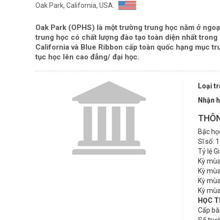
Oak Park, California, USA.
Oak Park (OPHS) là một trường trung học nằm ở ngoạ
trung học có chất lượng đào tạo toàn diện nhất tron
California và Blue Ribbon cấp toàn quốc hạng mục tru
tục học lên cao đẳng/ đại học.
Loại t
Nhận h
THÔN
Bậc họ
Sĩ số: 
Tỷ lệ G
Kỳ mùa
Kỳ mùa
Kỳ mùa
Kỳ mùa
HỌC T
Cấp bằ