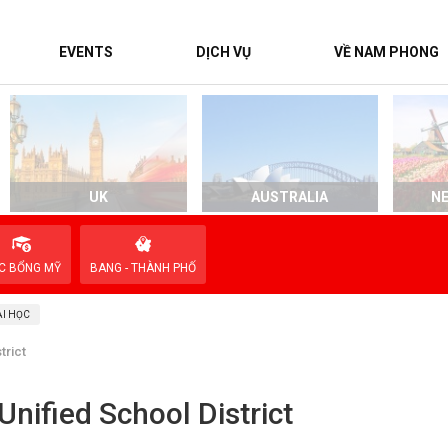
EVENTS
DỊCH VỤ
VỀ NAM PHONG
UK
AUSTRALIA
N
C BỔNG MỸ
BANG - THÀNH PHỐ
I HỌC
trict
nified School District