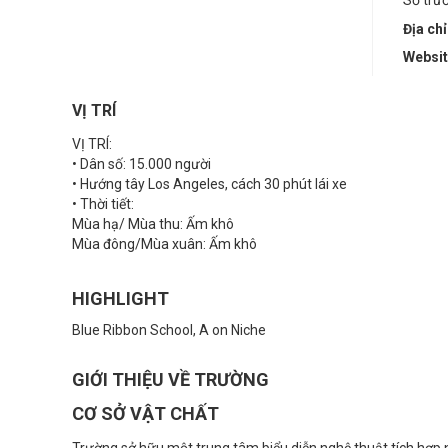
Số trườ
Địa chỉ
Websi
VỊ TRÍ
VỊ TRÍ:
• Dân số: 15.000 người
• Hướng tây Los Angeles, cách 30 phút lái xe
• Thời tiết:
Mùa hạ/ Mùa thu: Ấm khô
Mùa đông/Mùa xuân: Ấm khô
HIGHLIGHT
Blue Ribbon School, A on Niche
GIỚI THIỆU VỀ TRƯỜNG
CƠ SỞ VẬT CHẤT
Trường sở hữu một trung tâm biểu diễn nghệ thuật tích hợp