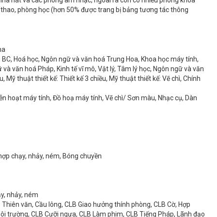
hể thao, phòng học (hơn 50% được trang bị bảng tương tác thông
ha
tích BC, Hoá học, Ngôn ngữ và văn hoá Trung Hoa, Khoa học máy tính,
à văn hoá Pháp, Kinh tế vĩ mô, Vật lý, Tâm lý học, Ngôn ngữ và văn
 Mỹ thuật thiết kế: Thiết kế 3 chiều, Mỹ thuật thiết kế: Vẽ chì, Chính
Diễn hoạt máy tính, Đồ hoạ máy tính, Vẽ chì/ Sơn màu, Nhạc cụ, Dàn
 hợp chạy, nhảy, ném, Bóng chuyền
y, nhảy, ném
 Thiên văn, Cầu lông, CLB Giao hưởng thính phòng, CLB Cờ, Hợp
 môi trường, CLB Cưỡi ngựa, CLB Làm phim, CLB Tiếng Pháp, Lãnh đạo