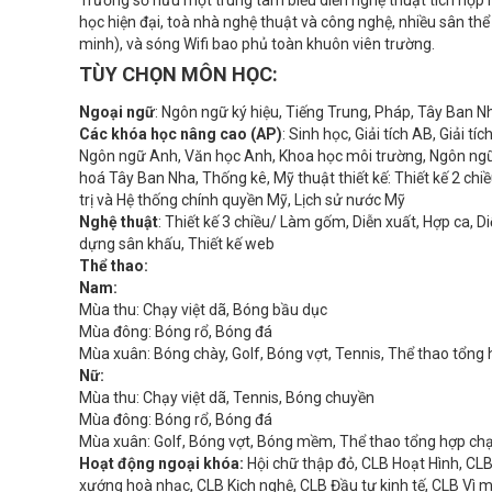
học hiện đại, toà nhà nghệ thuật và công nghệ, nhiều sân t
minh), và sóng Wifi bao phủ toàn khuôn viên trường.
TÙY CHỌN MÔN HỌC:
Ngoại ngữ
: Ngôn ngữ ký hiệu, Tiếng Trung, Pháp, Tây Ban N
Các khóa học nâng cao (AP)
: Sinh học, Giải tích AB, Giải 
Ngôn ngữ Anh, Văn học Anh, Khoa học môi trường, Ngôn ngữ v
hoá Tây Ban Nha, Thống kê, Mỹ thuật thiết kế: Thiết kế 2 chiều,
trị và Hệ thống chính quyền Mỹ, Lịch sử nước Mỹ
Nghệ thuật
: Thiết kế 3 chiều/ Làm gốm, Diễn xuất, Hợp ca, 
dựng sân khấu, Thiết kế web
Thể thao:
Nam:
Mùa thu: Chạy việt dã, Bóng bầu dục
Mùa đông: Bóng rổ, Bóng đá
Mùa xuân: Bóng chày, Golf, Bóng vợt, Tennis, Thể thao tổng
Nữ:
Mùa thu: Chạy việt dã, Tennis, Bóng chuyền
Mùa đông: Bóng rổ, Bóng đá
Mùa xuân: Golf, Bóng vợt, Bóng mềm, Thể thao tổng hợp chạ
Hoạt động ngoại khóa:
Hội chữ thập đỏ, CLB Hoạt Hình, CLB
xướng hoà nhạc, CLB Kịch nghệ, CLB Đầu tư kinh tế, CLB Vì