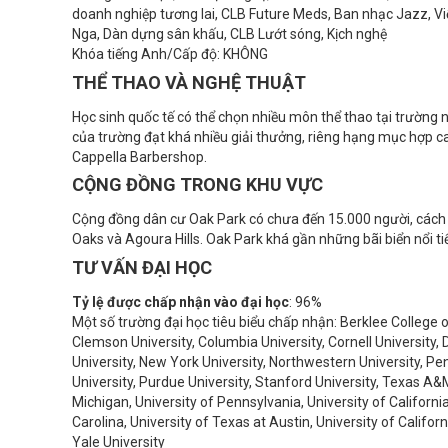
doanh nghiệp tương lai, CLB Future Meds, Ban nhạc Jazz, Vi
Nga, Dàn dựng sân khấu, CLB Lướt sóng, Kịch nghệ
Khóa tiếng Anh/Cấp độ: KHÔNG
THỂ THAO VÀ NGHỆ THUẬT
Học sinh quốc tế có thể chọn nhiều môn thể thao tại trường nh
của trường đạt khá nhiều giải thưởng, riêng hạng mục hợp c
Cappella Barbershop.
CỘNG ĐỒNG TRONG KHU VỰC
Cộng đồng dân cư Oak Park có chưa đến 15.000 người, cách 
Oaks và Agoura Hills. Oak Park khá gần những bãi biển nổi t
TƯ VẤN ĐẠI HỌC
Tỷ lệ được chấp nhận vào đại học
: 96%
Một số trường đại học tiêu biểu chấp nhận: Berklee College o
Clemson University, Columbia University, Cornell University,
University, New York University, Northwestern University, Pe
University, Purdue University, Stanford University, Texas A&M
Michigan, University of Pennsylvania, University of Californi
Carolina, University of Texas at Austin, University of Califor
Yale University