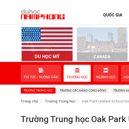
QUỐC GIA
TRANG CHỦ
QUỐC GIA
EVENTS
DU HỌC MỸ
D
CANADA
DỊCH VỤ
TIN TỨC - HƯỚNG DẪN
TRƯỜNG HỌC
NGÀNH HỌC
HỌ
VỀ NAM PHONG
TRƯỜNG TRUNG HỌC
TRƯỜNG CAO ĐẲNG CỘNG ĐỒNG
TRƯỜNG ĐẠ
LIÊN HỆ
Trang chủ
Trường Trung học
Oak Park Unified School Dis
Trường Trung học Oak Park U