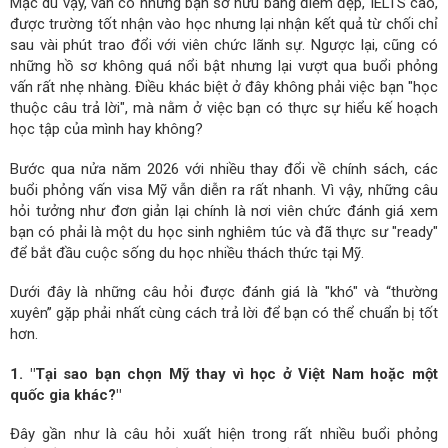
Mặc dù vậy, vẫn có những bạn sở hữu bảng điểm đẹp, IELTS cao,
được trường tốt nhận vào học nhưng lại nhận kết quả từ chối chỉ
sau vài phút trao đổi với viên chức lãnh sự. Ngược lại, cũng có
những hồ sơ không quá nổi bật nhưng lại vượt qua buổi phỏng
vấn rất nhẹ nhàng. Điều khác biệt ở đây không phải việc bạn "học
thuộc câu trả lời", mà nằm ở việc bạn có thực sự hiểu kế hoạch
học tập của mình hay không?
Bước qua nửa năm 2026 với nhiều thay đổi về chính sách, các
buổi phỏng vấn visa Mỹ vẫn diễn ra rất nhanh. Vì vậy, những câu
hỏi tưởng như đơn giản lại chính là nơi viên chức đánh giá xem
bạn có phải là một du học sinh nghiêm túc và đã thực sư "ready"
để bắt đầu cuộc sống du học nhiều thách thức tại Mỹ.
Dưới đây là những câu hỏi được đánh giá là "khó" và “thường
xuyên” gặp phải nhất cùng cách trả lời để bạn có thể chuẩn bị tốt
hơn.
1. "Tại sao bạn chọn Mỹ thay vì học ở Việt Nam hoặc một
quốc gia khác?"
Đây gần như là câu hỏi xuất hiện trong rất nhiều buổi phỏng