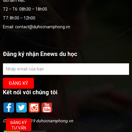
Giờ làm việc:
T2 – T6: 08h30 – 18h00
T7: 8h30 – 12h00
Email: contact@duhocnamphong.vn
Đăng ký nhận Enews du học
Kết nối với chúng tôi
Copyright @2019 duhocnamphong.vn
ĐĂNG KÝ
TƯ VẤN