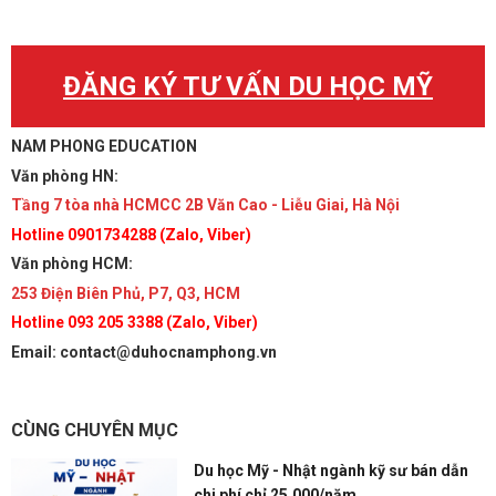
ĐĂNG KÝ TƯ VẤN DU HỌC MỸ
NAM PHONG EDUCATION
Văn phòng HN:
Tầng 7 tòa nhà HCMCC 2B Văn Cao - Liễu Giai, Hà Nội
Hotline 0901734288 (Zalo, Viber)
Văn phòng HCM:
253 Điện Biên Phủ, P7, Q3, HCM
Hotline 093 205 3388 (Zalo, Viber)
Email: contact@duhocnamphong.vn
CÙNG CHUYÊN MỤC
Du học Mỹ - Nhật ngành kỹ sư bán dẫn
chi phí chỉ 25,000/năm