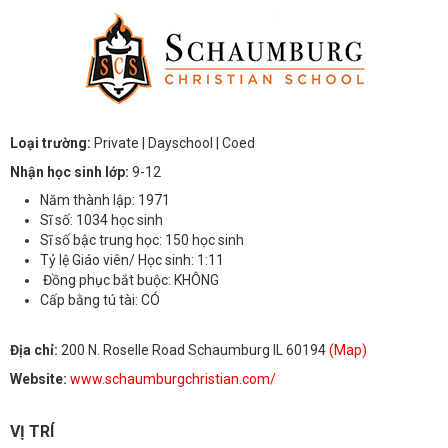
Loại trường:
Private
| Dayschool
| Coed
Nhận học sinh lớp:
9-12
Năm thành lập: 1971
Sĩ số: 1034 học sinh
Sĩ số bậc trung học: 150 học sinh
Tỷ lệ Giáo viên/ Học sinh: 1:11
Đồng phục bắt buộc: KHÔNG
Cấp bằng tú tài: CÓ
Địa chỉ:
200 N. Roselle Road Schaumburg IL 60194
(Map)
Website:
www.schaumburgchristian.com/
VỊ TRÍ