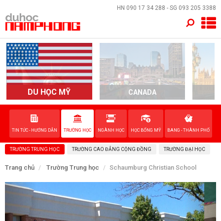
×
HN
090 17 34 288
- SG
093 205 3388
TRANG CHỦ
QUỐC GIA
EVENTS
DU HỌC MỸ
CANADA
DỊCH VỤ
TIN TỨC - HƯỚNG DẪN
TRƯỜNG HỌC
NGÀNH HỌC
HỌC BỔNG MỸ
BANG - THÀNH PHỐ
VỀ NAM PHONG
TRƯỜNG TRUNG HỌC
TRƯỜNG CAO ĐẲNG CỘNG ĐỒNG
TRƯỜNG ĐẠI HỌC
LIÊN HỆ
Trang chủ
Trường Trung học
Schaumburg Christian School