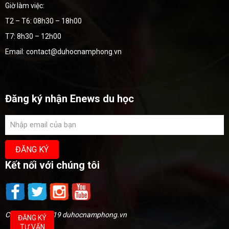
Giờ làm việc:
T2 – T6: 08h30 – 18h00
T7: 8h30 – 12h00
Email: contact@duhocnamphong.vn
Đăng ký nhận Enews du học
Kết nối với chúng tôi
Copyright @2019 duhocnamphong.vn
ĐĂNG KÝ
TƯ VẤN