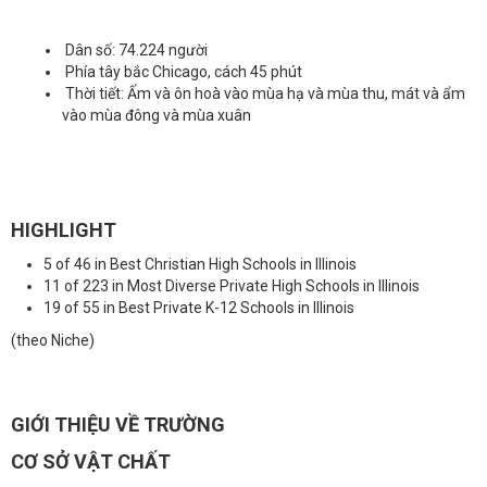
Dân số: 74.224 người
Phía tây bắc Chicago, cách 45 phút
Thời tiết: Ấm và ôn hoà vào mùa hạ và mùa thu, mát và ẩm
vào mùa đông và mùa xuân
HIGHLIGHT
5 of 46 in Best Christian High Schools in Illinois
11 of 223 in Most Diverse Private High Schools in Illinois
19 of 55 in Best Private K-12 Schools in Illinois
(theo Niche)
GIỚI THIỆU VỀ TRƯỜNG
CƠ SỞ VẬT CHẤT