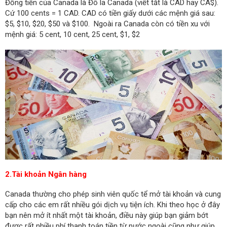
Đồng tiền của Canada là Đô la Canada (viết tắt là CAD hay CA$).
Cứ 100 cents = 1 CAD. CAD có tiền giấy dưới các mệnh giá sau:
$5, $10, $20, $50 và $100. Ngoài ra Canada còn có tiền xu với
mệnh giá: 5 cent, 10 cent, 25 cent, $1, $2
2.Tài khoản Ngân hàng
Canada thường cho phép sinh viên quốc tể mở tài khoản và cung
cấp cho các em rất nhiều gói dịch vụ tiện ích. Khi theo học ở đây
bạn nên mở ít nhất một tài khoản, điều này giúp bạn giảm bớt
được rất nhiều phí thanh toán tiền từ nước ngoài cũng như giúp