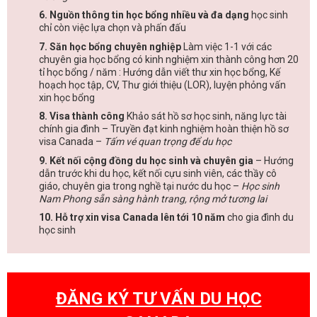
6. Nguồn thông tin học bổng nhiều và đa dạng
học sinh
chỉ còn việc lựa chọn và phấn đấu
7. Săn học bổng chuyên nghiệp
Làm việc 1-1 với các
chuyên gia học bổng có kinh nghiệm xin thành công hơn 20
tỉ học bổng / năm : Hướng dẫn viết thư xin học bổng, Kế
hoạch học tập, CV, Thư giới thiệu (LOR), luyện phỏng vấn
xin học bổng
8. Visa thành công
Khảo sát hồ sơ học sinh, năng lực tài
chính gia đình – Truyền đạt kinh nghiệm hoàn thiện hồ sơ
visa Canada –
Tấm vé quan trọng để du học
9. Kết nối cộng đồng du học sinh và chuyên gia
– Hướng
dẫn trước khi du học, kết nối cựu sinh viên, các thầy cô
giáo, chuyên gia trong nghề tại nước du học –
Học sinh
Nam Phong sẵn sàng hành trang, rộng mở tương lai
10. Hỗ trợ xin visa Canada lên tới 10 năm
cho gia đình du
học sinh
ĐĂNG KÝ TƯ VẤN DU HỌC