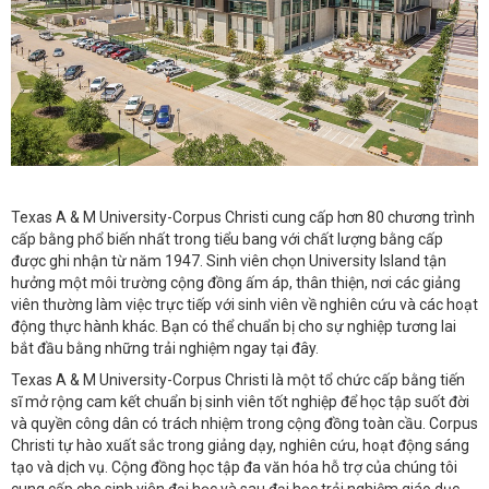
Texas A & M University-Corpus Christi cung cấp hơn 80 chương trình
cấp bằng phổ biến nhất trong tiểu bang với chất lượng bằng cấp
được ghi nhận từ năm 1947. Sinh viên chọn University Island tận
hưởng một môi trường cộng đồng ấm áp, thân thiện, nơi các giảng
viên thường làm việc trực tiếp với sinh viên về nghiên cứu và các hoạt
động thực hành khác. Bạn có thể chuẩn bị cho sự nghiệp tương lai
bắt đầu bằng những trải nghiệm ngay tại đây.
Texas A & M University-Corpus Christi là một tổ chức cấp bằng tiến
sĩ mở rộng cam kết chuẩn bị sinh viên tốt nghiệp để học tập suốt đời
và quyền công dân có trách nhiệm trong cộng đồng toàn cầu. Corpus
Christi tự hào xuất sắc trong giảng dạy, nghiên cứu, hoạt động sáng
tạo và dịch vụ. Cộng đồng học tập đa văn hóa hỗ trợ của chúng tôi
cung cấp cho sinh viên đại học và sau đại học trải nghiệm giáo dục