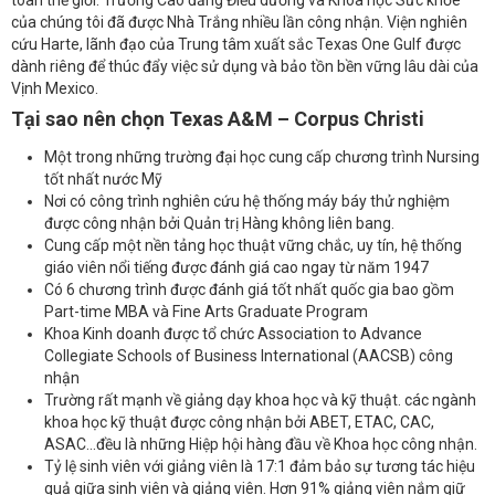
của chúng tôi đã được Nhà Trắng nhiều lần công nhận. Viện nghiên
cứu Harte, lãnh đạo của Trung tâm xuất sắc Texas One Gulf được
dành riêng để thúc đẩy việc sử dụng và bảo tồn bền vững lâu dài của
Vịnh Mexico.
Tại sao nên chọn Texas A&M – Corpus Christi
Một trong những trường đại học cung cấp chương trình Nursing
tốt nhất nước Mỹ
Nơi có công trình nghiên cứu hệ thống máy báy thử nghiệm
được công nhận bởi Quản trị Hàng không liên bang.
Cung cấp một nền tảng học thuật vững chắc, uy tín, hệ thống
giáo viên nổi tiếng được đánh giá cao ngay từ năm 1947
Có 6 chương trình được đánh giá tốt nhất quốc gia bao gồm
Part-time MBA và Fine Arts Graduate Program
Khoa Kinh doanh được tổ chức Association to Advance
Collegiate Schools of Business International (AACSB) công
nhận
Trường rất mạnh về giảng dạy khoa học và kỹ thuật. các ngành
khoa học kỹ thuật được công nhận bởi ABET, ETAC, CAC,
ASAC...đều là những Hiệp hội hàng đầu về Khoa học công nhận.
Tỷ lệ sinh viên với giảng viên là 17:1 đảm bảo sự tương tác hiệu
quả giữa sinh viên và giảng viên. Hơn 91% giảng viên nắm giữ