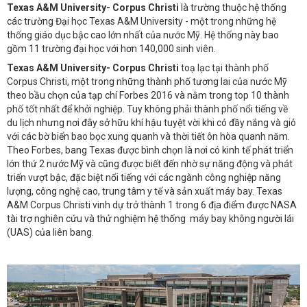
Texas A&M University- Corpus Christi
là trường thuộc hệ thống
các trường Đại học Texas A&M University - một trong những hệ
thống giáo dục bậc cao lớn nhất của nước Mỹ. Hệ thống này bao
gồm 11 trường đại học với hơn 140,000 sinh viên.
Texas A&M University- Corpus Christi
toạ lạc tại thành phố
Corpus Christi, một trong những thành phố tương lai của nước Mỹ
theo bầu chọn của tạp chí Forbes 2016 và nằm trong top 10 thành
phố tốt nhất để khởi nghiệp. Tuy không phải thành phố nổi tiếng về
du lịch nhưng nơi đây sở hữu khí hậu tuyệt vời khi có đầy nắng và gió
với các bờ biển bao bọc xung quanh và thời tiết ôn hòa quanh năm.
Theo Forbes, bang Texas được bình chọn là nơi có kinh tế phát triển
lớn thứ 2 nước Mỹ và cũng được biết đến nhờ sự năng động và phát
triển vượt bậc, đặc biệt nổi tiếng với các ngành công nghiệp năng
lượng, công nghệ cao, trung tâm y tế và sản xuất máy bay. Texas
A&M Corpus Christi vinh dự trở thành 1 trong 6 địa điểm được NASA
tài trợ nghiên cứu và thử nghiệm hệ thống máy bay không người lái
(UAS) của liên bang.