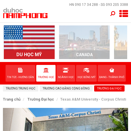
×
HN
090 17 34 288
- SG
093 205 3388
TRANG CHỦ
QUỐC GIA
EVENTS
DU HỌC MỸ
CANADA
DỊCH VỤ
TIN TỨC - HƯỚNG DẪN
TRƯỜNG HỌC
NGÀNH HỌC
HỌC BỔNG MỸ
BANG - THÀNH PHỐ
VỀ NAM PHONG
TRƯỜNG TRUNG HỌC
TRƯỜNG CAO ĐẲNG CỘNG ĐỒNG
TRƯỜNG ĐẠI HỌC
LIÊN HỆ
Trang chủ
Trường Đại học
Texas A&M University - Corpus Christi