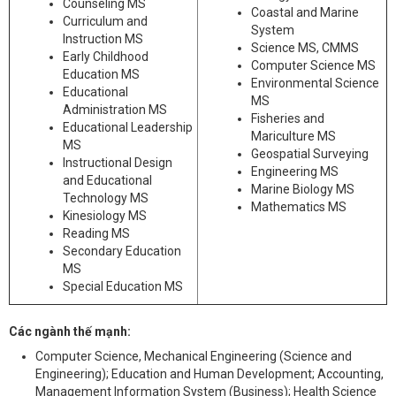
Counseling MS
Coastal and Marine
Curriculum and
System
Instruction MS
Science MS, CMMS
Early Childhood
Computer Science MS
Education MS
Environmental Science
Educational
MS
Administration MS
Fisheries and
Educational Leadership
Mariculture MS
MS
Geospatial Surveying
Instructional Design
Engineering MS
and Educational
Marine Biology MS
Technology MS
Mathematics MS
Kinesiology MS
Reading MS
Secondary Education
MS
Special Education MS
Các ngành thế mạnh:
Computer Science, Mechanical Engineering (Science and
Engineering); Education and Human Development; Accounting,
Management Information System (Business); Health Science