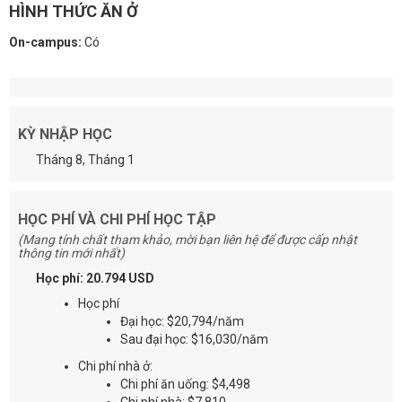
HÌNH THỨC ĂN Ở
On-campus:
Có
KỲ NHẬP HỌC
Tháng 8, Tháng 1
HỌC PHÍ VÀ CHI PHÍ HỌC TẬP
(Mang tính chất tham khảo, mời bạn liên hệ để được cấp nhật
thông tin mới nhất)
Học phí: 20.794 USD
Học phí
Đại học: $20,794/năm
Sau đại học: $16,030/năm
Chi phí nhà ở:
Chi phí ăn uống: $4,498
Chi phí nhà: $7,810