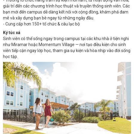
- Trường tổ chức hàng trăm sự kiện mỗi năm, từ hoạt động văn hoá,
giải trí đến các chương trình học thuật và truyền thống sinh viên. Các
bạn mới đến campus dễ dàng kết nối với cộng đồng, khám phá đam
mê và xây dựng bạn bè ngay từ những ngày đầu.
- Cung cấp hơn 150+ tổ chức & câu lạc bộ
Ký túc xá
Sinh viên có thể sống ngay trong campus tại các khu nhà ở tiện nghi
như Miramar hoặc Momentum Village — nơi tạo điều kiện cho sinh
viên tiếp cận ngay lớp học, tham gia sự kiện và hòa nhịp vào đời sống
học tập.