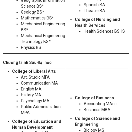
Geographic Information
Spanish BA
Science BS*
Theatre BA
Geology BS*
Mathematics BS*
College of Nursing and
Mechanical Engineering
Health Services
BS*
Health Sciences BSHS
Mechanical Engineering
Technology BS*
Physics BS
Chương trình Sau Đại học
College of Liberal Arts
Art, Studio MFA
Communication MA
English MA
History MA
College of Business
Psychology MA
Accounting MAcc
Public Administration
Business MBA
MPA
College of Science and
College of Education and
Engineering
Human Development
Biology MS