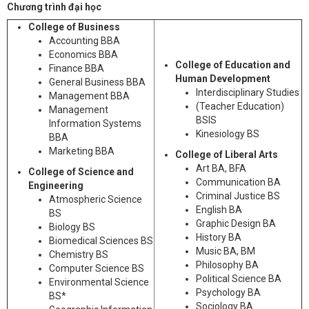
Chương trình đại học
College of Business
Accounting BBA
Economics BBA
College of Education and
Finance BBA
Human Development
General Business BBA
Interdisciplinary Studies
Management BBA
(Teacher Education)
Management
BSIS
Information Systems
Kinesiology BS
BBA
Marketing BBA
College of Liberal Arts
Art BA, BFA
College of Science and
Communication BA
Engineering
Criminal Justice BS
Atmospheric Science
English BA
BS
Graphic Design BA
Biology BS
History BA
Biomedical Sciences BS
Music BA, BM
Chemistry BS
Philosophy BA
Computer Science BS
Political Science BA
Environmental Science
Psychology BA
BS*
Sociology BA