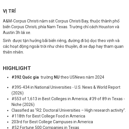
VỊ TRÍ
A&M-Corpus Christi nằm sát Corpus Christi Bay, thuộc thành phố
biển Corpus Christi, phía Nam Texas. Trường chỉ cách Houston và
Austin 3h lái xe.
Sinh được tận hưởng bãi biển riêng, đường đi bộ dọc theo vịnh và
các hoạt động ngoài trời như chèo thuyền, đi xe đạp hay tham quan
thiên nhiên.
HIGHLIGHT
#392 Quốc gia
trường
NU
theo USNews năm 2024
#395-434 in National Universities - U.S. News & World Report
(2026)
#553 of 1,613 in Best Colleges in America; #39 of 89 in Texas -
Niche (2026)
Classified as "R2: Doctoral Universities – High research activity".
#118th for Best College Food in America
203rd for Best College Campuses in America
#52 Fortune 500 Companies in Texas