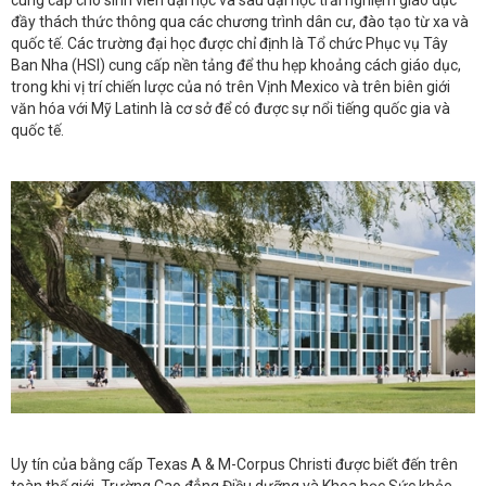
đầy thách thức thông qua các chương trình dân cư, đào tạo từ xa và
quốc tế. Các trường đại học được chỉ định là Tổ chức Phục vụ Tây
Ban Nha (HSI) cung cấp nền tảng để thu hẹp khoảng cách giáo dục,
trong khi vị trí chiến lược của nó trên Vịnh Mexico và trên biên giới
văn hóa với Mỹ Latinh là cơ sở để có được sự nổi tiếng quốc gia và
quốc tế.
Uy tín của bằng cấp Texas A & M-Corpus Christi được biết đến trên
toàn thế giới. Trường Cao đẳng Điều dưỡng và Khoa học Sức khỏe