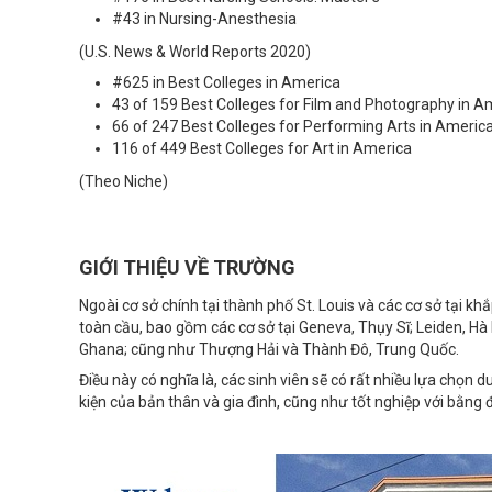
#43 in Nursing-Anesthesia
(U.S. News & World Reports 2020)
#625 in Best Colleges in America
43 of 159 Best Colleges for Film and Photography in A
66 of 247 Best Colleges for Performing Arts in Americ
116 of 449 Best Colleges for Art in America
(Theo Niche)
GIỚI THIỆU VỀ TRƯỜNG
Ngoài cơ sở chính tại thành phố St. Louis và các cơ sở tại k
toàn cầu, bao gồm các cơ sở tại Geneva, Thụy Sĩ; Leiden, Hà
Ghana; cũng như Thượng Hải và Thành Đô, Trung Quốc.
Điều này có nghĩa là, các sinh viên sẽ có rất nhiều lựa chọn
kiện của bản thân và gia đình, cũng như tốt nghiệp với bằng 