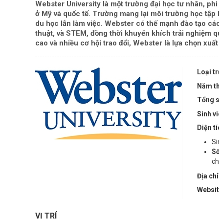
Webster University là một trường đại học tư nhân, ph
ở Mỹ và quốc tế. Trường mang lại môi trường học tập l
du học lẫn làm việc. Webster có thế mạnh đào tạo cá
thuật, và STEM, đồng thời khuyến khích trải nghiệm q
cao và nhiều cơ hội trao đổi, Webster là lựa chọn xuấ
Loại t
Năm th
Tổng s
Sinh v
Diện t
Si
Số
ch
Địa chỉ
Websi
VỊ TRÍ