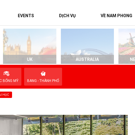
EVENTS
DỊCH VỤ
VỀ NAM PHONG
UK
AUSTRALIA
N
C BỔNG MỸ
BANG - THÀNH PHỐ
I HỌC