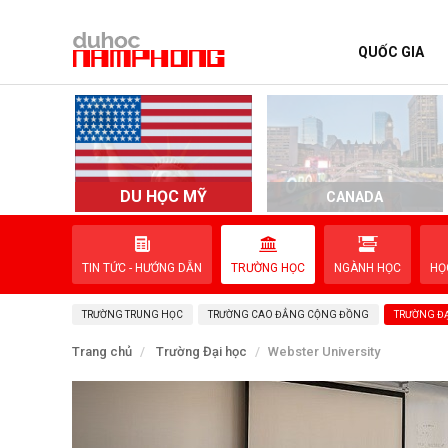
QUỐC GIA
TRANG CHỦ
QUỐC GIA
EVENTS
DU HỌC MỸ
D
CANADA
DỊCH VỤ
TIN TỨC - HƯỚNG DẪN
TRƯỜNG HỌC
NGÀNH HỌC
HỌ
VỀ NAM PHONG
TRƯỜNG TRUNG HỌC
TRƯỜNG CAO ĐẲNG CỘNG ĐỒNG
TRƯỜNG ĐẠ
LIÊN HỆ
Trang chủ
Trường Đại học
Webster University