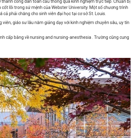
rở thành công dân toàn cầu thông qua kinh nghiệm trực tiếp. Chuẩn bị
 cốt lõi trong sứ mệnh của Webster University. Một số chương trình
cả phải chăng cho sinh viên đại học tại cơ sở St. Louis.
g viên, giáo sư lâu năm giảng dạy với kinh nghiệm chuyên sâu, uy tín
rình cấp bằng về nursing and nursing-anesthesia . Trường cũng cung