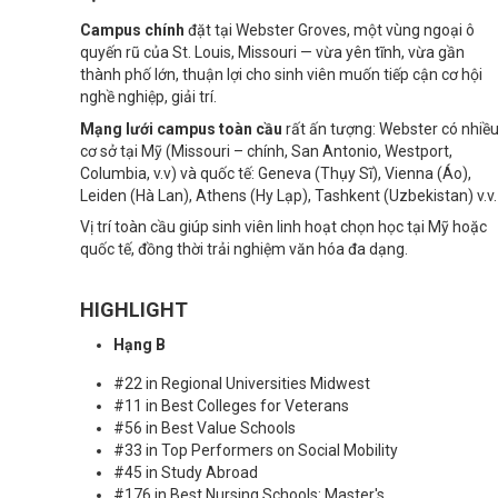
Campus chính
đặt tại Webster Groves, một vùng ngoại ô
quyến rũ của St. Louis, Missouri — vừa yên tĩnh, vừa gần
thành phố lớn, thuận lợi cho sinh viên muốn tiếp cận cơ hội
nghề nghiệp, giải trí.
Mạng lưới campus toàn cầu
rất ấn tượng: Webster có nhiề
cơ sở tại Mỹ (Missouri – chính, San Antonio, Westport,
Columbia, v.v) và quốc tế: Geneva (Thụy Sĩ), Vienna (Áo),
Leiden (Hà Lan), Athens (Hy Lạp), Tashkent (Uzbekistan) v.v.
Vị trí toàn cầu giúp sinh viên linh hoạt chọn học tại Mỹ hoặc
quốc tế, đồng thời trải nghiệm văn hóa đa dạng.
HIGHLIGHT
Hạng B
#22 in Regional Universities Midwest
#11 in Best Colleges for Veterans
#56 in Best Value Schools
#33 in Top Performers on Social Mobility
#45 in Study Abroad
#176 in Best Nursing Schools: Master's