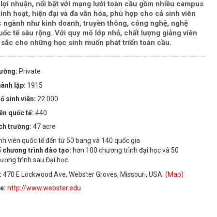
i lợi nhuận, nổi bật với mạng lưới toàn cầu gồm nhiều campus
inh hoạt, hiện đại và đa văn hóa, phù hợp cho cả sinh viên
c ngành như kinh doanh, truyền thông, công nghệ, nghệ
uốc tế sâu rộng. Với quy mô lớp nhỏ, chất lượng giảng viên
t sắc cho những học sinh muốn phát triển toàn cầu.
rường:
Private
ành lập:
1915
ố sinh viên:
22.000
iên quốc tế:
440
ích trường:
47 acre
nh viên quốc tế đến từ 50 bang và 140 quốc gia
 chương trình đào tạo:
hơn 100 chương trình đại học và 50
ương trình sau Đại học
:
470 E Lockwood Ave, Webster Groves, Missouri, USA.
(Map)
te:
http://www.webster.edu