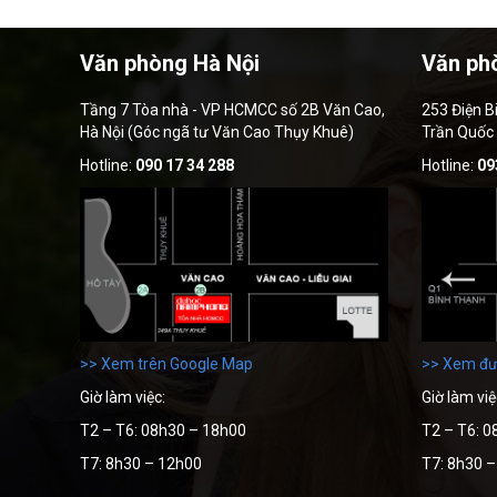
Văn phòng Hà Nội
Văn ph
Tầng 7 Tòa nhà - VP HCMCC số 2B Văn Cao,
253 Điện B
Hà Nội (Góc ngã tư Văn Cao Thụy Khuê)
Trần Quốc
Hotline:
090 17 34 288
Hotline:
09
>> Xem trên Google Map
>> Xem đư
Giờ làm việc:
Giờ làm việ
T2 – T6: 08h30 – 18h00
T2 – T6: 0
T7: 8h30 – 12h00
T7: 8h30 
---