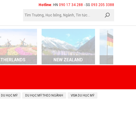
×
Hotline:
HN
090 17 34 288
- SG
093 205 3388
ETHERLANDS
NEW ZEALAND
GERMAN
 DU HỌC MỸ
DU HỌC MỸ THEO NGÀNH
VISA DU HỌC MỸ