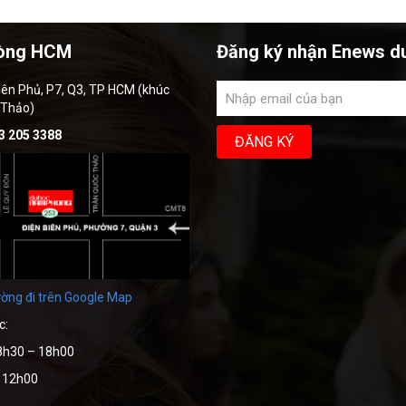
òng HCM
Đăng ký nhận Enews d
iên Phủ, P7, Q3, TP HCM (khúc
 Thảo)
3 205 3388
ờng đi trên Google Map
c:
8h30 – 18h00
– 12h00