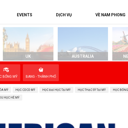
EVENTS
DỊCH VỤ
VỀ NAM PHONG
UK
AUSTRALIA
N
C BỔNG MỸ
BANG - THÀNH PHỐ
ÓA MỸ
HỌC CDCD MỸ
HỌC ĐẠI HỌC TẠI MỸ
HỌC THẠC SỸ TẠI MỸ
HỌC BỔNG
DU HỌC HÈ MỸ