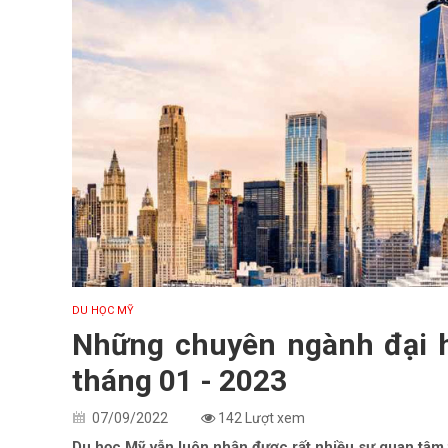
DU HỌC MỸ
Những chuyên ngành đại h
tháng 01 - 2023
07/09/2022
142 Lượt xem
Du học Mỹ vẫn luôn nhận được rất nhiều sự quan tâm 