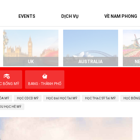
EVENTS
DỊCH VỤ
VỀ NAM PHONG
UK
AUSTRALIA
N
C BỔNG MỸ
BANG - THÀNH PHỐ
ÓA MỸ
HỌC CDCD MỸ
HỌC ĐẠI HỌC TẠI MỸ
HỌC THẠC SỸ TẠI MỸ
HỌC BỔNG
DU HỌC HÈ MỸ