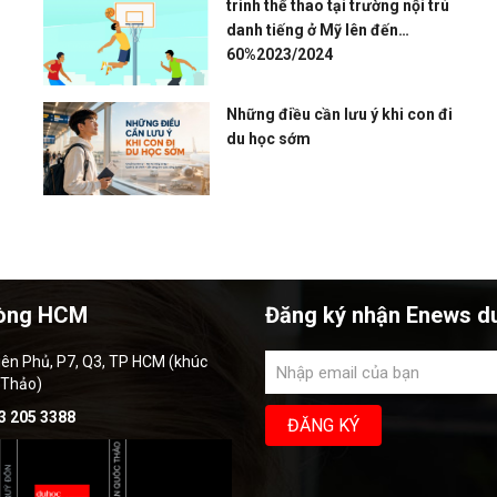
trình thể thao tại trường nội trú
danh tiếng ở Mỹ lên đến
60%2023/2024
Những điều cần lưu ý khi con đi
du học sớm
òng HCM
Đăng ký nhận Enews d
iên Phủ, P7, Q3, TP HCM (khúc
 Thảo)
3 205 3388