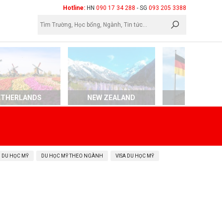
×
Hotline:
HN
090 17 34 288
- SG
093 205 3388
ETHERLANDS
NEW ZEALAND
GERMAN
 DU HỌC MỸ
DU HỌC MỸ THEO NGÀNH
VISA DU HỌC MỸ