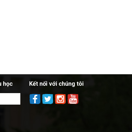
u học
Kết nối với chúng tôi