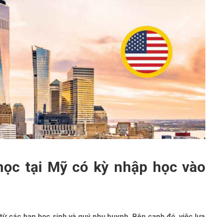
ọc tại Mỹ có kỳ nhập học vào
từ các bạn học sinh và quý phụ huynh. Bên cạnh đó, việc lựa