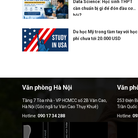
Data Science: Học sinh THPT
cần chuẩn bị gì để đón đầu cơ
hội?
Du học Mỹ trong tầm tay với học
phí chưa tới 20.000 USD
Văn phòng Hà Nội
Văn ph
Tầng 7 Tòa nhà - VP HCMCC số 2B Văn Cao,
253 Điện B
Hà Nội (Góc ngã tư Văn Cao Thụy Khuê)
Trần Quốc
Hotline:
090 17 34 288
Hotline:
09