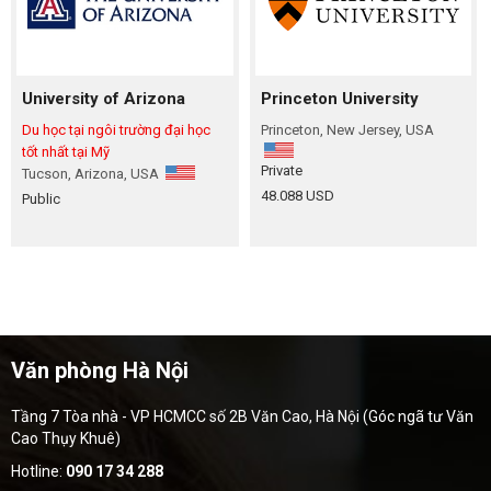
University of Arizona
Princeton University
Du học tại ngôi trường đại học
Princeton, New Jersey, USA
tốt nhất tại Mỹ
Private
Tucson, Arizona, USA
48.088 USD
Public
Văn phòng Hà Nội
Tầng 7 Tòa nhà - VP HCMCC số 2B Văn Cao, Hà Nội (Góc ngã tư Văn
Cao Thụy Khuê)
Hotline:
090 17 34 288