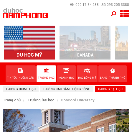
×
HN
090 17 34 288
- SG
093 205 3388
TRANG CHỦ
QUỐC GIA
EVENTS
DU HỌC MỸ
CANADA
DỊCH VỤ
TIN TỨC - HƯỚNG DẪN
TRƯỜNG HỌC
NGÀNH HỌC
HỌC BỔNG MỸ
BANG - THÀNH PHỐ
VỀ NAM PHONG
TRƯỜNG TRUNG HỌC
TRƯỜNG CAO ĐẲNG CỘNG ĐỒNG
TRƯỜNG ĐẠI HỌC
LIÊN HỆ
Trang chủ
Trường Đại học
Concord University