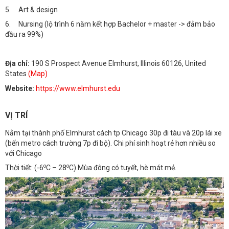
5. Art & design
6. Nursing (lộ trình 6 năm kết hợp Bachelor + master -> đảm bảo
đầu ra 99%)
Địa chỉ:
190 S Prospect Avenue Elmhurst, Illinois 60126, United
States
(Map)
Website:
https://www.elmhurst.edu
VỊ TRÍ
Nằm tại thành phố Elmhurst cách tp Chicago 30p đi tàu và 20p lái xe
(bến metro cách trường 7p đi bộ). Chi phí sinh hoạt rẻ hơn nhiều so
với Chicago
o
o
Thời tiết: (-6
C – 28
C) Mùa đông có tuyết, hè mát mẻ.