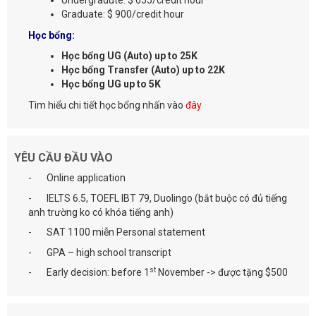
Undergradute: $ 655/credit hour
Graduate: $ 900/credit hour
Học bổng
:
Học bổng UG (Auto) up to 25K
Học bổng Transfer
(Auto) up to 22K
Học bổng UG up to 5K
Tìm hiểu chi tiết học bổng nhấn vào
đây
YÊU CẦU ĐẦU VÀO
- Online application
- IELTS 6.5, TOEFL IBT 79, Duolingo (bắt buộc có đủ tiếng
anh trường ko có khóa tiếng anh)
- SAT 1100 miễn Personal statement
- GPA – high school transcript
st
- Early decision: before 1
November -> được tặng $500