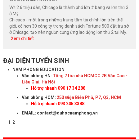
Với 2.6 triệu dân, Chicago là thành phố lớn # bang và lớn thứ 3
ở Mỹ
Chicago - một trong những trung tâm tài chính lớn trên thế
giới, có hơn 30 công ty trong danh sách Fortune 500 đặt trụ sở
ở Chicago, tạo nên nguồn cung ứng lao động lớn thứ 2 tại Mỹ.
Xem chi tiết
ĐẠI DIỆN TUYỂN SINH
NAM PHONG EDUCATION
Văn phòng HN:
Tầng 7 tòa nhà HCMCC 2B Văn Cao -
Liễu Giai, Hà Nội
Hỗ trợ nhanh 090 17 34 288
Văn phòng HCM:
253 Điện Biên Phủ, P7, Q3, HCM
Hỗ trợ nhanh 093 205 3388
EMAIL: contact@duhocnamphong.vn
2