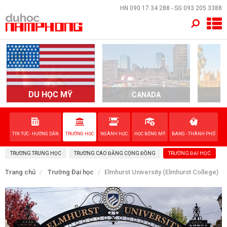
×
HN
090 17 34 288
- SG
093 205 3388
TRANG CHỦ
QUỐC GIA
EVENTS
DU HỌC MỸ
CANADA
DỊCH VỤ
TIN TỨC - HƯỚNG DẪN
TRƯỜNG HỌC
NGÀNH HỌC
HỌC BỔNG MỸ
BANG - THÀNH PHỐ
VỀ NAM PHONG
TRƯỜNG TRUNG HỌC
TRƯỜNG CAO ĐẲNG CỘNG ĐỒNG
TRƯỜNG ĐẠI HỌC
LIÊN HỆ
Trang chủ
Trường Đại học
Elmhurst University (Elmhurst College)