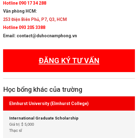
Hotline 090 17 34 288
Văn phòng HCM:
253 Điện Biên Phủ, P7, Q3, HCM
Hotline 093 205 3388
Email: contact@duhocnamphong.vn
ĐĂNG KÝ TƯ VẤN
Học bổng khác của trường
Elmhurst University (Elmhurst College)
International Graduate Scholarship
Giá trị: $ 5,000
Thạc sĩ