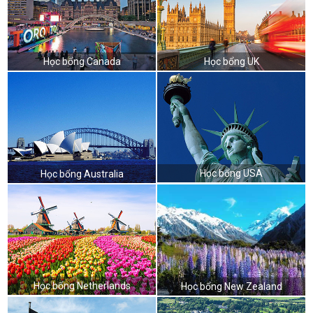
Học bổng Canada
Học bổng UK
Học bổng USA
Học bổng Australia
Học bổng Netherlands
Học bổng New Zealand