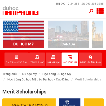
×
HN
090 17 34 288
- SG
093 205 3388
TRANG CHỦ
QUỐC GIA
EVENTS
DU HỌC MỸ
CANADA
DỊCH VỤ
TIN TỨC - HƯỚNG DẪN
TRƯỜNG HỌC
NGÀNH HỌC
HỌC BỔNG MỸ
BANG - THÀNH PHỐ
VỀ NAM PHONG
Trang chủ
Du học Mỹ
Học bổng Du học Mỹ
LIÊN HỆ
Học bổng Du học Mỹ bậc Đại học - Cao Đẳng
Merit Scholarships
Merit Scholarships
MERIT SCHOLARSHIPS