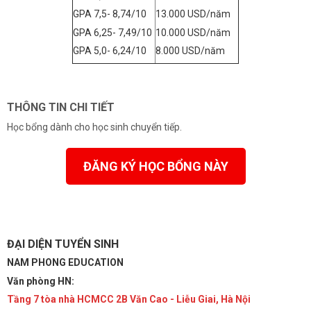
GPA 7,5- 8,74/10
13.000 USD/năm
GPA 6,25- 7,49/10
10.000 USD/năm
GPA 5,0- 6,24/10
8.000 USD/năm
THÔNG TIN CHI TIẾT
Học bổng dành cho học sinh chuyển tiếp.
ĐĂNG KÝ HỌC BỔNG NÀY
ĐẠI DIỆN TUYỂN SINH
NAM PHONG EDUCATION
Văn phòng HN:
Tầng 7 tòa nhà HCMCC 2B Văn Cao - Liễu Giai, Hà Nội