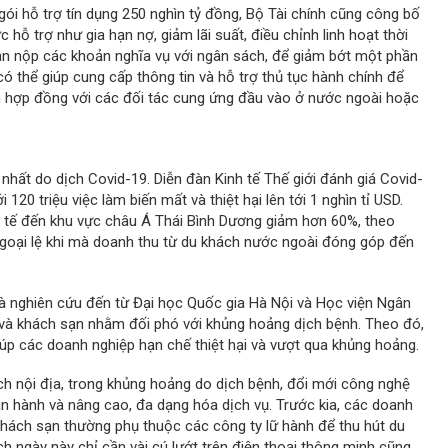
ói hỗ trợ tín dụng 250 nghìn tỷ đồng, Bộ Tài chính cũng công bố
 hỗ trợ như gia hạn nợ, giảm lãi suất, điều chỉnh linh hoạt thời
 gian nộp các khoản nghĩa vụ với ngân sách, để giảm bớt một phần
ó thể giúp cung cấp thông tin và hỗ trợ thủ tục hành chính để
n hợp đồng với các đối tác cung ứng đầu vào ở nước ngoài hoặc
ề nhất do dịch Covid-19. Diễn đàn Kinh tế Thế giới đánh giá Covid-
120 triệu việc làm biến mất và thiệt hại lên tới 1 nghìn tỉ USD.
c tế đến khu vực châu Á Thái Bình Dương giảm hơn 60%, theo
ngoại lệ khi mà doanh thu từ du khách nước ngoài đóng góp đến
hà nghiên cứu đến từ Đại học Quốc gia Hà Nội và Học viện Ngân
h và khách sạn nhằm đối phó với khủng hoảng dịch bệnh. Theo đó,
úp các doanh nghiệp hạn chế thiệt hại và vượt qua khủng hoảng.
ch nội địa, trong khủng hoảng do dịch bệnh, đổi mới công nghệ
vận hành và nâng cao, đa dạng hóa dịch vụ. Trước kia, các doanh
khách sạn thường phụ thuộc các công ty lữ hành để thu hút du
ch ngày này chỉ cần vài cú lướt trên điện thoại thông minh cũng