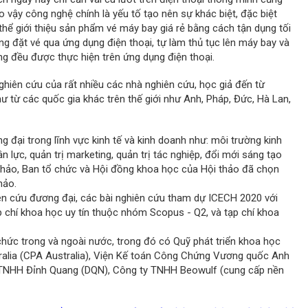
do vậy công nghệ chính là yếu tố tạo nên sự khác biệt, đặc biệt
hể giới thiệu sản phẩm vé máy bay giá rẻ bằng cách tận dụng tối
g đặt vé qua ứng dụng điện thoại, tự làm thủ tục lên máy bay và
ng đều được thực hiện trên ứng dụng điện thoại.
ghiên cứu của rất nhiều các nhà nghiên cứu, học giả đến từ
ư từ các quốc gia khác trên thế giới như Anh, Pháp, Đức, Hà Lan,
 đại trong lĩnh vực kinh tế và kinh doanh như: môi trường kinh
n lực, quản trị marketing, quản trị tác nghiệp, đổi mới sáng tạo
i thảo, Ban tổ chức và Hội đồng khoa học của Hội thảo đã chọn
hảo.
iên cứu đương đại, các bài nghiên cứu tham dự ICECH 2020 với
p chí khoa học uy tín thuộc nhóm Scopus - Q2, và tạp chí khoa
hức trong và ngoài nước, trong đó có Quỹ phát triển khoa học
ralia (CPA Australia), Viện Kế toán Công Chứng Vương quốc Anh
 TNHH Đỉnh Quang (DQN), Công ty TNHH Beowulf (cung cấp nền