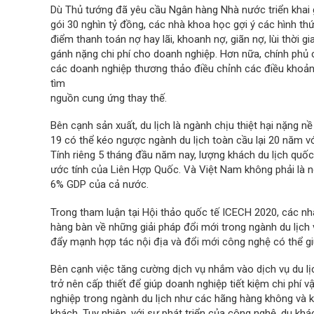
Dù Thủ tướng đã yêu cầu Ngân hàng Nhà nước triển khai g
gói 30 nghìn tỷ đồng, các nhà khoa học gợi ý các hình thức
điểm thanh toán nợ hay lãi, khoanh nợ, giãn nợ, lùi thời
gánh nặng chi phí cho doanh nghiệp. Hơn nữa, chính phủ c
các doanh nghiệp thương thảo điều chỉnh các điều khoả
tìm
nguồn cung ứng thay thế.
Bên cạnh sản xuất, du lịch là ngành chịu thiệt hại nặng n
19 có thể kéo ngược ngành du lịch toàn cầu lại 20 năm với 
Tính riêng 5 tháng đầu năm nay, lượng khách du lịch quố
ước tính của Liên Hợp Quốc. Và Việt Nam không phải là 
6% GDP của cả nước.
Trong tham luận tại Hội thảo quốc tế ICECH 2020, các n
hàng bàn về những giải pháp đổi mới trong ngành du lịc
đẩy mạnh hợp tác nội địa và đổi mới công nghệ có thể gi
Bên cạnh việc tăng cường dịch vụ nhắm vào dịch vụ du lị
trở nên cấp thiết để giúp doanh nghiệp tiết kiệm chi phí 
nghiệp trong ngành du lịch như các hãng hàng không và 
khách. Tuy nhiên, với sự phát triển của công nghệ, du khá