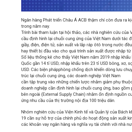
Ngân hàng Phát triển Châu Á ACB thậm chí còn đưa ra kị
trong năm nay.
Trình bài tham luận tại hội thảo, các nhà nghiên cứu của
cầu định hình lại chuỗi cung ứng của Việt Nam dưới tác
giầy, điện, điện tử, sản xuất và lắp ráp ôtô trong nước đều
hay thiết bị đầu vào cho quá trình sản xuất được nhập từ
Số liệu thống kê cho thấy Việt Nam năm 2019 nhập khẩu k
Quốc gần 14 tỉ USD; nhập khẩu trên 23 tỉ USD bông, xơ, sợi
USD. Các biện phápphòng chống dịch khiến dòng lưu chu
trúc lại chuỗi cung ứng, các doanh nghiệp Việt Nam
cần tập trung vào những chiến lược nhằm giảm phụ thuộc
doanh nghiệp cần định hình lại chuỗi cung ứng, bao gồm ph
bên ngoài (External Supply Chain) nhằm ổn định nguồn cun
ứng nhu cầu của thị trường nội địa 100 triệu dân.
Nhóm nghiên cứu của Viện Kinh tế và Quản lý của Bách 
19 cần sự hỗ trợ của chính phủ do hoạt động sản xuất kin
các khoản vay ngân hàng và nghĩa vụ tài chính với nhà nư