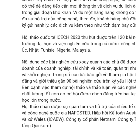
có thể dễ dàng tiếp cận mọi thông tin về dịch vụ du lịch 
trong giai đoạn khó khăn. Ví dụ một hãng hàng không có t
đa sự hỗ trợ của công nghệ, theo đó, khách hàng chủ độn
ký gửi hành lý, các dịch vụ kèm theo như tích dặm bay cũ
Hội thảo quốc tế ICECH 2020 thu hút được trên 120 bài n
trường đại học và viện nghiên cứu trong cả nước, cũng nh
Úc, Nhật, Tunisie, Nigeria, Malaysia.
Nội dung các bài nghiên cứu xoay quanh các chủ đề đương
doanh của doanh nghiệp, tài chính và kế toán, quản trị nhâ
và khởi nghiệp. Trong số các bài báo gửi về tham gia hộ
đăng và giới thiệu gần 90 bài nghiên cứu trên kỷ yếu Hội t
Bên cạnh việc tham dự hội thảo và thảo luận về các ngh
chất lượng tốt còn có cơ hội được chọn đăng trên hai tạ
học lớn trong nước.
Hội thảo nhận được sự quan tâm và hỗ trợ của nhiều tổ c
và công nghệ quốc gia NAFOSTED, Hiệp hội Kế toán Aust
và xứ Wales (ICAEW), Công ty cổ phần Netnam, Công ty
tảng Quickom).