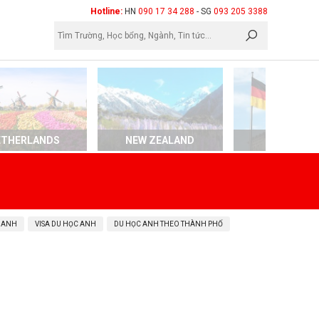
×
Hotline:
HN
090 17 34 288
- SG
093 205 3388
ETHERLANDS
NEW ZEALAND
GERMAN
 ANH
VISA DU HỌC ANH
DU HỌC ANH THEO THÀNH PHỐ