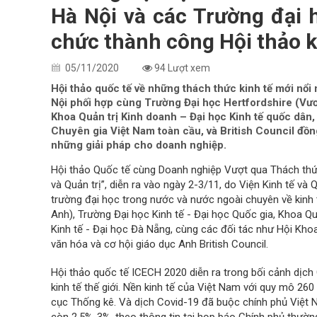
Hà Nội và các Trường đại 
chức thành công Hội thảo k
05/11/2020
94 Lượt xem
Hội thảo quốc tế về những thách thức kinh tế mới nổi
Nội phối hợp cùng Trường Đại học Hertfordshire (Vươ
Khoa Quản trị Kinh doanh – Đại học Kinh tế quốc dân,
Chuyên gia Việt Nam toàn cầu, và British Council đồ
những giải pháp cho doanh nghiệp.
Hội thảo Quốc tế cùng Doanh nghiệp Vượt qua Thách thứ
và Quản trị”, diễn ra vào ngày 2-3/11, do Viện Kinh tế v
trường đại học trong nước và nước ngoài chuyên về kinh
Anh), Trường Đại học Kinh tế - Đại học Quốc gia, Khoa Qu
Kinh tế - Đại học Đà Nẵng, cùng các đối tác như Hội Kho
văn hóa và cơ hội giáo dục Anh British Council.
Hội thảo quốc tế ICECH 2020 diễn ra trong bối cảnh dịch
kinh tế thế giới. Nền kinh tế của Việt Nam với quy mô 26
cục Thống kê. Và dịch Covid-19 đã buộc chính phủ Việt 
còn 2,5%-3%, theo thông tin tại họp báo Chính phủ thường