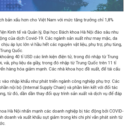
ch bản xấu hơn cho Việt Nam với mức tăng trưởng chỉ 1,8%
 Viện Kinh tế và Quản lý, Đại học Bách khoa Hà Nội đào sâu nhu
 động của dịch Covid-19. Các ngành sản xuất như may mặc, da
 chịu áp lực lớn vì hầu hết các nguyên vật liệu, phụ trợ, phụ tùng,
 Trung Quốc.
hoảng 40 tỉ USD các linh kiện điện tử, trong đó nhập từ Trung
, vải, phụ liệu da giầy, trong đó nhập từ Trung Quốc trên 11 tỉ
yển hàng hóa giảm mạnh. Các nhà khoa học đề xuất, để tái cấu
 vào nhập khẩu như phát triển ngành công nghiệp phụ trợ. Các
ần nội bộ (Internal Supply Chain) và phần liên kết với đối tác
g, từ đó, dần dần thay đổi quy trình sản xuất và dịch vụ để đáp
khoa Hà Nội nhấn mạnh các doanh nghiệp bị tác động bởi COVID-
h doanh và xuất khẩu sụt giảm trong khi chi phí vẫn phát sinh từ
ớc.