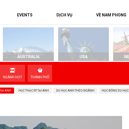
EVENTS
DỊCH VỤ
VỀ NAM PHONG
AUSTRALIA
USA
N
NGÀNH HOT
THÀNH PHỐ
TẠI ANH
HỌC THẠC SỸ TẠI ANH
DU HỌC ANH THEO NGÀNH
HỌC BỔNG DU HỌC