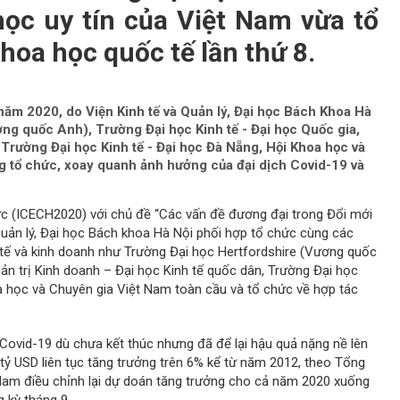
học uy tín của Việt Nam vừa tổ
hoa học quốc tế lần thứ 8.
 năm 2020, do Viện Kinh tế và Quản lý, Đại học Bách Khoa Hà
ng quốc Anh), Trường Đại học Kinh tế - Đại học Quốc gia,
 Trường Đại học Kinh tế - Đại học Đà Nẵng, Hội Khoa học và
ng tổ chức, xoay quanh ảnh hưởng của đại dịch Covid-19 và
c (ICECH2020) với chủ đề “Các vấn đề đương đại trong Đổi mới
à Quản lý, Đại học Bách khoa Hà Nội phối hợp tổ chức cùng các
 tế và kinh doanh như Trường Đại học Hertfordshire (Vương quốc
ản trị Kinh doanh – Đại học Kinh tế quốc dân, Trường Đại học
a học và Chuyên gia Việt Nam toàn cầu và tổ chức về hợp tác
 Covid-19 dù chưa kết thúc nhưng đã để lại hậu quả nặng nề lên
0 tỷ USD liên tục tăng trưởng trên 6% kể từ năm 2012, theo Tổng
Nam điều chỉnh lại dự doán tăng trưởng cho cả năm 2020 xuống
 kỳ tháng 9.