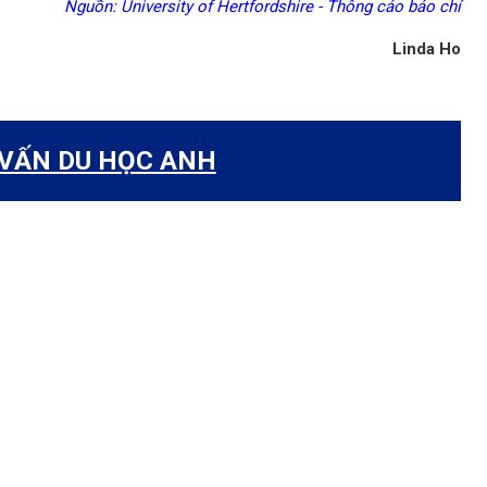
Nguồn: University of Hertfordshire - Thông cáo báo chí
Linda Ho
 VẤN DU HỌC ANH