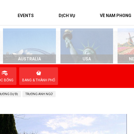
EVENTS
DỊCH VỤ
VỀ NAM PHONG
AUSTRALIA
USA
N
ỌC BỔNG
BANG & THÀNH PHỐ
RƯỜNG DỰ BỊ
TRƯỜNG ANH NGỮ