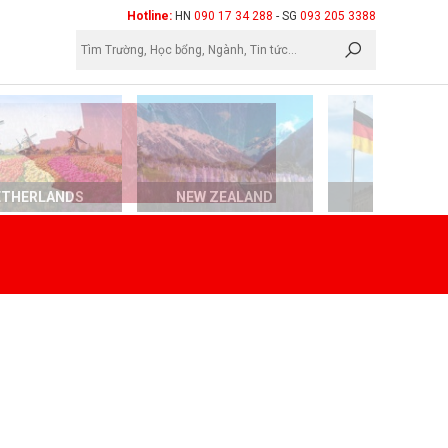
×
Hotline:
HN
090 17 34 288
- SG
093 205 3388
ETHERLANDS
NEW ZEALAND
GERMAN