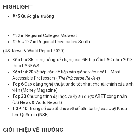
HIGHLIGHT
#45 Quốc gia
trường
#32 in Regional Colleges Midwest
#96-#122 in Regional Universities South
(US. News & World Report 2020)
Xếp thứ 36
trong bảng xếp hạng các ĐH top đầu LAC năm 2018
theo USNEWS
Xếp thứ 20
về tiếp cận dễ tiếp cận giảng viên nhất – Most
Accessible Professors (
The Princeton Review
)
Top 6
Cao đẳng nghệ thuật tự do tốt nhất cho tài chính của sinh
viên (Money Magazine)
Top 30
Chương trình đại học về Kỹ sư được ABET công nhận
(US News & World Report)
TOP 10
: Trong số các tổ chức về số tiền tài trợ của Quỹ Khoa
học Quốc gia (NSF)
GIỚI THIỆU VỀ TRƯỜNG