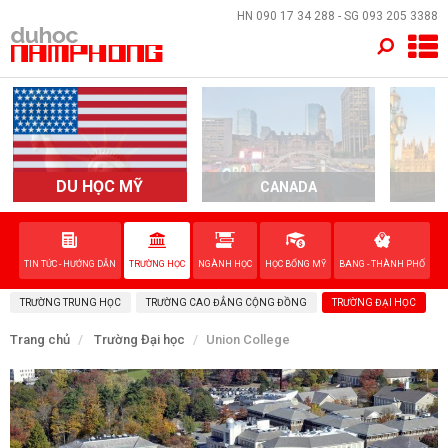
×
HN
090 17 34 288
- SG
093 205 3388
TRANG CHỦ
QUỐC GIA
EVENTS
DU HỌC MỸ
CANADA
DỊCH VỤ
TIN TỨC - HƯỚNG DẪN
TRƯỜNG HỌC
NGÀNH HỌC
HỌC BỔNG MỸ
BANG - THÀNH PHỐ
VỀ NAM PHONG
TRƯỜNG TRUNG HỌC
TRƯỜNG CAO ĐẲNG CỘNG ĐỒNG
TRƯỜNG ĐẠI HỌC
LIÊN HỆ
Trang chủ
Trường Đại học
Union College