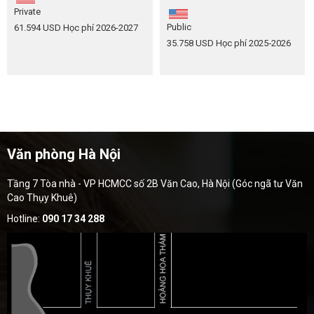
Private
Public
61.594 USD
Học phí 2026-2027
35.758 USD
Học phí 2025‑2026
Văn phòng Hà Nội
Tầng 7 Tòa nhà - VP HCMCC số 2B Văn Cao, Hà Nội (Góc ngã tư Văn
Cao Thụy Khuê)
Hotline:
090 17 34 288