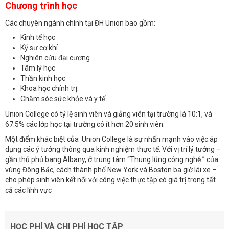
Chương trình học
Các chuyên ngành chính tại ĐH Union bao gồm:
Kinh tế học
Kỹ sư cơ khí
Nghiên cứu đại cương
Tâm lý học
Thần kinh học
Khoa học chính trị.
Chăm sóc sức khỏe và y tế
Union College có tỷ lệ sinh viên và giảng viên tại trường là 10:1, và
67.5% các lớp học tại trường có ít hơn 20 sinh viên.
Một điểm khác biệt của Union College là sự nhấn mạnh vào việc áp
dụng các ý tưởng thông qua kinh nghiệm thực tế. Với vị trí lý tưởng –
gần thủ phủ bang Albany, ở trung tâm “Thung lũng công nghệ ” của
vùng Đông Bắc, cách thành phố New York và Boston ba giờ lái xe –
cho phép sinh viên kết nối với công việc thực tập có giá trị trong tất
cả các lĩnh vực
HỌC PHÍ VÀ CHI PHÍ HỌC TẬP