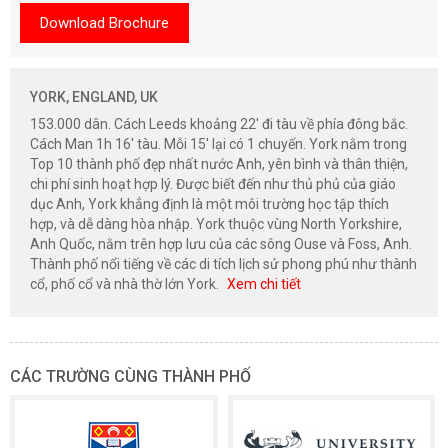
Download Brochure
YORK, ENGLAND, UK
153.000 dân. Cách Leeds khoảng 22' đi tàu về phía đông bắc.
Cách Man 1h 16' tàu. Mỗi 15' lại có 1 chuyến. York nằm trong
Top 10 thành phố đẹp nhất nước Anh, yên bình và thân thiện,
chi phí sinh hoạt hợp lý. Được biết đến như thủ phủ của giáo
dục Anh, York khẳng định là một môi trường học tập thích
hợp, và dễ dàng hòa nhập. York thuộc vùng North Yorkshire,
Anh Quốc, nằm trên hợp lưu của các sông Ouse và Foss, Anh.
Thành phố nổi tiếng về các di tích lịch sử phong phú như thành
cổ, phố cổ và nhà thờ lớn York.
Xem chi tiết
CÁC TRƯỜNG CÙNG THÀNH PHỐ