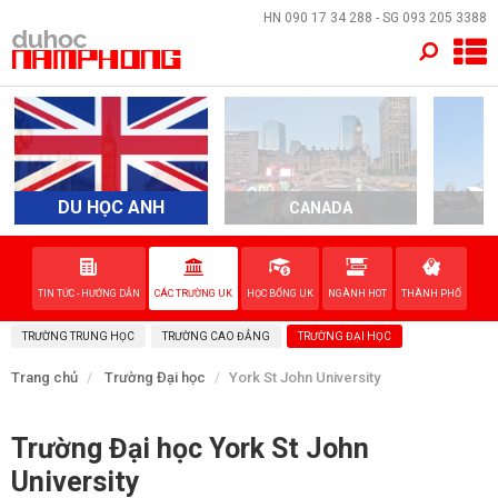
×
HN
090 17 34 288
- SG
093 205 3388
TRANG CHỦ
QUỐC GIA
EVENTS
DU HỌC ANH
CANADA
A
DỊCH VỤ
TIN TỨC - HƯỚNG DẪN
CÁC TRƯỜNG UK
HỌC BỔNG UK
NGÀNH HOT
THÀNH PHỐ
VỀ NAM PHONG
TRƯỜNG TRUNG HỌC
TRƯỜNG CAO ĐẲNG
TRƯỜNG ĐẠI HỌC
LIÊN HỆ
Trang chủ
Trường Đại học
York St John University
Trường Đại học York St John
University