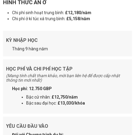
HÌNH THỨC ĂN Ở
Chi phí sinh hoạt trung bình:
£12,180/năm
Chi phí ở kí túc xá trung bình:
£5,158/năm
KỲ NHẬP HỌC
Tháng 9 hàng năm
HỌC PHÍ VÀ CHI PHÍ HỌC TẬP
(Mang tính chất tham khảo, mời bạn liên hệ để được cấp nhật
thông tin mới nhất)
Học phí: 12.750 GBP
Bậc cử nhân:
£12,750/năm
Bậc sau đại học:
£13,030/khóa
YÊU CẦU ĐẦU VÀO
Đối với Chương trình dự bị: