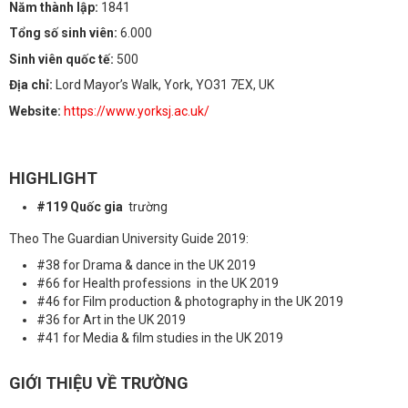
Năm thành lập:
1841
Tổng số sinh viên:
6.000
Sinh viên quốc tế:
500
Địa chỉ:
Lord Mayor’s Walk, York, YO31 7EX, UK
Website:
https://www.yorksj.ac.uk/
HIGHLIGHT
#119 Quốc gia
trường
Theo The Guardian University Guide 2019:
#38 for Drama & dance in the UK 2019
#66 for Health professions in the UK 2019
#46 for Film production & photography in the UK 2019
#36 for Art in the UK 2019
#41 for Media & film studies in the UK 2019
GIỚI THIỆU VỀ TRƯỜNG