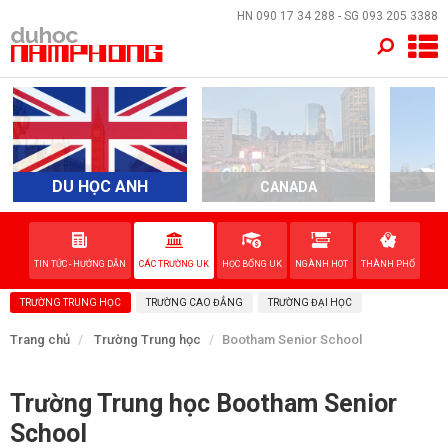
×
HN
090 17 34 288
- SG
093 205 3388
TRANG CHỦ
QUỐC GIA
EVENTS
DU HỌC ANH
CANADA
A
DỊCH VỤ
TIN TỨC - HƯỚNG DẪN
CÁC TRƯỜNG UK
HỌC BỔNG UK
NGÀNH HOT
THÀNH PHỐ
VỀ NAM PHONG
TRƯỜNG TRUNG HỌC
TRƯỜNG CAO ĐẲNG
TRƯỜNG ĐẠI HỌC
LIÊN HỆ
Trang chủ
Trường Trung học
Bootham Senior School
Trường Trung học Bootham Senior
School