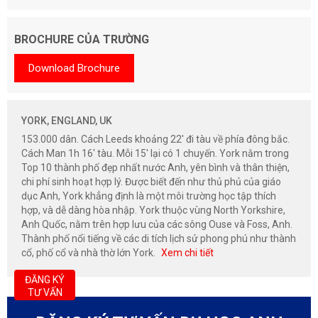
BROCHURE CỦA TRƯỜNG
Download Brochure
YORK, ENGLAND, UK
153.000 dân. Cách Leeds khoảng 22' đi tàu về phía đông bắc.
Cách Man 1h 16' tàu. Mỗi 15' lại có 1 chuyến. York nằm trong
Top 10 thành phố đẹp nhất nước Anh, yên bình và thân thiện,
chi phí sinh hoạt hợp lý. Được biết đến như thủ phủ của giáo
dục Anh, York khẳng định là một môi trường học tập thích
hợp, và dễ dàng hòa nhập. York thuộc vùng North Yorkshire,
Anh Quốc, nằm trên hợp lưu của các sông Ouse và Foss, Anh.
Thành phố nổi tiếng về các di tích lịch sử phong phú như thành
cổ, phố cổ và nhà thờ lớn York.
Xem chi tiết
ĐĂNG KÝ
TƯ VẤN