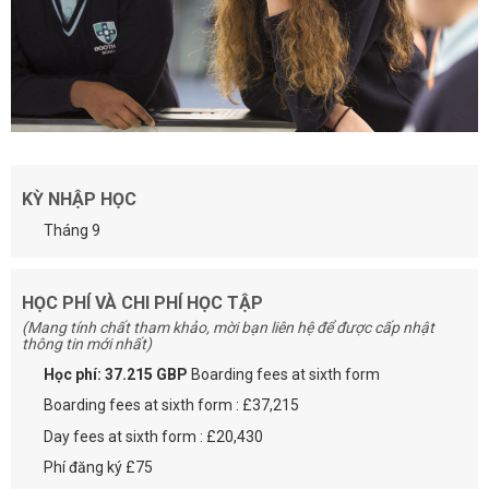
KỲ NHẬP HỌC
Tháng 9
HỌC PHÍ VÀ CHI PHÍ HỌC TẬP
(Mang tính chất tham khảo, mời bạn liên hệ để được cấp nhật
thông tin mới nhất)
Học phí: 37.215 GBP
Boarding fees at sixth form
Boarding fees at sixth form : £37,215
Day fees at sixth form : £20,430
Phí đăng ký £75