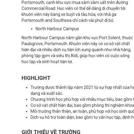
Portsmouth, cạnh khu vực mua sắm sầm uất trên đường
Commercial Road. Học viên có thể dễ dàng di chuyển tới
khuôn viên này bằng xe buýt và tàu hỏa, với nhà ga
Portsmouth and Southsea chỉ cách vài phút đi bộ.
North Harbour Campus
North Harbour Campus nằm gần khu vực Port Solent, thuộc
Paulsgrove, Portsmouth. Khuôn viên này có cơ sở vật chất
hiện đại và nhiều dịch vụ tiện ích xung quanh như nhà hàng,
phòng tập gym và siêu thị Aldi, giúp học viên có cuộc sống
học tập và sinh hoạt tiện lợi.
HIGHLIGHT
Trường được thành lập năm 2021 từ sự hợp nhất của ha
dạng và xuất sắc.
Chương trình học phù hợp với nhiều mục tiêu, bao gồm 
Cơ sở vật chất hiện đại, bao gồm phòng thí nghiệm khoa 
Môi trường thân thiện, an toàn, phù hợp với học sinh quố
Dịch vụ hỗ trợ toàn diện, bao gồm tư vấn học tập, định
GIỚI THIỆU VỀ TRƯỜNG