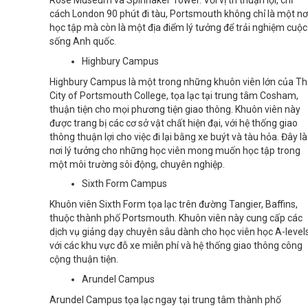
Rose Museum và Spinnaker Tower. Với vị trí thuận lợi, chỉ
cách London 90 phút đi tàu, Portsmouth không chỉ là một nơ
học tập mà còn là một địa điểm lý tưởng để trải nghiệm cuộc
sống Anh quốc.
Highbury Campus
Highbury Campus là một trong những khuôn viên lớn của T
City of Portsmouth College, tọa lạc tại trung tâm Cosham,
thuận tiện cho mọi phương tiện giao thông. Khuôn viên này
được trang bị các cơ sở vật chất hiện đại, với hệ thống giao
thông thuận lợi cho việc đi lại bằng xe buýt và tàu hỏa. Đây là
nơi lý tưởng cho những học viên mong muốn học tập trong
một môi trường sôi động, chuyên nghiệp.
Sixth Form Campus
Khuôn viên Sixth Form tọa lạc trên đường Tangier, Baffins,
thuộc thành phố Portsmouth. Khuôn viên này cung cấp các
dịch vụ giảng dạy chuyên sâu dành cho học viên học A-levels
với các khu vực đỗ xe miễn phí và hệ thống giao thông công
cộng thuận tiện.
Arundel Campus
Arundel Campus tọa lạc ngay tại trung tâm thành phố