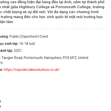
rường cao đẳng hiện đại hàng đầu tại Anh, nằm tại thành phố
p nhất giữa Highbury College và Portsmouth College, trường
c chất lượng và sự đổi mới. Với đa dạng các chương trình
, trường mang đến cho học sinh quốc tế một môi trường học
 tận tâm.
rường:
Public
| Dayschool
| Coed
ọc sinh lớp:
16-18 tuổi
ành lập:
2021
:
Tangier Road, Portsmouth, Hampshire, PO3 6PZ, United
om
te:
https://copcdev.lakesolutions.co.uk/
à
y