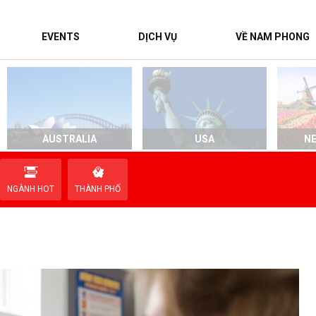
EVENTS
DỊCH VỤ
VỀ NAM PHONG
AUSTRALIA
USA
N
NGÀNH HOT
THÀNH PHỐ