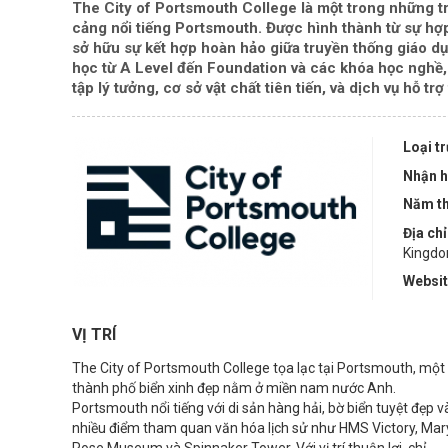
The City of Portsmouth College là một trong những t
cảng nổi tiếng Portsmouth. Được hình thành từ sự hợ
sở hữu sự kết hợp hoàn hảo giữa truyền thống giáo dụ
học từ A Level đến Foundation và các khóa học nghề
tập lý tưởng, cơ sở vật chất tiên tiến, và dịch vụ hỗ trợ
Loại t
Nhận h
Năm th
Địa chỉ
Kingd
Websi
VỊ TRÍ
The City of Portsmouth College tọa lạc tại Portsmouth, một
thành phố biển xinh đẹp nằm ở miền nam nước Anh.
Portsmouth nổi tiếng với di sản hàng hải, bờ biển tuyệt đẹp v
nhiều điểm tham quan văn hóa lịch sử như HMS Victory, Mar