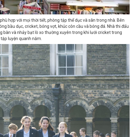
hù hợp với mọi thời tiết, phòng tập thể dục và sân trong nhà. Bên
ng bầu dục, cricket, bóng vợt, khúc côn cầu và bóng đá. Nhà thi đấu
ng bàn và nhảy bạt lò xo thường xuyên trong khi lưới cricket trong
t tập luyện quanh năm.