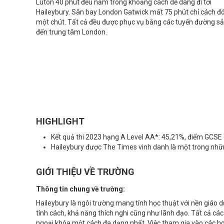
Luton 40 phút đều nằm trong khoảng cách dễ dàng đi tới
Haileybury. Sân bay London Gatwick mất 75 phút chỉ cách đ
một chút. Tất cả đều được phục vụ bằng các tuyến đường sắ
đến trung tâm London.
HIGHLIGHT
Kết quả thi 2023 hạng A Level AA*: 45,21%, điểm GCSE 
Haileybury được The Times vinh danh là một trong nhữ
GIỚI THIỆU VỀ TRƯỜNG
Thông tin chung về trường:
Haileybury là ngôi trường mang tính học thuật với nền giáo d
tính cách, khả năng thích nghi cũng như lãnh đạo. Tất cả cá
ngoại khóa một cách đa dạng nhất. Việc tham gia vào các ho