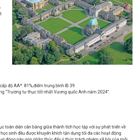
ó
t
cấp độ AA*: 81%,điểm trung bình IB 39.
ng “Trường tư thục tốt nhất Vương quốc Anh năm 2024”.
ục toàn diện cân bằng giữa thành tích học tập với sự phát triển về
c học sinh đều được khuyến khích tận dụng tối đa các hoạt động
ạt động này góp phần thúc đẩy ý thức trách nhiệm xã hội của mỗi