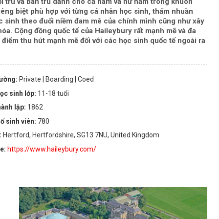
ội trú và bán trú dành cho cả nam và nữ nằm trong khuôn
iêng biệt phù hợp với từng cá nhân học sinh, thấm nhuần
học sinh theo đuổi niềm đam mê của chính mình cũng như xây
khóa. Cộng đồng quốc tế của Haileybury rất mạnh mẽ và đa
à điểm thu hút mạnh mẽ đối với các học sinh quốc tế ngoài ra
rường:
Private
| Boarding
| Coed
ọc sinh lớp:
11-18 tuổi
ành lập:
1862
ố sinh viên:
780
:
Hertford, Hertfordshire, SG13 7NU, United Kingdom
te:
https://www.haileybury.com/