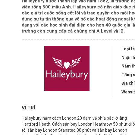
Haileybury được thành lập vào năm 1862, là trường n
viên rộng 500 mẫu Anh. Haileybury có nền giáo dục r
các giá trị cuộc sống cốt lõi và trao quyền cho mỗi 
dựng sự tự tin thông qua vô số các hoạt động ngoại 
dạng với các học sinh đại diện cho hơn 40 quốc gia l
trường còn cung cấp cả chứng chỉ A Level và IB.
Loại t
Nhận h
Năm th
Tổng s
Địa chỉ
Websi
VỊ TRÍ
Haileybury nằm cách London 20 dặm về phía bắc, ở làng
Hertford Heath. Cách sân bay London Heathrow 50 phút đi ô
tô, sân bay London Stansted 30 phút và sân bay London