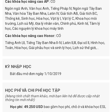
Các khóa học nâng cao AP:
CÓ
Ngôn ngữ Anh, Văn học Anh, Tiếng Pháp IV, Ngôn ngữ Tây Ban
Nha, Văn hóa Tây Ban Nha, Latin IV, Giải tích AB, Giải tích BC,
Thống kê, Sinh học, Hóa học, Vật lý I, Vật lý C, Khoa học môi
trường, Lịch sử Mỹ, Địa lý nhân văn, Chính phủ, Kinh tế, Tâm lý
học, Các nguyên lý khoa học máy tính
Các khóa học nâng cao Honor:
CÓ
Tiếng Anh I,II, Tiếng Tây Ban Nha II-IV, Latin II,III, Đại số II, Hình học,
Toán, Hóa học, Giải phẫu học và sinh lý học, Lịch sử thế giới,...
KỲ NHẬP HỌC
Bắt đầu mở đơn ngày 1/10/2019
HỌC PHÍ VÀ CHI PHÍ HỌC TẬP
(Mang tính chất tham khảo, mời bạn liên hệ để được cấp nhật
thông tin mới nhất)
Học phí: 49.250 USD
bao gồm học phí, chỗ ở và khóa học ESL