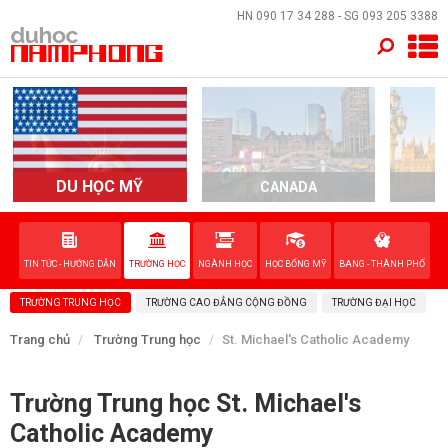
×
HN
090 17 34 288
- SG
093 205 3388
TRANG CHỦ
QUỐC GIA
EVENTS
DU HỌC MỸ
CANADA
DỊCH VỤ
TIN TỨC - HƯỚNG DẪN
TRƯỜNG HỌC
NGÀNH HỌC
HỌC BỔNG MỸ
BANG - THÀNH PHỐ
VỀ NAM PHONG
TRƯỜNG TRUNG HỌC
TRƯỜNG CAO ĐẲNG CỘNG ĐỒNG
TRƯỜNG ĐẠI HỌC
LIÊN HỆ
Trang chủ
Trường Trung học
St. Michael's Catholic Academy
Trường Trung học St. Michael's
Catholic Academy