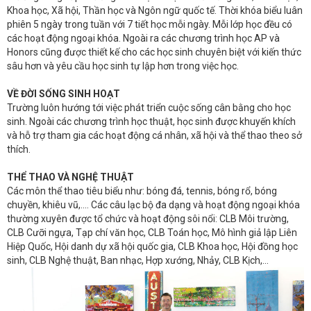
Khoa học, Xã hội, Thần học và Ngôn ngữ quốc tế. Thời khóa biểu luân
phiên 5 ngày trong tuần với 7 tiết học mỗi ngày. Mỗi lớp học đều có
các hoạt động ngoại khóa. Ngoài ra các chương trình học AP và
Honors cũng được thiết kế cho các học sinh chuyên biệt với kiến thức
sâu hơn và yêu cầu học sinh tự lập hơn trong việc học.
VỀ ĐỜI SỐNG SINH HOẠT
Trường luôn hướng tới việc phát triển cuộc sống cân bằng cho học
sinh. Ngoài các chương trình học thuật, học sinh được khuyến khích
và hỗ trợ tham gia các hoạt động cá nhân, xã hội và thể thao theo sở
thích.
THỂ THAO VÀ NGHỆ THUẬT
Các môn thể thao tiêu biểu như: bóng đá, tennis, bóng rổ, bóng
chuyền, khiêu vũ,.... Các câu lạc bộ đa dạng và hoạt động ngoại khóa
thường xuyên được tổ chức và hoạt động sôi nổi: CLB Môi trường,
CLB Cưỡi ngựa, Tạp chí văn học, CLB Toán học, Mô hình giả lập Liên
Hiệp Quốc, Hội danh dự xã hội quốc gia, CLB Khoa học, Hội đồng học
sinh, CLB Nghệ thuật, Ban nhạc, Hợp xướng, Nhảy, CLB Kịch,...