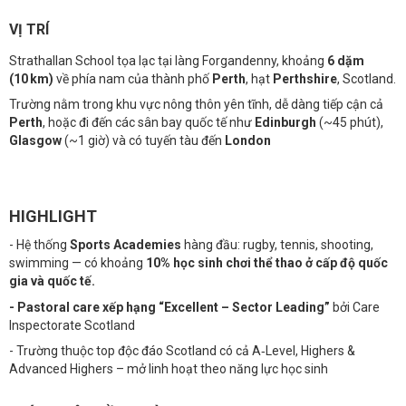
VỊ TRÍ
Strathallan School tọa lạc tại làng Forgandenny, khoảng
6 dặm
(10 km)
về phía nam của thành phố
Perth
, hạt
Perthshire
, Scotland.
Trường nằm trong khu vực nông thôn yên tĩnh, dễ dàng tiếp cận cả
Perth
, hoặc đi đến các sân bay quốc tế như
Edinburgh
(~45 phút),
Glasgow
(~1 giờ) và có tuyến tàu đến
London
HIGHLIGHT
- Hệ thống
Sports Academies
hàng đầu: rugby, tennis, shooting,
swimming — có khoảng
10% học sinh chơi thể thao ở cấp độ quốc
gia và quốc tế.
- Pastoral care xếp hạng “Excellent – Sector Leading”
bởi Care
Inspectorate Scotland
- Trường thuộc top độc đáo Scotland có cả A‑Level, Highers &
Advanced Highers – mở linh hoạt theo năng lực học sinh