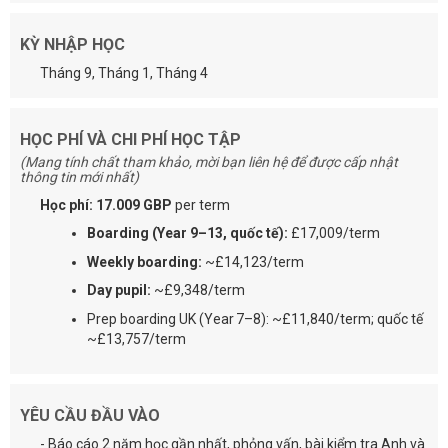
KỲ NHẬP HỌC
Tháng 9, Tháng 1, Tháng 4
HỌC PHÍ VÀ CHI PHÍ HỌC TẬP
(Mang tính chất tham khảo, mời bạn liên hệ để được cấp nhật
thông tin mới nhất)
Học phí: 17.009 GBP
per term
Boarding (Year 9–13, quốc tế):
£17,009/term
Weekly boarding:
~£14,123/term
Day pupil:
~£9,348/term
Prep boarding UK (Year 7–8): ~£11,840/term; quốc tế
~£13,757/term
YÊU CẦU ĐẦU VÀO
- Báo cáo 2 năm học gần nhất, phỏng vấn, bài kiểm tra Anh và