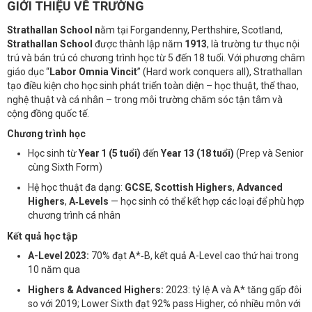
GIỚI THIỆU VỀ TRƯỜNG
Strathallan School n
ằm tại Forgandenny, Perthshire, Scotland,
Strathallan School
được thành lập năm
1913
, là trường tư thục nội
trú và bán trú có chương trình học từ 5 đến 18 tuổi. Với phương châm
giáo dục “
Labor Omnia Vincit
” (Hard work conquers all), Strathallan
tạo điều kiện cho học sinh phát triển toàn diện – học thuật, thể thao,
nghệ thuật và cá nhân – trong môi trường chăm sóc tận tâm và
cộng đồng quốc tế.
Chương trình học
Học sinh từ
Year 1 (5 tuổi)
đến
Year 13 (18 tuổi)
(Prep và Senior
cùng Sixth Form)
Hệ học thuật đa dạng:
GCSE
,
Scottish Highers
,
Advanced
Highers
,
A‑Levels
— học sinh có thể kết hợp các loại để phù hợp
chương trình cá nhân
Kết quả học tập
A-Level 2023:
70% đạt A*‑B, kết quả A-Level cao thứ hai trong
10 năm qua
Highers & Advanced Highers:
2023: tỷ lệ A và A* tăng gấp đôi
so với 2019; Lower Sixth đạt 92% pass Higher, có nhiều môn với