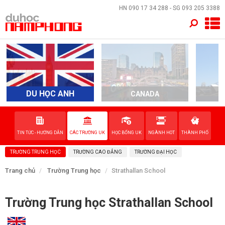
×
HN
090 17 34 288
- SG
093 205 3388
TRANG CHỦ
QUỐC GIA
EVENTS
DU HỌC ANH
CANADA
A
DỊCH VỤ
TIN TỨC - HƯỚNG DẪN
CÁC TRƯỜNG UK
HỌC BỔNG UK
NGÀNH HOT
THÀNH PHỐ
VỀ NAM PHONG
TRƯỜNG TRUNG HỌC
TRƯỜNG CAO ĐẲNG
TRƯỜNG ĐẠI HỌC
LIÊN HỆ
Trang chủ
Trường Trung học
Strathallan School
Trường Trung học Strathallan School