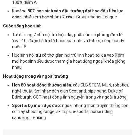
100% điểm A
Khoảng
80% học sinh vào đậu trường đại học đầu tiên lựa
chọn
, nhiều em học nhóm Russell Group/Higher League
Cuộc sống học sinh
Trẻ ở trong 7 nhà nội trú hiện đại, phần lớn có
phòng đơn
từ
Year 10; được hỗ trợ từ houseparents và tutors, cùng buddy
quốc tế
Học sinh nội trú có thời gian nội trú linh hoạt, tối đa vào 9 pm
mọi học sinh đều được tham gia hoạt động ngoại khóa giống
nhau
Hoạt động trong và ngoài trường
Hơn 80 hoạt động thường niên
: các CLB STEM, MUN, robotics;
nghệ thuật, âm nhạc dân gian Scotland, pipe band; Duke of
Edinburgh; CCF; hoạt động tình nguyện trong và ngoài trường.
Sport & bộ môn độc đáo:
ngoài những môn truyền thống còn
có clay shooting range, ski trips, e-sports, horse riding,
canoeing, fencing