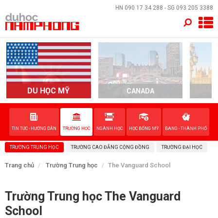
×
HN
090 17 34 288
- SG
093 205 3388
TRANG CHỦ
QUỐC GIA
EVENTS
DU HỌC MỸ
CANADA
DỊCH VỤ
TIN TỨC - HƯỚNG DẪN
TRƯỜNG HỌC
NGÀNH HỌC
HỌC BỔNG MỸ
BANG - THÀNH PHỐ
VỀ NAM PHONG
TRƯỜNG TRUNG HỌC
TRƯỜNG CAO ĐẲNG CỘNG ĐỒNG
TRƯỜNG ĐẠI HỌC
LIÊN HỆ
Trang chủ
Trường Trung học
The Vanguard School
Trường Trung học The Vanguard
School