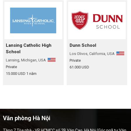
Lansing Catholic High
Dunn School
School
Los Olivos, California, USA
Lansing, Michigan, USA
Private
Private
61.000 USD
15.000 USD
1 năm
Văn phòng Hà Nội
Tầng 7 Tòa nhà - VP HCMCC số 2B Văn Cao, Hà Nội (Góc ngã tư Văn