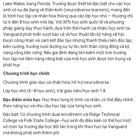
Lake Wales, bang Florida. Trường được thiết kế đặc biệt cho các học
sinh có sự đa dạng về thần kinh (neurodiverse learners), mang đến
lộ trình học tập cá nhân hóa thông qua các lớp học nhỏ — thường chỉ
từ 6 đến 8 học sinh mỗi lớp. Với 30% học sinh quốc tế và phương
pháp giảng dạy thực hành, dựa trên thế mạnh cá nhân, học sinh tại
Vanguard phát triển vượt bậc cả về học thuật lẫn kỹ năng xã hội.
Được công nhận và cam kết đào tạo những thanh thiếu niên độc lập,
kiên cường, trường nuôi dưỡng sự tự tin, tinh thần cộng đồng và kỹ
năng sống bền vững. Nếu gia đình đang tìm kiếm một môi trường
học tập nơi tiềm năng riêng biệt của mỗi học sinh được tôn trọng và
phát huy.
Chương trình học chính
:
Chương trình giáo dục cá nhân hóa, hỗ trợ neurodiverse.
Lớp học nhỏ (6–8 học sinh), tỉ lệ giáo viên/học sinh 1:8.
Đặc điểm môn học
: Học theo từng lộ trình cá nhân, có thể điều chỉnh
theo năng lực và nhu cầu học tập của từng học sinh.
Đặc biệt: Có chương trình dual enrollment với Ridge Technical
College và Polk State College—học sinh đủ điều kiện có thể học một
số môn tại trường đại học đối tác trong khi theo học tại Vanguard
mà không phát sinh thêm phí.