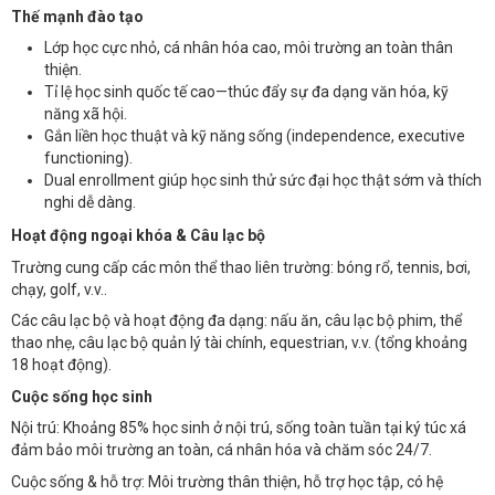
Thế mạnh đào tạo
Lớp học cực nhỏ, cá nhân hóa cao, môi trường an toàn thân
thiện.
Tỉ lệ học sinh quốc tế cao—thúc đẩy sự đa dạng văn hóa, kỹ
năng xã hội.
Gắn liền học thuật và kỹ năng sống (independence, executive
functioning).
Dual enrollment giúp học sinh thử sức đại học thật sớm và thích
nghi dễ dàng.
Hoạt động ngoại khóa & Câu lạc bộ
Trường cung cấp các môn thể thao liên trường: bóng rổ, tennis, bơi,
chạy, golf, v.v..
Các câu lạc bộ và hoạt động đa dạng: nấu ăn, câu lạc bộ phim, thể
thao nhẹ, câu lạc bộ quản lý tài chính, equestrian, v.v. (tổng khoảng
18 hoạt động).
Cuộc sống học sinh
Nội trú: Khoảng 85% học sinh ở nội trú, sống toàn tuần tại ký túc xá
đảm bảo môi trường an toàn, cá nhân hóa và chăm sóc 24/7.
Cuộc sống & hỗ trợ: Môi trường thân thiện, hỗ trợ học tập, có hệ