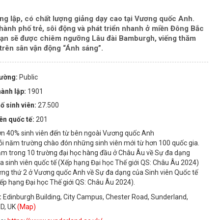
ông lập, có chất lượng giảng dạy cao tại Vương quốc Anh.
ành phố trẻ, sôi động và phát triển nhanh ở miền Đông Bắc
bạn sẽ được chiêm ngưỡng Lâu đài Bamburgh, viếng thăm
trên sân vận động “Ánh sáng”.
rường:
Public
ành lập:
1901
ố sinh viên:
27.500
iên quốc tế:
201
n 40% sinh viên đến từ bên ngoài Vương quốc Anh
i năm trường chào đón những sinh viên mới từ hơn 100 quốc gia.
m trong 10 trường đại học hàng đầu ở Châu Âu về Sự đa dạng
a sinh viên quốc tế (Xếp hạng Đại học Thế giới QS: Châu Âu 2024)
ng thứ 2 ở Vương quốc Anh về Sự đa dạng của Sinh viên Quốc tế
ếp hạng Đại học Thế giới QS: Châu Âu 2024).
:
Edinburgh Building, City Campus, Chester Road, Sunderland,
D, UK
(Map)