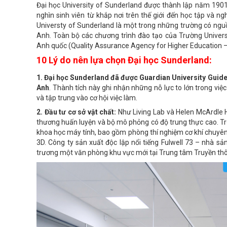
Đại học University of Sunderland được thành lập năm 190
nghìn sinh viên từ khắp nơi trên thế giới đến học tập và ng
Universty of Sunderland là một trong những trường có nguồ
Anh. Toàn bộ các chương trình đào tạo của Trường Univer
Anh quốc (Quality Assurance Agency for Higher Education 
10 Lý do nên lựa chọn Đại học Sunderland:
1. Đại học Sunderland đã được Guardian University Guid
Anh
. Thành tích này ghi nhận những nỗ lực to lớn trong vi
và tập trung vào cơ hội việc làm.
2. Đầu tư cơ sở vật chất:
Như Living Lab và Helen McArdle 
thương huấn luyện và bộ mô phỏng có độ trung thực cao. Tr
khoa học máy tính, bao gồm phòng thí nghiệm cơ khí chuyên 
3D. Công ty sản xuất độc lập nổi tiếng Fulwell 73 – nhà sản 
trương một văn phòng khu vực mới tại Trung tâm Truyền th