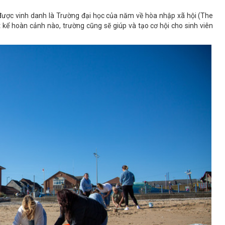
ược vinh danh là Trường đại học của năm về hòa nhập xã hội (The
kể hoàn cảnh nào, trường cũng sẽ giúp và tạo cơ hội cho sinh viên