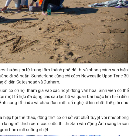
ợc hưởng lợi từ trung tâm thành phố đô thị và phong cảnh ven biển.
quãng đi bộ ngắn. Sunderland cũng chỉ cách Newcastle Upon Tyne 30
àng đi đến Gateshead và Durham.
 luôn có cơ hội tham gia vào các hoạt động văn hóa. Sinh viên có thể
ại một tổ hợp đa dạng các câu lạc bộ và quán bar hoặc tìm hiểu điều
Ánh sáng tổ chức và chào đón một số nghệ sĩ lớn nhất thế giới như
 hiệp hội thể thao, đồng thời có cơ sở vật chất tuyệt vời như phòng
ên là người thích xem các cuộc thi thì Sân vận động Ánh sáng là sân
người hâm mộ cuồng nhiệt.