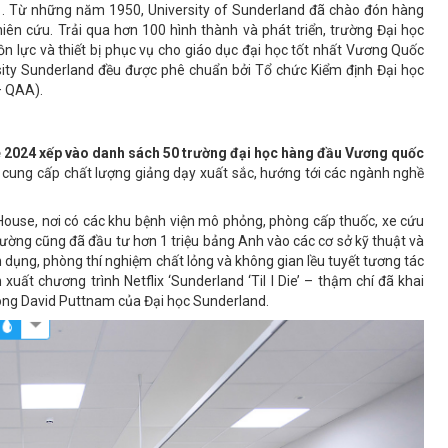
1. Từ những năm 1950, University of Sunderland đã chào đón hàng
hiên cứu. Trải qua hơn 100 hình thành và phát triển, trường Đại học
n lực và thiết bị phục vụ cho giáo dục đại học tốt nhất Vương Quốc
sity Sunderland đều được phê chuẩn bởi Tổ chức Kiểm định Đại học
– QAA).
e 2024 xếp vào danh sách 50 trường đại học hàng đầu Vương quốc
ệc cung cấp chất lượng giảng dạy xuất sắc, hướng tới các ngành nghề
House, nơi có các khu bệnh viện mô phỏng, phòng cấp thuốc, xe cứu
ường cũng đã đầu tư hơn 1 triệu bảng Anh vào các cơ sở kỹ thuật và
dụng, phòng thí nghiệm chất lỏng và không gian lều tuyết tương tác
xuất chương trình Netflix ‘Sunderland ‘Til I Die’ – thậm chí đã khai
ông David Puttnam của Đại học Sunderland.