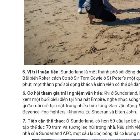
5. Vị trí thuận tiện:
Sunderland là một thành phố sôi động đư
Bãi biển Roker cách Cơ sở Sir Tom Cowie ở St Peter's một 
phút, một thành phố sôi động khác và sinh viên có thể dễ d
6. Cơ hội tham gia trải nghiệm văn hóa
: Khi ở Sunderland,
xem một buổi biểu diễn tại Nhà hát Empire, nghe nhạc sống t
gì đó mới mẻ tại một trong nhiều bảo tàng. Sân vận động 
Beyonce, Foo Fighters, Rihanna, Ed Sheeran và Elton John.
7. Tiếp cận thể thao:
Ở Sunderland, có hơn 50 câu lạc bộ và
tập thể dục 70 trạm và tường leo núi trong nhà. Nếu sinh vi
nhà của Sunderland AFC, một câu lạc bộ bóng đá có lượng 