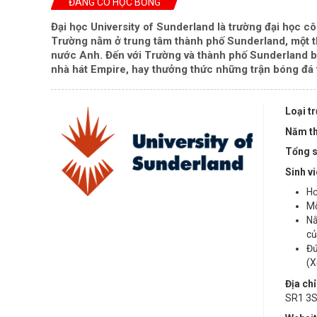
ĐANG CÓ HỌC BỔNG
Đại học University of Sunderland là trường đại học c
Trường nằm ở trung tâm thành phố Sunderland, một th
nước Anh. Đến với Trường và thành phố Sunderland 
nhà hát Empire, hay thưởng thức những trận bóng đá 
Loại t
Năm th
Tổng s
Sinh v
Hơ
Mỗ
Nằ
củ
Đứ
(X
Địa chỉ
SR1 3S