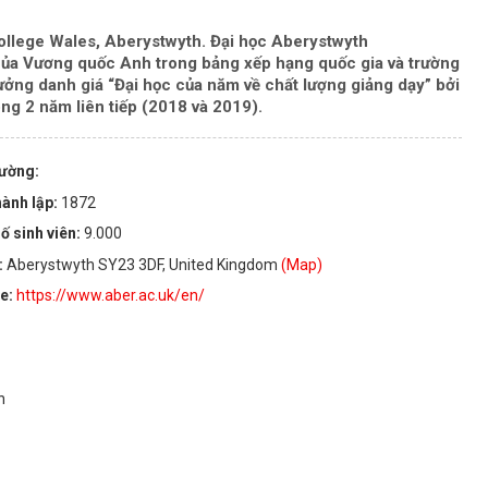
College Wales,
Aberystwyth
. Đại học
Aberystwyth
của Vương quốc Anh trong bảng xếp hạng quốc gia và trường
hưởng danh giá “Đại học của năm về chất lượng giảng dạy” bởi
g 2 năm liên tiếp (2018 và 2019).
rường:
ành lập:
1872
ố sinh viên:
9.000
:
Aberystwyth SY23 3DF, United Kingdom
(Map)
te:
https://www.aber.ac.uk/en/
n