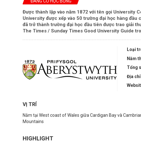
ĐANG CÓ HỌC BỔNG
Được thành lập vào năm 1872 với tên gọi University 
University
được xếp vào 50 trường đại học hàng đầu 
đã trở thành trường đại học đầu tiên được trao giải t
The Times / Sunday Times Good University Guide tron
Loại t
Năm th
Tổng s
Địa chỉ
Websi
VỊ TRÍ
Nằm tại West coast of Wales giữa Cardigan Bay và Cambria
Mountains
HIGHLIGHT