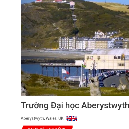
Trường Đại học Aberystwyth
Aberystwyth, Wales, UK.