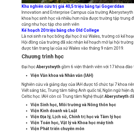
Khu nghiên cứu trị giá 40,5 triệu bảng tại Gogerddan
Innovation and Enterprise Campus của trường Aberystwyth c
khoa học sinh học và nhiều hơn nữa được trường tập trung đ
cũng như học tập cho sinh viên
Kế hoạch 20 triệu bảng cho Old College
Là nơi sinh ra học bổng đại học ở xứ Wales, trường có kế hoạc
Hội đồng của trường đã xác nhận kế hoạch mở lại hội trường
được tân trang lại của xứ Wales vào tháng 9 năm 2019.
Chương trình học
Đại học
Aberystwyth
gồm 6 viện thành viên với 17 khoa đào t
Viện Văn khoa và Nhân văn (IAH)
Nghiên cứu và giảng dạy của IAH được tổ chức tại 7 khoa riê
Viết sáng tác, Trung tâm tiếng Anh quốc tế, Ngôn ngữ hiện đ
Celtic học. IAH còn có Trung tâm Nghệ thuật
Aberystwyth
đã
Viện Sinh học, Môi trường và Nông thôn học
Viện Kinh doanh và Luật
Viện Địa lý, Lịch sử, Chính trị học và Tâm lý học
Viện Toán học, Vật lý và Khoa học máy tính
Viện Phát triển chuyên môn