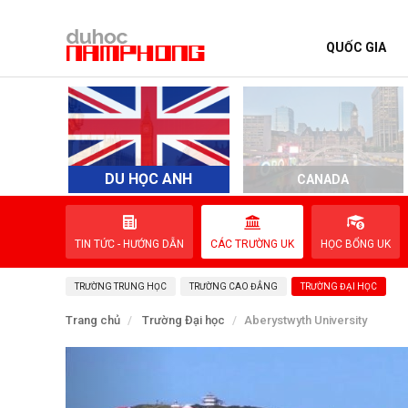
QUỐC GIA
TRANG CHỦ
QUỐC GIA
EVENTS
DU HỌC ANH
D
CANADA
DỊCH VỤ
TIN TỨC - HƯỚNG DẪN
CÁC TRƯỜNG UK
HỌC BỔNG UK
VỀ NAM PHONG
TRƯỜNG TRUNG HỌC
TRƯỜNG CAO ĐẲNG
TRƯỜNG ĐẠI HỌC
LIÊN HỆ
Trang chủ
Trường Đại học
Aberystwyth University