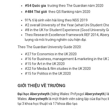
#54 Quốc gia
trường
theo The Guardian năm 2020
#484 Thế giới
theo QS Ranking năm 2020
91% tỉ lệ sinh viên hài lòng theo NSS 2019
#2 overall University of the Year (what Uni Student C
#8 in the UK for Student Experience (Good University
Theo Research Excellence Framework REF 2014, Aberys
lượng và môi trường nghiên cứu hiện đại.
Theo The Guardian University Guide 2020:
#27 for Economics in the UK 2020
#16 for Business, management & marketing in the UK
#15 for Art in the UK 2020
#22 for Media & film studies in the UK 2020
#15 for Politics in the UK 2020
GIỚI THIỆU VỀ TRƯỜNG
Đại học Aberystwyth
(tiếng Wales: Prifysgol
Aberystwyth
) 
Wales.
Aberystwyth
là một thành viên sáng lập của Đại học 
tại 3 khoa học thuật và 17 khoa đào tạo.