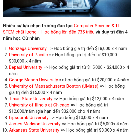
Nhiều sự lựa chọn trường đào tạo
Computer Science & IT
STEM chất lượng + Học bổng lên đến 735 triệu
và duy trì đến 4
năm học Cử nhân
Gonzaga University
=> Học bổng giá trị đến $18,000 x 4 năm
University of Pacific
=> Học bổng giá trị đến từ $10,000 -
$30,000 x 4 năm
Depaul University
=> Học bổng giá trị từ $15,000 - $24,000 x 4
năm
George Mason University
=> học bổng giá trị $20,000 x 4 năm
University of Massachusetts Boston (UMass)
=> Học bổng
giá trị đến $15,000 x 4 năm
Texas State University
=> Học bổng giá trị $12,000 x 4 năm
University of Illinois at Chicago
=> Học bổng giá trị
$12,000/năm (gia hạn đến $32,000 cho 4 năm)
Lipscomb University
=> Học bổng $10,000 x 4 năm
James Madison University
=> Học bổng giá trị $5,000x 4 năm
Arkansas State University
=> Học bổng giá trị $3,000 x 4 năm