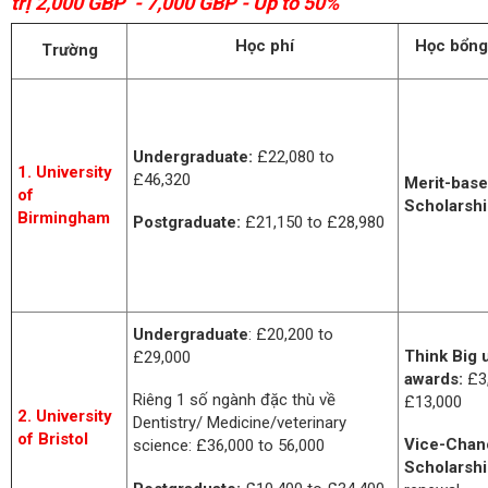
trị 2,000 GBP - 7,000 GBP - Up to 50%
Học phí
Học bổng
Trường
Undergraduate:
£22,080 to
1. University
£46,320
Merit-bas
of
Scholarsh
Birmingham
Postgraduate:
£21,150 to £28,980
Undergraduate
: £20,200 to
Think Big 
£29,000
awards:
£3,
Riêng 1 số ngành đặc thù về
£13,000
2. University
Dentistry/ Medicine/veterinary
of Bristol
Vice-Chanc
science: £36,000 to 56,000
Scholarsh