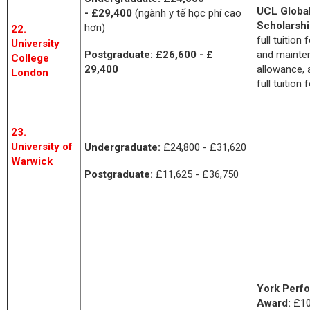
UCL Globa
- £29,400
(ngành y tế học phí cao
Scholarsh
hơn)
22.
full tuition 
University
and mainte
Postgraduate:
£26,600 - £
College
allowance, 
29,400
London
full tuition
23.
University of
Undergraduate:
£24,800 - £31,620
Warwick
Postgraduate:
£11,625 - £36,750
York Perf
Award:
£10