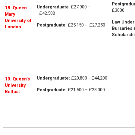
Postgradua
Undergraduate
: £27,900 –
18. Queen
£3000
£42.500
Mary
University of
Law Under
Postgraduate:
£25.150 - £27.250
London
Bursaries 
Scholarshi
Undergraduate:
£20,800 - £44,200
19. Queen’s
University
Postgraduate:
£21,500 – £28,000
Belfast