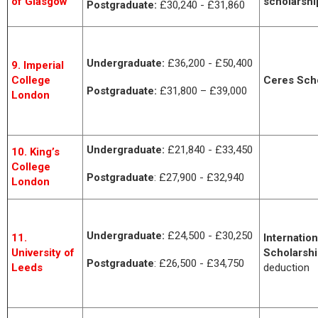
of Glasgow
scholarshi
Postgraduate:
£30,240 - £31,860
Undergraduate:
£36,200 - £50,400
9. Imperial
College
Ceres Sch
Postgraduate:
£31,800 – £39,000
London
Undergraduate:
£21,840 - £33,450
10. King’s
College
Postgraduate
: £27,900 - £32,940
London
Undergraduate:
£24,500 - £30,250
11.
Internatio
University of
Scholarsh
Postgraduate
: £26,500 - £34,750
Leeds
deduction