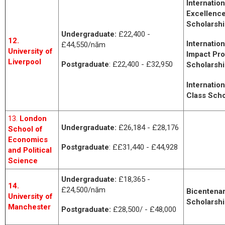
Internatio
Excellenc
Scholarshi
Undergraduate:
£22,400 -
12.
Internatio
£44,550/năm
University of
Impact Pr
Liverpool
Postgraduate
: £22,400 - £32,950
Scholarshi
Internation
Class Scho
13.
L
ondon
Undergraduate:
£26,184 - £28,176
School of
Economics
Postgraduate
: ££31,440 - £44,928
and Political
Science
Undergraduate:
£18,365 -
14.
£24,500/năm
Bicentenar
University of
Scholarshi
Manchester
Postgraduate:
£28,500/ - £48,000