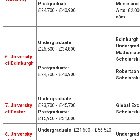
Postgraduate:
Music and 
£24,700 - £40,900
Arts:
£2,00
năm
Edinburgh
Undergraduate:
Undergrad
£26,500 - £34,800
Mathemati
6. University
Scholarsh
of Edinburgh
Postgraduate:
Robertson 
£24,700 - £40,900
Scholarsh
Undergraduate:
7. University
£23,700 - £45,700
Global Exc
of Exeter
Postgraduate:
Scholarshi
£15,950 - £31,000
Undergraduate:
£21,600 - £56,520
8. University
Undergrad