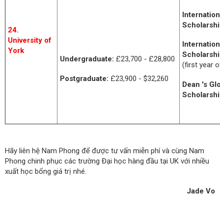
Internatio
Scholarshi
24.
University of
Internatio
York
Scholarshi
Undergraduate:
£23,700 - £28,800
(first year 
Postgraduate:
£23,900 - $32,260
Dean 's Gl
Scholarshi
Hãy liên hệ Nam Phong để được tư vấn miễn phí và cùng Nam
Phong chinh phục các trường Đại học hàng đầu tại UK với nhiều
xuất học bổng giá trị nhé.
Jade Vo