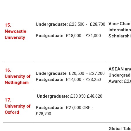
Vice-Chanc
Undergraduate:
£23,500 - £28,700
15.
Internation
Newcastle
Postgraduate:
£18,000 - £31,000
Scholarsh
University
ASEAN and
16.
Undergraduate
: £20,500 – £27,200
Undergrad
University of
Postgraduate:
£14,000 - £33,250
Award:
£2,
Nottingham
Undergraduate:
£33,050 £48,620
17.
University of
Postgraduate:
£27,000 GBP -
Oxford
£28,700
Global Tal