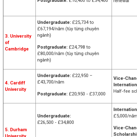
Postgraduate:
£10,400 to £34,400
renewal
Undergraduate:
£25,734 to
£67,194/năm (tùy từng chuyên
ngành)
3. University
of
Postgraduate:
£24,798 to
Cambridge
£80,000/năm (tùy từng chuyên
ngành)
Undergraduate:
£22,950 –
Vice-Chanc
£43,700/năm
4. Cardiff
Internatio
University
Half-fee sc
Postgraduate:
£20,950 - £37,000
Internation
Undergraduate:
£5,000/nă
£26,500 - £34,800
Vice-Chanc
5. Durham
Scholarshi
University