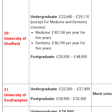
Undergraduate:
£22,680 - £29,110
(
except for Medicine and Dentistry
courses)
Medicine: £43,150 per year for
20.
five years
University of
Dentistry: £46,190 per year for
Sheffield
five years
Postgraduate:
£20,950 – £48,900
Undergraduate:
£22,300
- £27,400
21.
Merit scho
University of
Postgraduate:
£28,900 - £32,300
Southampton
Undergraduate:
£24,000