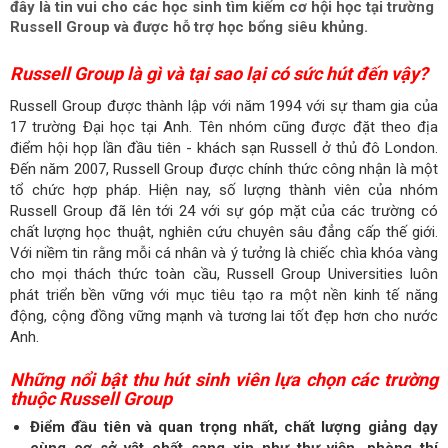
đây là tin vui cho các học sinh tìm kiếm cơ hội học tại trường
Russell Group và được hỗ trợ học bổng siêu khủng.
Russell Group là gì và tại sao lại có sức hút đến vậy?
Russell Group được thành lập với năm 1994 với sự tham gia của
17 trường Đại học tại Anh. Tên nhóm cũng được đặt theo địa
điểm hội họp lần đầu tiên - khách sạn Russell ở thủ đô London.
Đến năm 2007, Russell Group được chính thức công nhận là một
tổ chức hợp pháp. Hiện nay, số lượng thành viên của nhóm
Russell Group đã lên tới 24 với sự góp mặt của các trường có
chất lượng học thuật, nghiên cứu chuyên sâu đẳng cấp thế giới.
Với niềm tin rằng mỗi cá nhân và ý tưởng là chiếc chìa khóa vàng
cho mọi thách thức toàn cầu, Russell Group Universities luôn
phát triển bền vững với mục tiêu tạo ra một nền kinh tế năng
động, cộng đồng vững mạnh và tương lai tốt đẹp hơn cho nước
Anh.
Những nổi bật thu hút sinh viên lựa chọn các trường
thuộc Russell Group
Điểm đầu tiên và quan trọng nhất, chất lượng giảng dạy
cùng cơ sở vật chất sang xịn như thư viện, phòng thí