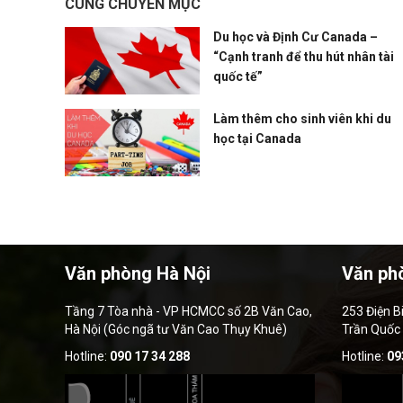
CÙNG CHUYÊN MỤC
Du học và Định Cư Canada –
“Cạnh tranh để thu hút nhân tài
quốc tế”
Làm thêm cho sinh viên khi du
học tại Canada
Văn phòng Hà Nội
Văn ph
Tầng 7 Tòa nhà - VP HCMCC số 2B Văn Cao,
253 Điện B
Hà Nội (Góc ngã tư Văn Cao Thụy Khuê)
Trần Quốc
Hotline:
090 17 34 288
Hotline:
09