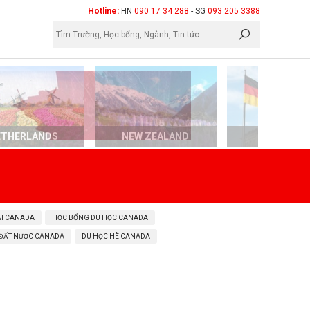
×
Hotline:
HN
090 17 34 288
- SG
093 205 3388
ETHERLANDS
NEW ZEALAND
GERMAN
ẠI CANADA
HỌC BỔNG DU HỌC CANADA
 ĐẤT NƯỚC CANADA
DU HỌC HÈ CANADA