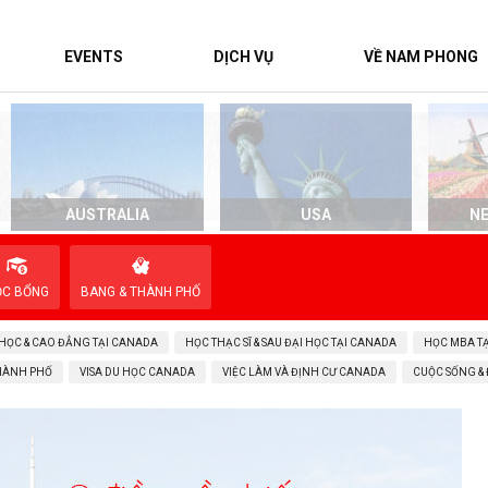
EVENTS
DỊCH VỤ
VỀ NAM PHONG
AUSTRALIA
USA
N
ỌC BỔNG
BANG & THÀNH PHỐ
 HỌC & CAO ĐẲNG TẠI CANADA
HỌC THẠC SĨ & SAU ĐẠI HỌC TẠI CANADA
HỌC MBA T
THÀNH PHỐ
VISA DU HỌC CANADA
VIỆC LÀM VÀ ĐỊNH CƯ CANADA
CUỘC SỐNG &