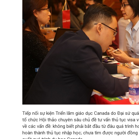
Tiếp nối sự kiện Triển lãm giáo dục Canada do Đại sứ q
tổ chức Hội thảo chuyên sâu chủ đề tư vấn thủ tục visa
về các vấn đề: không biết phải bắt đầu từ đâu quá trình 
hoàn thành thủ tục nhập học; chưa tìm được người đồng h