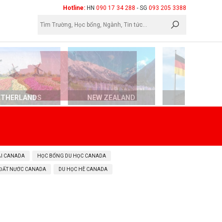
×
Hotline:
HN
090 17 34 288
- SG
093 205 3388
ETHERLANDS
NEW ZEALAND
GERMAN
ẠI CANADA
HỌC BỔNG DU HỌC CANADA
 ĐẤT NƯỚC CANADA
DU HỌC HÈ CANADA