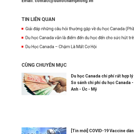
Email: contact@duhocnamphong.vn
TIN LIÊN QUAN
Giải đáp những câu hỏi thường gặp về du học Canada (Phầ
Du học Canada vẫn là điểm đến du học đến cho sức hút trê
Du Học Canada – Chậm Là Mất Cơ Hội
CÙNG CHUYÊN MỤC
Du học Canada chi phí rất hợp lý 
So sánh chi phí du học Canada -
Anh - Úc - Mỹ
[Tin mới] COVID-19 Vaccine dàn