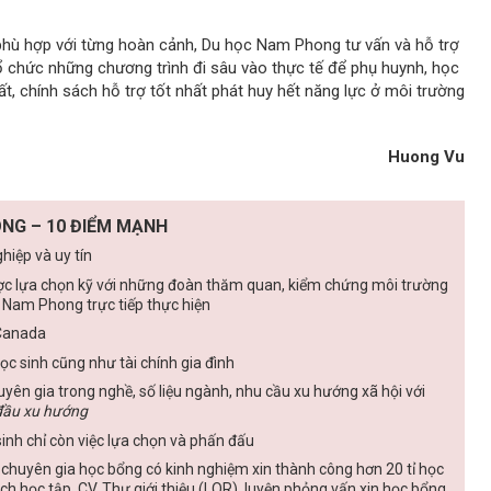
phù hợp với từng hoàn cảnh, Du học Nam Phong tư vấn và hỗ trợ
 chức những chương trình đi sâu vào thực tế để phụ huynh, học
t, chính sách hỗ trợ tốt nhất phát huy hết năng lực ở môi trường
Huong Vu
NG – 10 ĐIỂM MẠNH
iệp và uy tín
ợc lựa chọn kỹ với những đoàn thăm quan, kiểm chứng môi trường
a Nam Phong trực tiếp thực hiện
Canada
học sinh cũng như tài chính gia đình
yên gia trong nghề, số liệu ngành, nhu cầu xu hướng xã hội với
đầu xu hướng
inh chỉ còn việc lựa chọn và phấn đấu
 chuyên gia học bổng có kinh nghiệm xin thành công hơn 20 tỉ học
ch học tập, CV, Thư giới thiệu (LOR), luyện phỏng vấn xin học bổng