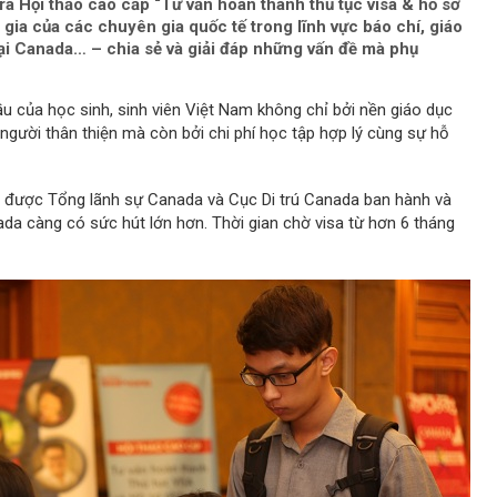
a Hội thảo cao cấp “Tư vấn hoàn thành thủ tục visa & hồ sơ
gia của các chuyên gia quốc tế trong lĩnh vực báo chí, giáo
ại Canada… – chia sẻ và giải đáp những vấn đề mà phụ
 của học sinh, sinh viên Việt Nam không chỉ bởi nền giáo dục
 người thân thiện mà còn bởi chi phí học tập hợp lý cùng sự hỗ
ES được Tổng lãnh sự Canada và Cục Di trú Canada ban hành và
ada càng có sức hút lớn hơn. Thời gian chờ visa từ hơn 6 tháng