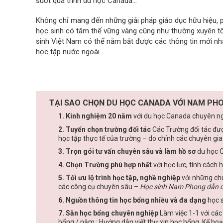
suốt quá trình du học Canada…
Không chỉ mang đến những giải pháp giáo dục hữu hiệu, 
học sinh có tâm thế vững vàng cũng như thường xuyên tổ
sinh Việt Nam có thể nắm bắt được các thông tin mới nhấ
học tập nước ngoài.
TẠI SAO CHỌN DU HỌC CANADA VỚI NAM PHO
1. Kinh nghiệm 20 năm
với du học Canada chuyên ngh
2. Tuyển chọn trường đối tác
Các Trường đối tác đư
học tập thực tế của trường – do chính các chuyên gi
3. Trọn gói tư vấn chuyên sâu và làm hồ sơ
du học 
4. Chọn Trường phù hợp nhất
với học lực, tính cách 
5. Tối ưu lộ trình học tập, nghề nghiệp
với những chu
các công cụ chuyên sâu –
Học sinh Nam Phong dẫn 
6. Nguồn thông tin học bổng nhiều và đa dạng
học s
7. Săn học bổng chuyên nghiệp
Làm việc 1-1 với các
bổng / năm : Hướng dẫn viết thư xin học bổng, Kế hoạ