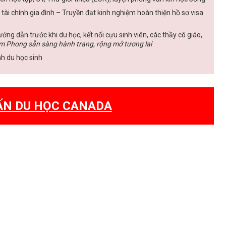
 tài chính gia đình – Truyền đạt kinh nghiệm hoàn thiện hồ sơ visa
ớng dẫn trước khi du học, kết nối cựu sinh viên, các thầy cô giáo,
m Phong sẵn sàng hành trang, rộng mở tương lai
nh du học sinh
ẤN DU HỌC CANADA