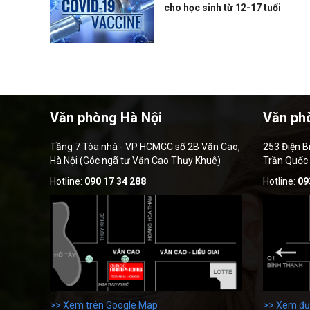
cho học sinh từ 12-17 tuổi
Văn phòng Hà Nội
Văn ph
Tầng 7 Tòa nhà - VP HCMCC số 2B Văn Cao,
253 Điện B
Hà Nội (Góc ngã tư Văn Cao Thụy Khuê)
Trần Quốc
Hotline:
090 17 34 288
Hotline:
09
>> Xem trên Google Map
>> Xem đư