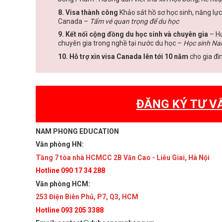
8. Visa thành công
Khảo sát hồ sơ học sinh, năng lực
Canada –
Tấm vé quan trọng để du học
9. Kết nối cộng đồng du học sinh và chuyên gia
– Hư
chuyên gia trong nghề tại nước du học –
Học sinh Na
10. Hỗ trợ xin visa Canada lên tới 10 năm
cho gia đì
ĐĂNG KÝ TƯ V
NAM PHONG EDUCATION
Văn phòng HN:
Tầng 7 tòa nhà HCMCC 2B Văn Cao - Liễu Giai, Hà Nội
Hotline 090 17 34 288
Văn phòng HCM:
253 Điện Biên Phủ, P7, Q3, HCM
Hotline 093 205 3388