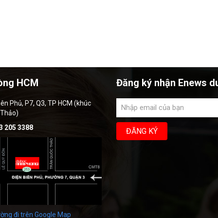
òng HCM
Đăng ký nhận Enews d
iên Phủ, P7, Q3, TP HCM (khúc
 Thảo)
3 205 3388
ờng đi trên Google Map