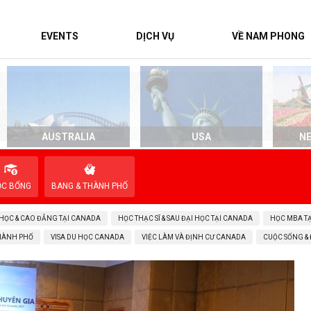
EVENTS
DỊCH VỤ
VỀ NAM PHONG
AUSTRALIA
USA
N
ỌC BỔNG
BANG & THÀNH PHỐ
 HỌC & CAO ĐẲNG TẠI CANADA
HỌC THẠC SĨ & SAU ĐẠI HỌC TẠI CANADA
HỌC MBA T
THÀNH PHỐ
VISA DU HỌC CANADA
VIỆC LÀM VÀ ĐỊNH CƯ CANADA
CUỘC SỐNG &