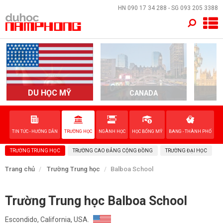
×
HN
090 17 34 288
- SG
093 205 3388
TRANG CHỦ
QUỐC GIA
EVENTS
DU HỌC MỸ
CANADA
DỊCH VỤ
TIN TỨC - HƯỚNG DẪN
TRƯỜNG HỌC
NGÀNH HỌC
HỌC BỔNG MỸ
BANG - THÀNH PHỐ
VỀ NAM PHONG
TRƯỜNG TRUNG HỌC
TRƯỜNG CAO ĐẲNG CỘNG ĐỒNG
TRƯỜNG ĐẠI HỌC
LIÊN HỆ
Trang chủ
Trường Trung học
Balboa School
Trường Trung học Balboa School
Escondido, California, USA.