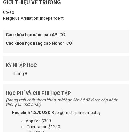
GIỚI THIỆU VỀ TRƯỜNG
Co-ed
Religious Affiliation: Independent
Các khóa học nâng cao AP:
CÓ
Các khóa học nâng cao Honor:
CÓ
KỲ NHẬP HỌC
Tháng 8
HỌC PHÍ VÀ CHI PHÍ HỌC TẬP
(Mang tính chất tham khảo, mời bạn liên hệ để được cấp nhật
thông tin mới nhất)
Học phí: 51.270 USD
Bao gồm chi phí homestay
App fee:$300
Orientation:$1250