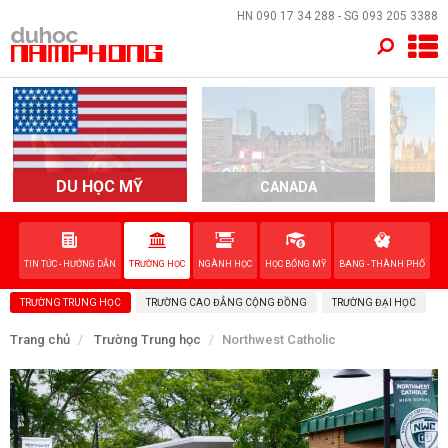
×
HN
090 17 34 288
- SG
093 205 3388
TRANG CHỦ
QUỐC GIA
EVENTS
DU HỌC MỸ
CANADA
DỊCH VỤ
TIN TỨC - HƯỚNG DẪN
TRƯỜNG HỌC
NGÀNH HỌC
HỌC BỔNG MỸ
BANG - THÀNH PHỐ
VỀ NAM PHONG
TRƯỜNG TRUNG HỌC
TRƯỜNG CAO ĐẲNG CỘNG ĐỒNG
TRƯỜNG ĐẠI HỌC
LIÊN HỆ
Trang chủ
Trường Trung học
Northwest Catholic