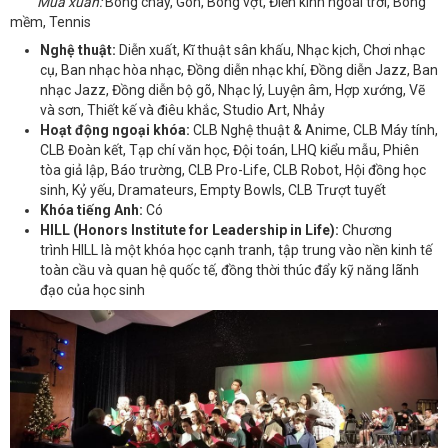
Mùa xuân:
Bóng chày, Gôn, Bóng vợt, Điền kinh ngoài trời, Bóng
mềm, Tennis
Nghệ thuật:
Diễn xuất, Kĩ thuật sân khấu, Nhạc kịch, Chơi nhạc
cụ, Ban nhạc hòa nhạc, Đồng diễn nhạc khí, Đồng diễn Jazz, Ban
nhạc Jazz, Đồng diễn bộ gõ, Nhạc lý, Luyện âm, Hợp xướng, Vẽ
và sơn, Thiết kế và điêu khắc, Studio Art, Nhảy
Hoạt động ngoại khóa:
CLB Nghệ thuật & Anime, CLB Máy tính,
CLB Đoàn kết, Tạp chí văn học, Đội toán, LHQ kiểu mẫu, Phiên
tòa giả lập, Báo trường, CLB Pro-Life, CLB Robot, Hội đồng học
sinh, Kỷ yếu, Dramateurs, Empty Bowls, CLB Trượt tuyết
Khóa tiếng Anh:
Có
HILL (Honors Institute for Leadership in Life):
Chương
trình HILL là một khóa học cạnh tranh, tập trung vào nền kinh tế
toàn cầu và quan hệ quốc tế, đồng thời thúc đẩy kỹ năng lãnh
đạo của học sinh