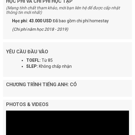
HỌC PHÍ VÀ CHI PHÍ HỌC TẬP
(Mang tính chất tham khảo, mời bạn liên hệ để được cấp nhật
thông tin mới nhất)
Học phí: 43.000 USD
Đã bao gồm chi phí homestay
(Chi phí năm học 2018 - 2019)
YÊU CẦU ĐẦU VÀO
TOEFL:
Từ 85
SLEP:
Không chấp nhận
CHƯƠNG TRÌNH TIẾNG ANH: CÓ
PHOTOS & VIDEOS