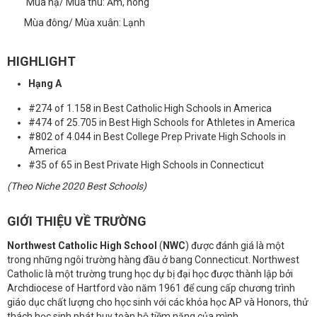
Mùa hạ/ Mùa thu: Ấm, nóng
Mùa đông/ Mùa xuân: Lạnh
HIGHLIGHT
Hạng A
#274 of 1.158 in Best Catholic High Schools in America
#474 of 25.705 in Best High Schools for Athletes in America
#802 of 4.044 in Best College Prep Private High Schools in
America
#35 of 65 in Best Private High Schools in Connecticut
(Theo Niche 2020 Best Schools)
GIỚI THIỆU VỀ TRƯỜNG
Northwest Catholic High School
(
NWC
) được đánh giá là một
trong những ngôi trường hàng đầu ở bang Connecticut. Northwest
Catholic là một trường trung học dự bị đại học được thành lập bởi
Archdiocese of Hartford vào năm 1961 để cung cấp chương trình
giáo dục chất lượng cho học sinh với các khóa học AP và Honors, thử
thách học sinh phát huy toàn bộ tiềm năng của mình.