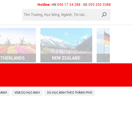
×
Hotline:
HN
090 17 34 288
- SG
093 205 3388
ETHERLANDS
NEW ZEALAND
GERMAN
 ANH
VISA DU HỌC ANH
DU HỌC ANH THEO THÀNH PHỐ