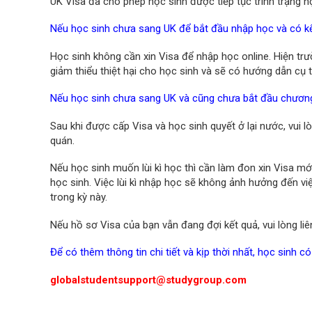
UK Visa đã cho phép học sinh được tiếp tục trình trạng h
Nếu học sinh chưa sang UK để bắt đầu nhập học và có kế
Học sinh không cần xin Visa để nhập học online. Hiện tr
giảm thiểu thiệt hại cho học sinh và sẽ có hướng dẫn cụ th
Nếu học sinh chưa sang UK và cũng chưa bắt đầu chương
Sau khi được cấp Visa và học sinh quyết ở lại nước, vui 
quán.
Nếu học sinh muốn lùi kì học thì cần làm đon xin Visa mới
học sinh. Việc lùi kì nhập học sẽ không ảnh hưởng đến vi
trong kỳ này.
Nếu hồ sơ Visa của bạn vẫn đang đợi kết quả, vui lòng li
Để có thêm thông tin chi tiết và kịp thời nhất, học sinh có
globalstudentsupport@studygroup.com