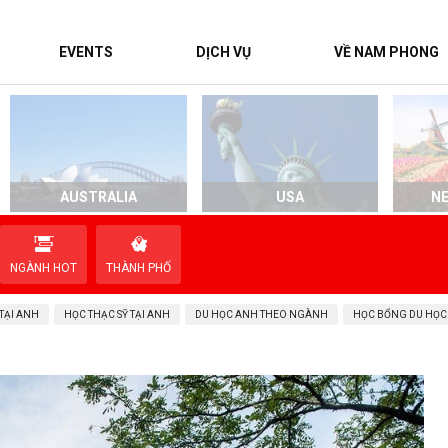
EVENTS
DỊCH VỤ
VỀ NAM PHONG
AUSTRALIA
USA
N
NGÀNH HOT
THÀNH PHỐ
TẠI ANH
HỌC THẠC SỸ TẠI ANH
DU HỌC ANH THEO NGÀNH
HỌC BỔNG DU HỌC