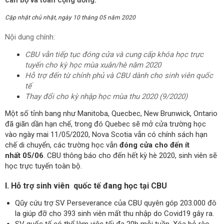
Cập nhật chủ nhật, ngày 10 tháng 05 năm 2020
Nội dung chính:
CBU vẫn tiếp tục đóng cửa và cung cấp khóa học trực
tuyến cho kỳ học mùa xuân/hè năm 2020
Hỗ trợ đến từ chính phủ và CBU dành cho sinh viên quốc
tế
Thay đổi cho kỳ nhập học mùa thu 2020 (9/2020)
Một số tỉnh bang như Manitoba, Quecbec, New Brunwick, Ontario
đã giãn dần hạn chế, trong đó Quebec sẽ mở cửa trường học
vào ngày mai 11/05/2020, Nova Scotia vẫn có chính sách hạn
chế di chuyển, các trường học vẫn
đóng cửa cho đến ít
nhất 05/06
. CBU thông báo cho đến hết kỳ hè 2020, sinh viên sẽ
học trực tuyến toàn bộ.
I. Hỗ trợ sinh viên quốc tế đang học tại CBU
Qũy cứu trợ SV Perseverance
của CBU quyên góp 203.000 đô
la giúp đỡ cho 393 sinh viên mất thu nhập do Covid19 gây ra.
SV quốc tế có thể làm việc tối đa 20h mỗi tuần. Xóa bỏ rào