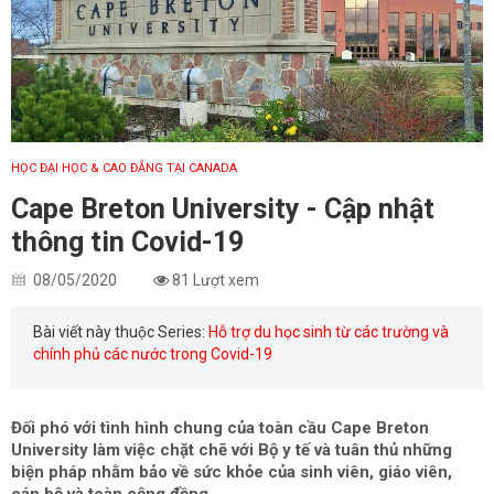
HỌC ĐẠI HỌC & CAO ĐẲNG TẠI CANADA
Cape Breton University - Cập nhật
thông tin Covid-19
08/05/2020
81 Lượt xem
Bài viết này thuộc Series:
Hỗ trợ du học sinh từ các trường và
chính phủ các nước trong Covid-19
Đối phó với tình hình chung của toàn cầu Cape Breton
University làm việc chặt chẽ với Bộ y tế và tuân thủ những
biện pháp nhằm bảo về sức khỏe của sinh viên, giáo viên,
cán bộ và toàn cộng đồng.