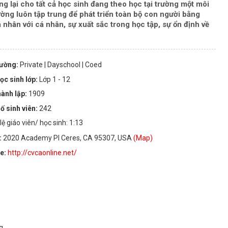
 lại cho tất cả học sinh đang theo học tại trường một môi
ường luôn tập trung để phát triển toàn bộ con người bằng
 nhân với cá nhân, sự xuất sắc trong học tập, sự ổn định về
rường:
Private
| Dayschool
| Coed
ọc sinh lớp:
Lớp 1 - 12
ành lập:
1909
ố sinh viên:
242
 lệ giáo viên/ học sinh: 1:13
:
2020 Academy Pl Ceres, CA 95307, USA
(Map)
te:
http://cvcaonline.net/
ng