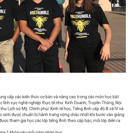
ung cấp các kiến thức cơ bản và nâng cao trong các môn học bắt
ác lĩnh vực nghề nghiệp thực tế như: Kinh Doanh, Truyền Thông, Nội
hư Lịch sử Mỹ, Chính phủ/ Kinh tế học, Tiếng Anh cấp độ III và IV và
học sinh được chuẩn bị hành trang vững chắc nhất khi bước vào giảng
được tham gia học các lớp tiếng Anh theo cấp bậc, mỗi lớp diễn ra
 gia 1 khóa vào mỗi năm nhập học