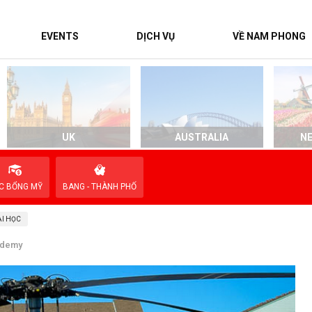
EVENTS
DỊCH VỤ
VỀ NAM PHONG
UK
AUSTRALIA
N
C BỔNG MỸ
BANG - THÀNH PHỐ
I HỌC
cademy