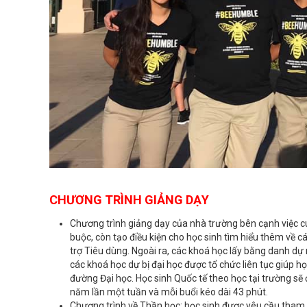
CHƯƠNG TRÌNH GIẢNG DẠY
Chương trình giảng dạy của nhà trường bên cạnh việc c
buộc, còn tạo điều kiện cho học sinh tìm hiểu thêm về c
trợ Tiêu dùng. Ngoài ra, các khoá học lấy bằng danh dự n
các khoá học dự bị đại học được tổ chức liên tục giúp 
đường Đại học. Học sinh Quốc tế theo học tại trường sẽ 
năm lần một tuần và mỗi buổi kéo dài 43 phút.
Chương trình về Thần học: học sinh được yêu cầu tham