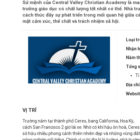
Sứ mệnh của Central Valley Christian Academy là mang
trường giáo dục có chất lượng tốt nhất có thể. Nhà tr
cách thúc đẩy sự phát triển trong mối quan hệ giữa cá
mặt cảm xúc, thể chất và trách nhiệm xã hội.
Loại t
Nhận h
Năm th
Tổng s
Tỉ
Địa chỉ
Websi
VỊ TRÍ
Trường nằm tại thành phố Ceres, bang California, Hoa Kỳ,
cách San Francisco 2 giờ lái xe. Nhờ có khí hậu ôn hoà, Ceres
sở hữu nhiều phong cảnh thiên nhiên đẹp và những vùng đất
nông nghiệp nổi tiếng. Chính vì vị trí địa lý lý tưởng, nhà trườ