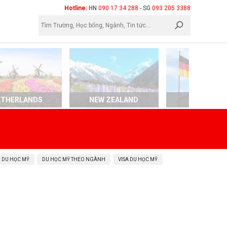
×
Hotline:
HN
090 17 34 288
- SG
093 205 3388
ETHERLANDS
NEW ZEALAND
GERMAN
 DU HỌC MỸ
DU HỌC MỸ THEO NGÀNH
VISA DU HỌC MỸ