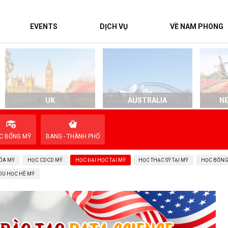
EVENTS
DỊCH VỤ
VỀ NAM PHONG
UK
AUSTRALIA
N
C BỔNG MỸ
BANG - THÀNH PHỐ
ÓA MỸ
HỌC CDCD MỸ
HỌC ĐẠI HỌC TẠI MỸ
HỌC THẠC SỸ TẠI MỸ
HỌC BỔNG
DU HỌC HÈ MỸ