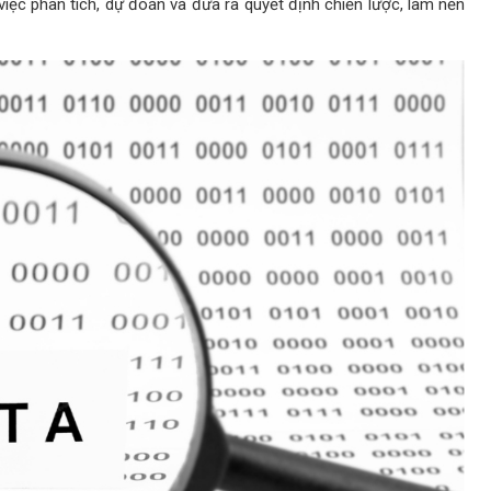
việc phân tích, dự đoán và đưa ra quyết định chiến lược, làm nền