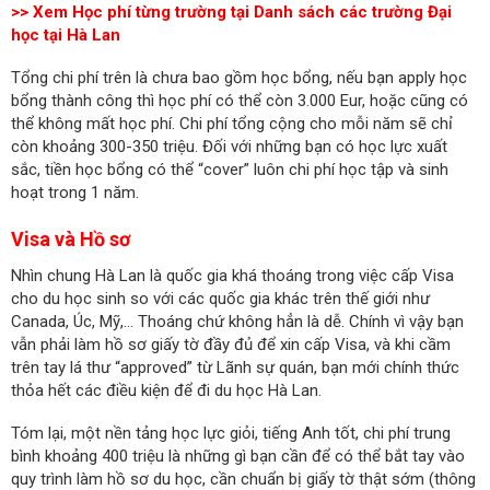
>> Xem Học phí từng trường tại Danh sách các trường Đại
học tại Hà Lan
Tổng chi phí trên là chưa bao gồm học bổng, nếu bạn apply học
bổng thành công thì học phí có thể còn 3.000 Eur, hoặc cũng có
thể không mất học phí. Chi phí tổng cộng cho mỗi năm sẽ chỉ
còn khoảng 300-350 triệu. Đối với những bạn có học lực xuất
sắc, tiền học bổng có thể “cover” luôn chi phí học tập và sinh
hoạt trong 1 năm.
Visa và Hồ sơ
Nhìn chung Hà Lan là quốc gia khá thoáng trong việc cấp Visa
cho du học sinh so với các quốc gia khác trên thế giới như
Canada, Úc, Mỹ,… Thoáng chứ không hẳn là dễ. Chính vì vậy bạn
vẫn phải làm hồ sơ giấy tờ đầy đủ để xin cấp Visa, và khi cầm
trên tay lá thư “approved” từ Lãnh sự quán, bạn mới chính thức
thỏa hết các điều kiện để đi du học Hà Lan.
Tóm lại, một nền tảng học lực giỏi, tiếng Anh tốt, chi phí trung
bình khoảng 400 triệu là những gì bạn cần để có thể bắt tay vào
quy trình làm hồ sơ du học, cần chuẩn bị giấy tờ thật sớm (thông