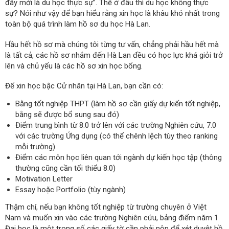
đây mới là du học thực sự”. Thế ở đâu thì du học không thực
sự? Nói như vậy để bạn hiểu rằng xin học là khâu khó nhất trong
toàn bộ quá trình làm hồ sơ du học Hà Lan.
Hầu hết hồ sơ mà chúng tôi từng tư vấn, chẳng phải hầu hết mà
là tất cả, các hồ sơ nhắm đến Hà Lan đều có học lực khá giỏi trở
lên và chủ yếu là các hồ sơ xin học bổng.
Để xin học bậc Cử nhân tại Hà Lan, bạn cần có:
Bằng tốt nghiệp THPT (làm hồ sơ cần giấy dự kiến tốt nghiệp,
bằng sẽ được bổ sung sau đó)
Điểm trung bình từ 8.0 trở lên với các trường Nghiên cứu, 7.0
với các trường Ứng dụng (có thể chênh lệch tùy theo ranking
mỗi trường)
Điểm các môn học liên quan tới ngành dự kiến học tập (thông
thường cũng cần tối thiểu 8.0)
Motivation Letter
Essay hoặc Portfolio (tùy ngành)
Thậm chí, nếu bạn không tốt nghiệp từ trường chuyên ở Việt
Nam và muốn xin vào các trường Nghiên cứu, bảng điểm năm 1
Đại học là một trong số các giấy tờ cần phải nộp để xét duyệt hồ