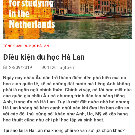
TỔNG QUAN DU HỌC HÀ LAN
Điều kiện du học Hà Lan
28/09/2019
1126 Lượt xem
Ngày nay châu Âu dần trở thành điểm đến phổ biến của du
học sinh quốc tế, kể cả những đất nước mà tiếng Anh không
phải là ngôn ngữ chính thức. Chính vì vậy, có tới hơn một nửa
các quốc gia châu Âu có chương trình đào tạo bằng tiếng
Anh, trong đó có Hà Lan. Tuy là một đất nước nhỏ bé nhưng
Hà Lan không hề kém cạnh chút nào khi đưa lên bàn cân so
với các đối thủ "sừng sỏ" khác như Anh, Úc, Mỹ về xếp hạng
học thuật cũng như chi phí học tập và sinh hoạt.
Tại sao lại là Hà Lan mà không phải vô vàn sự lựa chọn khác?