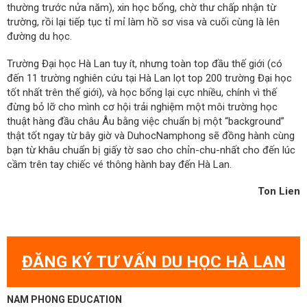
thường trước nửa năm), xin học bổng, chờ thư chấp nhận từ
trường, rồi lại tiếp tục tỉ mỉ làm hồ sơ visa và cuối cùng là lên
đường du học.
Trường Đại học Hà Lan tuy ít, nhưng toàn top đầu thế giới (có
đến 11 trường nghiên cứu tại Hà Lan lọt top 200 trường Đại học
tốt nhất trên thế giới), và học bổng lại cực nhiều, chính vì thế
đừng bỏ lỡ cho mình cơ hội trải nghiệm một môi trường học
thuật hàng đầu châu Âu bằng việc chuẩn bị một “background”
thật tốt ngay từ bây giờ và DuhocNamphong sẽ đồng hành cùng
bạn từ khâu chuẩn bị giấy tờ sao cho chỉn-chu-nhất cho đến lúc
cầm trên tay chiếc vé thông hành bay đến Hà Lan.
Ton Lien
ĐĂNG KÝ TƯ VẤN DU HỌC HÀ LAN
NAM PHONG EDUCATION